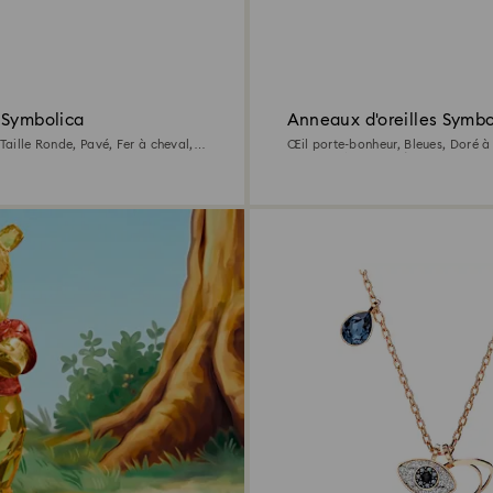
 Symbolica
Anneaux d'oreilles Symbo
 Taille Ronde, Pavé, Fer à cheval,
Œil porte-bonheur, Bleues, Doré à 
rhodié
18 carats (750/1000)