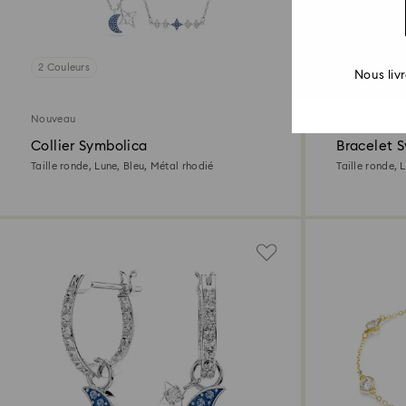
2 Couleurs
2 Couleurs
Nous liv
Nouveau
Nouveau
Collier Symbolica
Bracelet 
Taille ronde, Lune, Bleu, Métal rhodié
Taille ronde, 