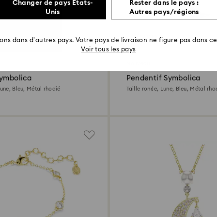
Changer de pays États-
Rester dans le pays :
Unis
Autres pays/régions
2 Couleurs
rons dans d’autres pays. Votre pays de livraison ne figure pas dans cet
Voir tous les pays
Nouveau
Symbolica
Pendentif Symbolica
Lune, Bleu, Métal rhodié
Taille ronde, Lune, Bleu, Métal rho