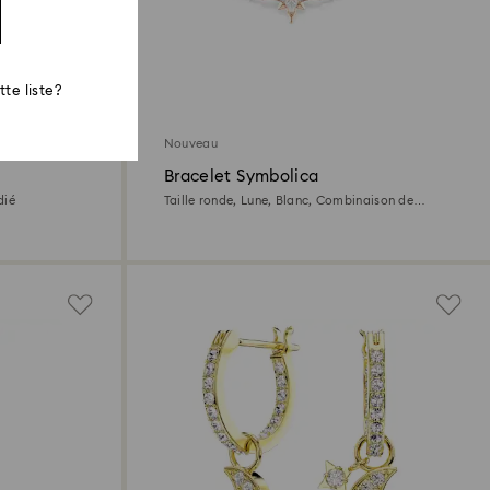
te liste?
Nouveau
Bracelet Symbolica
dié
Taille ronde, Lune, Blanc, Combinaison de
placages