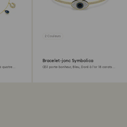
2 Couleurs
Bracelet-jonc Symbolica
 à quatre
Œil porte-bonheur, Bleu, Doré à l’or 18 carats
 cheval, Bleu,
(750/1000)