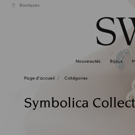
Boutiques
Accesskeys list
0 - Header
1 - Main content
2 - Footer
3 - Filter
4 - Search results
Nouveautés
Bijoux
M
Page d'accueil
Catégories
Symbolica Collec