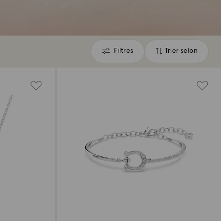
Filtres
Trier selon
Filtres
Trier
selon