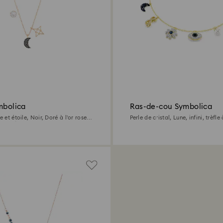
mbolica
Ras-de-cou Symbolica
e et étoile, Noir, Doré à l’or rose
Perle de cristal, Lune, infini, trèfle
0/1000)
feuilles, œil porte-bonheur et fer à
Doré à l’or 18 carats (750/1000)