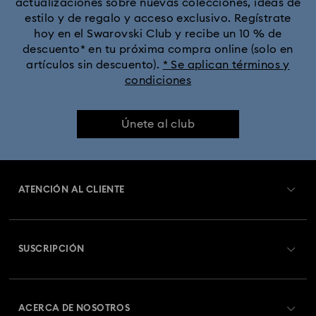
actualizaciones sobre nuevas colecciones, ideas de
estilo y de regalo y acceso exclusivo. Regístrate
hoy en el Swarovski Club y recibe un 10 % de
descuento* en tu próxima compra online (solo en
artículos sin descuento).
* Se aplican términos y
condiciones
Únete al club
ATENCIÓN AL CLIENTE
Información general del servicio al cliente
SUSCRIPCIÓN
Estado del pedido
Registrarse
Saldo de la tarjeta regalo
ACERCA DE NOSOTROS