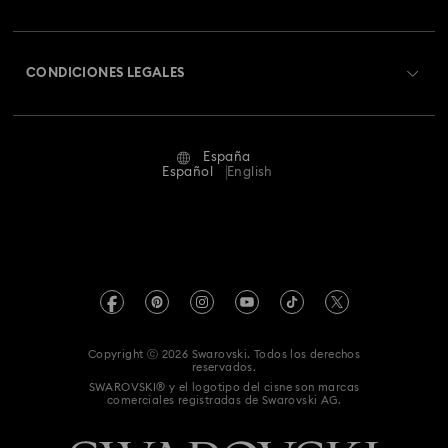
Swarovski Club
Envío
Acerca de Swarovski
Swarovski Crystal Society (SCS)
Cambios y devoluciones
CONDICIONES LEGALES
Trabaja con nosotros
Estado de la reparación
Condiciones De Uso
Alumni Community
España
Contacto
Terminos & Condiciones
Español
English
Para profesionales
Guía de tamaños
Política De Privacidad
Mapa Web
Buscador de tiendas
Pie De Imprenta
Swarovski Created Diamonds
Reserva una cita
Información sobre REACH
Kristallwelten
Copyright ⓒ 2026 Swarovski. Todos los derechos
Declaración de consentimiento de protección de datos
reservados.
Code of Conduct & Policies
SWAROVSKI® y el logotipo del cisne son marcas
comerciales registradas de Swarovski AG.
Whistleblowing