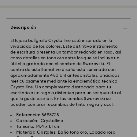
10:00h CET serán procesados y enviados el mismo día
laboral.
Tiempo de envío estándar: 4 días laborables después
del procesamiento y envío.
(5-6 días a las Islas
Descripción
Baleares)
Coste envío estándar: EUR 6.95
Envío estándar gratuito por compras superiores a:
El lujoso bolígrafo Crystalline está inspirado en la
EUR 99
vivacidad de los colores. Este distintivo instrumento
de escritura presenta un tambor redondo en rosa, así
como detalles en tono oro entre los que se incluye un
Envío Exprés - FedEx
útil clip grabado con el nombre de Swarovski. El
centro de este llamativo diseño está iluminado con
aproximadamente 480 brillantes cristales, añadidos
Los pedidos realizados de lunes a viernes antes de las
meticulosamente mediante la emblemática técnica
14:30h CET serán procesados y enviados el mismo día
Crystalline. Un complemento destacado para tu
laboral.
escritorio o un regalo distintivo para un ser querido al
Tiempo de envío exprés: 1-2 días laborables después
que le guste escribir. En las tiendas Swarovski se
del procesamiento y envío.
pueden comprar recambios de tinta negra y azul.
Costo envío exprés : EUR 19
Referencia: 5693725
Colección: Crystalline
Swarovski no puede realizar envíos a apartados
Tamaño: 14.4 x 1.1 cm
postales ni a direcciones APO/FPO (direcciones del
Material: Cristales, Baño tono oro, Lacado rosa
ejército y de la marina). Los artículos seguirán siendo