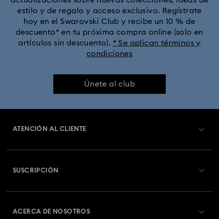
actualizaciones sobre nuevas colecciones, ideas de
estilo y de regalo y acceso exclusivo. Regístrate
hoy en el Swarovski Club y recibe un 10 % de
descuento* en tu próxima compra online (solo en
artículos sin descuento).
* Se aplican términos y
condiciones
Únete al club
ATENCIÓN AL CLIENTE
Información general del servicio al cliente
SUSCRIPCIÓN
Estado del pedido
Registrarse
Saldo de la tarjeta regalo
ACERCA DE NOSOTROS
Swarovski Club