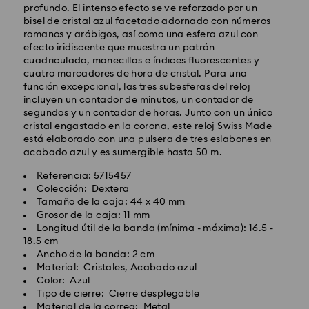
Los pedidos realizados de lunes a viernes antes de las
profundo. El intenso efecto se ve reforzado por un
10:00h CET serán procesados y enviados el mismo día
bisel de cristal azul facetado adornado con números
laboral.
romanos y arábigos, así como una esfera azul con
Tiempo de envío estándar: 4 días laborables después
efecto iridiscente que muestra un patrón
del procesamiento y envío.
(5-6 días a las Islas
cuadriculado, manecillas e índices fluorescentes y
Baleares)
cuatro marcadores de hora de cristal. Para una
Coste envío estándar: EUR 6.95
función excepcional, las tres subesferas del reloj
Envío estándar gratuito por compras superiores a:
incluyen un contador de minutos, un contador de
EUR 99
segundos y un contador de horas. Junto con un único
cristal engastado en la corona, este reloj Swiss Made
está elaborado con una pulsera de tres eslabones en
Envío Exprés - FedEx
acabado azul y es sumergible hasta 50 m.
Referencia: 5715457
Los pedidos realizados de lunes a viernes antes de las
Colección: Dextera
14:30h CET serán procesados y enviados el mismo día
Tamaño de la caja: 44 x 40 mm
laboral.
Grosor de la caja: 11 mm
Tiempo de envío exprés: 1-2 días laborables después
Longitud útil de la banda (mínima - máxima): 16.5 -
del procesamiento y envío.
18.5 cm
Costo envío exprés : EUR 19
Ancho de la banda: 2 cm
Material: Cristales, Acabado azul
Color: Azul
Swarovski no puede realizar envíos a apartados
Tipo de cierre: Cierre desplegable
postales ni a direcciones APO/FPO (direcciones del
Material de la correa: Metal