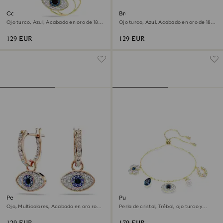
Colgante Symbolica
Brazalete Symbolica
Ojo turco, Azul, Acabado en oro de 18
Ojo turco, Azul, Acabado en oro de 18
quilates
quilates
129 EUR
129 EUR
Pendientes Symbolica
Pulsera Symbolica
Ojo, Multicolores, Acabado en oro rosa
Perla de cristal, Trébol, ojo turco y
de 18 quilates
herradura, Azul, Acabado en oro de 18
quilates