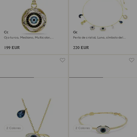
Colgante Symbolica
Gargantilla Symbolica
Ojo turco, Mediano, Multicolor,
Perla de cristal, Luna, símbolo del
Acabado en oro de 18 quilates
infinito, trébol, ojo turco y herradura,
Azul, Acabado en oro de 18 quilates
199 EUR
220 EUR
2 Colores
2 Colores