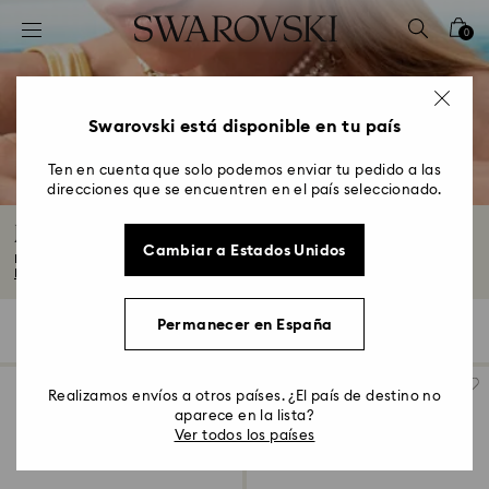
Accesskeys list
0
0 - Header
1 - Main content
2 - Footer
Swarovski está disponible en tu país
3 - Filter
Ten en cuenta que solo podemos enviar tu pedido a las
direcciones que se encuentren en el país seleccionado.
4 - Search results
Joyas de Ojo Turco
Cambiar a Estados Unidos
Deja la negatividad atrás con los collares, las pulseras y los pendientes de...
Leer más
Permanecer en España
8 resultados
Filtros
Ordenar
Filtros
Ordenar
Realizamos envíos a otros países. ¿El país de destino no
aparece en la lista?
Ver todos los países