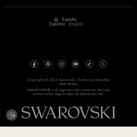
Regalos de 25 Aniversario
Joyas de Flores de Cristal
Estado de la reparación
Condiciones De Uso
Alumni Community
Joyas de Lazos de Cristal
Joyas de Lunas de Cristal
España
Contacto
Terminos & Condiciones
Español
English
Para profesionales
Joyas de Mariposas de Cristal
Joyas para Nochevieja
Guía de tamaños
Política De Privacidad
Mapa Web
Joyas y charms de trébol con cristales
Joyería de concha
Buscador de tiendas
Pie De Imprenta
Swarovski Created Diamonds
Reserva una cita
Información sobre REACH
Kristallwelten
Copyright ⓒ 2026 Swarovski. Todos los derechos
Declaración de consentimiento de protección de datos
reservados.
Code of Conduct & Policies
SWAROVSKI® y el logotipo del cisne son marcas
comerciales registradas de Swarovski AG.
Whistleblowing
Desistir del contrato aquí