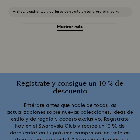
Anillos, pendientes y collares con baño en tono oro blanco y
amarillo
Mostrar más
Joyas con Cristales Rojos
Joyas de Halloween
Joyería con cristales amarillos
Joyería con cristales azules
Joyería con cristales blancos
Joyería con cristales negros
Joyería con cristales rosas
Regístrate y consigue un 10 % de
descuento
Joyería con cristales verdes
Entérate antes que nadie de todas las
actualizaciones sobre nuevas colecciones, ideas de
Joyería, pendientes, pulseras y collares con baño en tono
estilo y de regalo y acceso exclusivo. Regístrate
plateado y dorado
hoy en el Swarovski Club y recibe un 10 % de
Pendientes, collares y anillos de Otoño/Invierno 2025
descuento* en tu próxima compra online (solo en
artículos sin descuento).
* Se aplican términos y