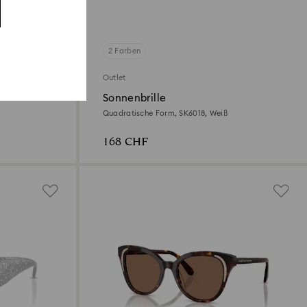
2 Farben
Outlet
Sonnenbrille
Quadratische Form, SK6018, Weiß
168 CHF