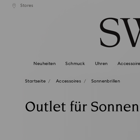
er Standardversand ab 110 CHF
Kostenloser Standardversand a
Stores
Liste Tastaturkürzel
0 - Header
1 - Hauptinhalt
2 - Footer
3 - Filter
4 - Suchergebnisse
Neuheiten
Schmuck
Uhren
Accessoir
Startseite
Accessoires
Sonnenbrillen
Outlet für Sonnen