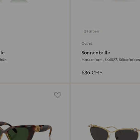
2 Farben
Outlet
lle
Sonnenbrille
Grün
Maskenform, SK6027, Silberfarben
686 CHF