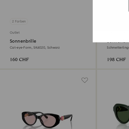
2 Farben
2 Farben
Outlet
Outlet
Letz
Sonnenbrille
Sonnenbri
Cat-eye-Form, SK6020, Schwarz
Schmetterling
160 CHF
198 CHF