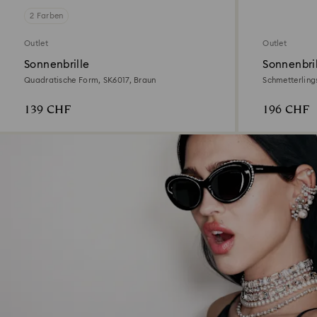
2 Farben
Outlet
Outlet
Sonnenbrille
Sonnenbri
Quadratische Form, SK6017, Braun
Schmetterling
139 CHF
196 CHF