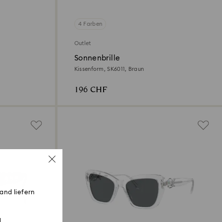
4 Farben
Outlet
Sonnenbrille
Kissenform, SK6011, Braun
196 CHF
and liefern