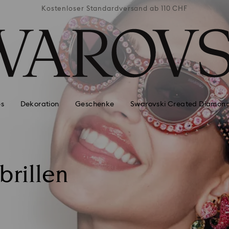
b 110 CHF
Kostenloser Standardversand ab 110 CHF
Kostenlo
es
Dekoration
Geschenke
Swarovski Created Diamon
brillen