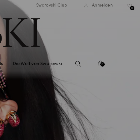
ser Standardversand ab 110 CHF
Kostenloser Standardversand 
Swarovski Club
Anmelden
0
ds
Die Welt von Swarovski
0