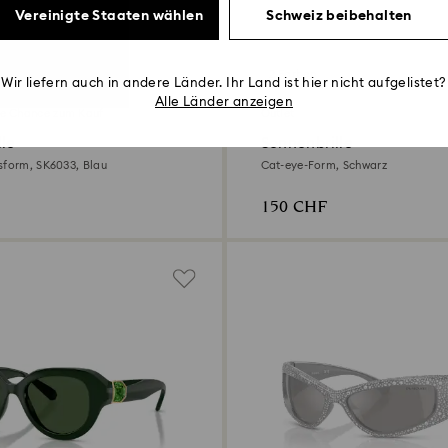
Vereinigte Staaten wählen
Schweiz beibehalten
2 Farben
Wir liefern auch in andere Länder. Ihr Land ist hier nicht aufgelistet?
Alle Länder anzeigen
te Chance zum Kauf
Outlet
lle
Sonnenbrille
sform, SK6033, Blau
Cat-eye-Form, Schwarz
150 CHF