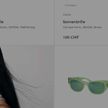
2 Farben
Outlet
lle
Sonnenbrille
sform, SK7034, Mehrfarbig
Cat-eye-Form, SK6020, Braun
160 CHF