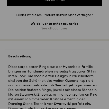
Store-Finder
Leider ist dieses Produkt derzeit nicht verfügbar
We deliver to other countries
See all countries
Beschreibung
Diese stapelbaren Ringe aus der Hyperbola Familie
bringen im Handumdrehen vielseitig tragbaren Stil in
Ihren Look. Die rhodinierten Designs in Muschelform
sind von der Schönheit des weiten Ozeans inspiriert
und können einzeln oder als 3er-Set getragen werden.
Die beiden äußeren Ringe, jeweils mit einem Fächer in
klaren Swarovski Zirconia, rahmen den zentralen Ring
mit einem schimmernden Kristallelement in der
Dancing Stone Technik von Swarovski perfekt ein.
Dieser zentrale Hingucker wird von einem