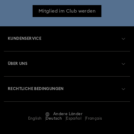
Mitglied im Club werden
KUNDENSERVICE
Übersicht zum Kundenservice
ÜBER UNS
Geschenkkarten-Guthaben
Über Swarovski
Reparaturstatus
RECHTLICHE BEDINGUNGEN
Stellen & Karriere
Kontakt
Nutzungsbedingungen
Alumni Community
Größe berechnen
Andere Länder
AGB
English
Deutsch
Español
Français
Für Geschäftskunden
Store-Finder
Datenschutz