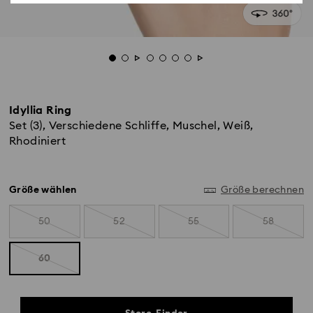
Idyllia Ring
Set (3), Verschiedene Schliffe, Muschel, Weiß,
Rhodiniert
Größe wählen
Größe berechnen
50
52
55
58
60