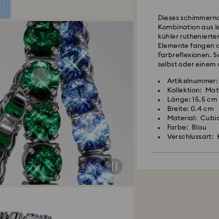
Dieses schimmernd
Kombination aus l
kühler rutheniert
Elemente fangen d
Farbreflexionen. S
selbst oder einem
Artikelnummer:
Kollektion: Mat
Länge: 15.5 cm
Breite: 0.4 cm
Material: Cubic
Farbe: Blau
Verschlussart: 