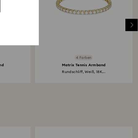
4 Farben
nd
Matrix Tennis Armband
Rundschliff, Weiß, 18K...