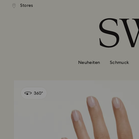
Stores
Liste Tastaturkürzel
0 - Header
1 - Hauptinhalt
2 - Footer
Neuheiten
Schmuck