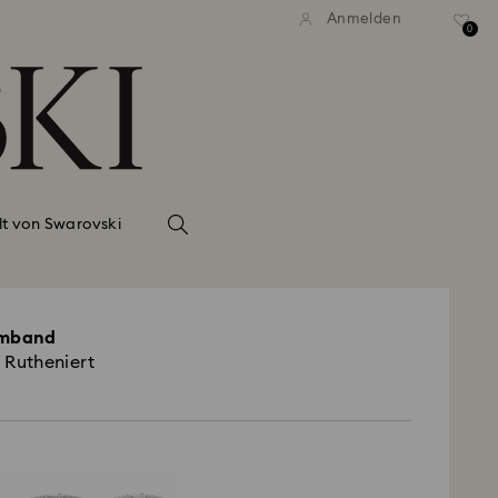
Anmelden
0
lt von Swarovski
rmband
, Rutheniert