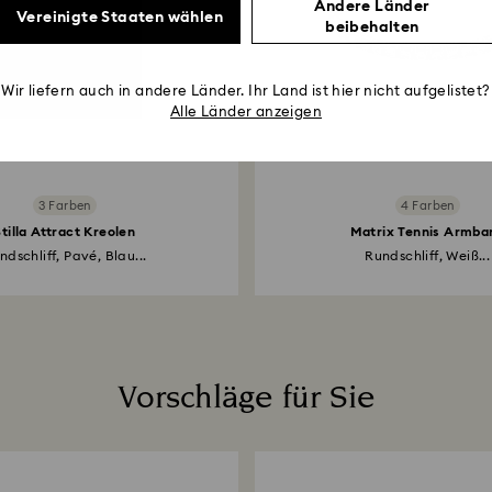
Andere Länder
Vereinigte Staaten wählen
beibehalten
Wir liefern auch in andere Länder. Ihr Land ist hier nicht aufgelistet?
Alle Länder anzeigen
3 Farben
4 Farben
Stilla Attract Kreolen
Matrix Tennis Armba
ndschliff, Pavé, Blau...
Rundschliff, Weiß...
Vorschläge für Sie