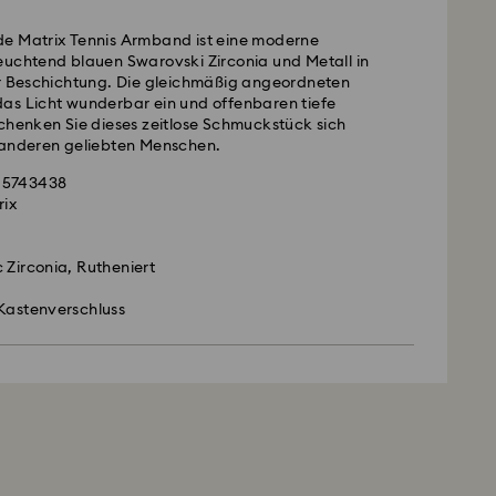
e Matrix Tennis Armband ist eine moderne
euchtend blauen Swarovski Zirconia und Metall in
er Beschichtung. Die gleichmäßig angeordneten
as Licht wunderbar ein und offenbaren tiefe
chenken Sie dieses zeitlose Schmuckstück sich
 anderen geliebten Menschen.
 5743438
rix
 Zirconia, Rutheniert
Kastenverschluss