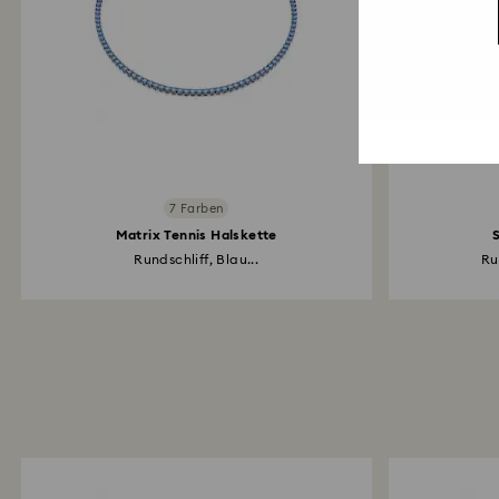
7 Farben
Matrix Tennis Halskette
Rundschliff, Blau...
Ru