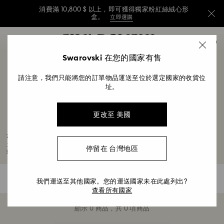
消費滿 10,800 $ 以上，即可獲得獨家粉紅絲絨心形
盒。
立即選購
消費滿 10,800 $ 以上，即可獲得獨家粉紅絲絨心形
Accesskeys list
0
盒。
立即選購
0 - Header
Swarovski 在您的國家有售
消費滿 10,800 $ 以上，即可獲得獨家粉紅絲絨心形
1 - Main content
盒。
立即選購
請注意，我們只能將您的訂單物品運送至位於選定國家的收貨位
2 - Footer
址。
3 - Filter
更改至 美國
4 - Search results
黑豹擺件與首飾系列
喜歡處處彰顯尊貴的品味人士，不妨選擇我們的黑豹系列，宣誓效忠瓦干達世界，發
停留在 台灣地區
現令人難忘的黑豹貼紙、首飾和經典擺件。
0 結果
過濾
過
我們運送至其他國家。您的運送國家未在此處列出?
濾
查看所有國家
顯示 0 商品，共 0 項商品