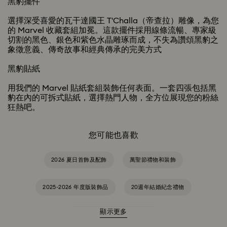
黑豹擺件
選擇深受喜愛的瓦干達國王 T'Challa（帝查拉）雕像，為您
的 Marvel 收藏套組加冕。這款擺件採用線條流暢、專家級
切割的黑色、銀色和紫色水晶雕琢而成，不失為讚頌黑豹之
象徵意義、傳奇故事和經典傳承的完美方式
黑豹貼紙
用我們的 Marvel 貼紙套組裝飾任何表面。一套四張包括黑
豹在內的可拆式貼紙，選擇熱門人物，全方位展現您的粉絲
狂熱吧。
您可能也喜歡
2026 夏日首飾及配飾
萬聖節禮物和裝飾
2025-2026 年度版裝飾品
20週年結婚紀念禮物
顯示更多
Alice in Wonderland 產品系列