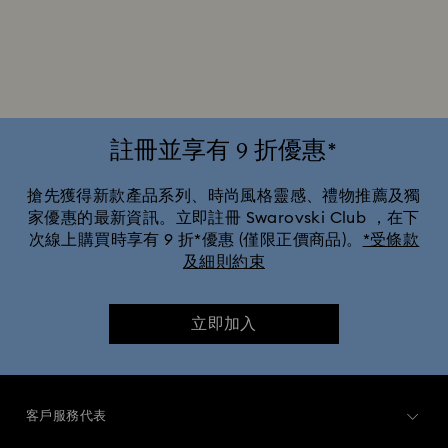
Ariana Grande x Swarovski 聯名系列
Cheshire Cat 配件和擺件
Chroma 產品系列
Constella 產品系列
Curiosa 產品系列
註冊並享有 9 折優惠*
Dextera 產品系列
Disney Classics 系列
搶先獲得新款產品系列、時尚風格靈感、禮物推薦及獨
家優惠的最新資訊。立即註冊 Swarovski Club ，在下
次線上購買時享有 9 折*優惠 (僅限正價商品)。
*受條款
Dulcis 產品系列
Florere 產品系列
Gema產品系列
及細則約束
Harmonia 產品系列
Holiday Cheers 系列
立即加入
Holiday Magic 系列
Hyperbola 產品系列
Idyllia Lilia 系列
Idyllia產品系列
Imber 產品系列
客戶服務代表