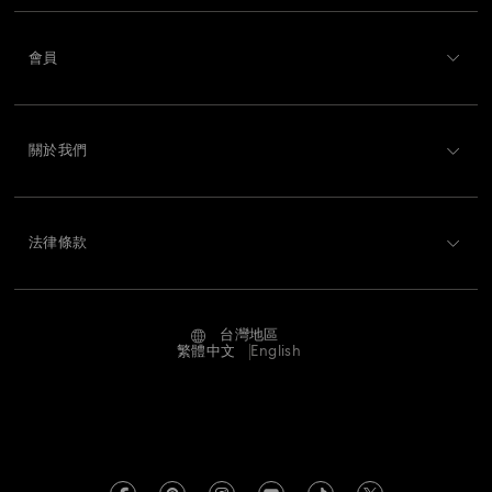
Lucent 產品系列
Luna 產品系列
Matrix Tennis 系列
客戶服務概述
會員
訂購狀況
Matrix Vittore 系列
Matrix 產品系列
註冊
運送
Mesmera 產品系列
Millenia 產品系列
關於我們
Swarovski Club
退貨和換貨
Minecraft 人偶與裝飾品
Numina 系列
關於 Swarovski
Swarovski Crystal Society (SCS)
聯絡我們
法律條款
Orbita 產品系列
Signum 產品系列
Stilla 系列
工作與職業
尺寸標示
使用條款
Alumni Community
Sublima Collection
Swarovski Classica
台灣地區
搜尋各地店舖
條款和條件
繁體中文
English
適用於專業人士
Symbolica Collection
Una Angelic 產品系列
私隱
網站地圖
Una 產品系列
Vienna 系列
《女巫前傳》公仔和掛飾
版權
Swarovski Created Diamond *培育鑽石
小小兵首飾與擺件系列
施華洛世奇Swan系列