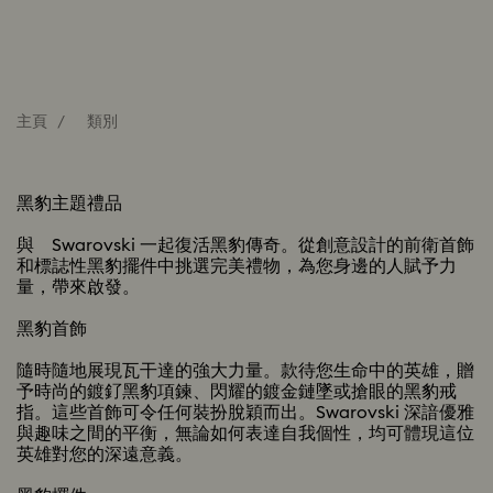
主頁
類別
黑豹主題禮品
與 Swarovski 一起復活黑豹傳奇。從創意設計的前衛首飾
和標誌性黑豹擺件中挑選完美禮物，為您身邊的人賦予力
量，帶來啟發。
黑豹首飾
隨時隨地展現瓦干達的強大力量。款待您生命中的英雄，贈
予時尚的鍍釕黑豹項鍊、閃耀的鍍金鏈墜或搶眼的黑豹戒
指。這些首飾可令任何裝扮脫穎而出。Swarovski 深諳優雅
與趣味之間的平衡，無論如何表達自我個性，均可體現這位
英雄對您的深遠意義。