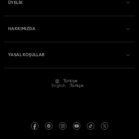
ÜYELIK
Sipariş Takibi
Kayıt
Nakliye
HAKKIMIZDA
Swarovski Club
İade ve Değişim
Swarovski Hakkında
Bize Ulaşın
YASAL KOŞULLAR
İşler & Kariyer
Ölçü rehberi
Kullanım Koşulları
Alumni Community
Türkiye
Mağaza Bilgileri
Ön bilgilendirme koşulları
English
Türkçe
Profesyoneller İçin
Gizlilik politikası
Site Haritası
Çerez Onayı
Swarovski Created Diamonds
Hizmet sağlayıcı
Kristallwelten