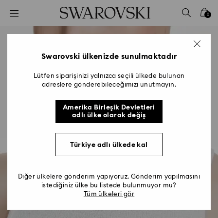
Accesskeys list
0
0 - Header
1 - Main content
2 - Footer
Swarovski ülkenizde sunulmaktadır
Lütfen siparişinizi yalnızca seçili ülkede bulunan
adreslere gönderebileceğimizi unutmayın.
Amerika Birleşik Devletleri
adlı ülke olarak değiş
Türkiye adlı ülkede kal
Diğer ülkelere gönderim yapıyoruz. Gönderim yapılmasını
istediğiniz ülke bu listede bulunmuyor mu?
Tüm ülkeleri gör