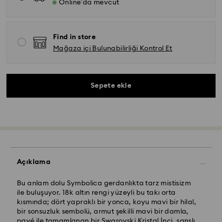
Online’da mevcut
Find in store
Mağaza içi Bulunabilirliği Kontrol Et
Sepete ekle
Açıklama
Bu anlam dolu Symbolica gerdanlıkta tarz mistisizm
ile buluşuyor. 18k altın rengi yüzeyli bu takı orta
kısmında; dört yapraklı bir yonca, koyu mavi bir hilal,
bir sonsuzluk sembolü, armut şekilli mavi bir damla,
pavé ile tamamlanan bir Swarovski Kristal İnci, şanslı