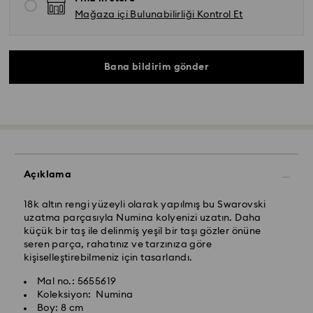
Mağaza içi Bulunabilirliği Kontrol Et
Bana bildirim gönder
Açıklama
18k altın rengi yüzeyli olarak yapılmış bu Swarovski
Yurtiçi Kargo ve Koley Gelsin- Kolay Gelsin & Yurtiçi
uzatma parçasıyla Numina kolyenizi uzatın. Daha
Kargo
küçük bir taş ile delinmiş yeşil bir taşı gözler önüne
seren parça, rahatınız ve tarzınıza göre
Pazartesiden cumaya saat 13.00’a (TRT) kadar
kişiselleştirebilmeniz için tasarlandı.
verilen siparişler aynı iş gününde işleme alınır ve
Swarovski kristali, nazik davranılması gereken hassas
gönderilir.
Mal no.: 5655619
bir malzemedir. Swarovski ürününüzün uzun bir süre
Standart teslimat süresi: İşleme ve gönderimden
Koleksiyon: Numina
boyunca ilk günkü görünümünü korumak ve hasar
sonra 2-3 iş günü
Boy: 8 cm