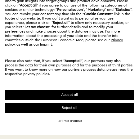
İşler & Kariyer
Ölçü rehberi
Kullanım Koşulları
Alumni Community
Türkiye
Mağaza Bilgileri
Ön bilgilendirme koşulları
English
Türkçe
Profesyoneller İçin
Gizlilik politikası
Site Haritası
Çerez Onayı
Swarovski Created Diamonds
Hizmet sağlayıcı
Kristallwelten
Telif Hakkı © 2026 Swarovski. Tüm hakları saklıdır.
REACH hakkında bilgi
SWAROVSKI ve KUĞU (SWAN) logosu, Swarovski
Code of Conduct & Policies
AG'nin tescilli ticari markasıdır.
Veri Koruma Onay Beyanı
MESAFELİ SATIŞ SÖZLEŞMESİ