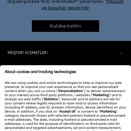
alışverişinizde %10 indirimden* yararlanın.
*Hüküm
ve koşullar geçerlidir
Kulübe katilin
MÜŞTERİ HİZMETLERİ
Müşteri Hizmetlerine Genel Bakış
ÜYELIK
Sipariş Takibi
Kayıt
Nakliye
HAKKIMIZDA
Swarovski Club
İade ve Değişim
Swarovski Hakkında
Bize Ulaşın
YASAL KOŞULLAR