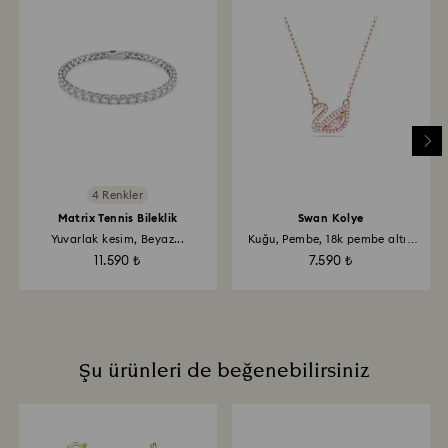
Kristalinizi tutarken üzerinde parmak izi kalmaması
için pamuklu eldiven takmanız önerilir.
4 Renkler
Matrix Tennis Bileklik
Swan Kolye
Yuvarlak kesim, Beyaz...
Kuğu, Pembe, 18k pembe altın
rengi...
11.590 ₺
7.590 ₺
Şu ürünleri de beğenebilirsiniz