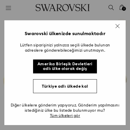
Accesskeys list
0
0 - Header
1 - Main content
2 - Footer
Swarovski ülkenizde sunulmaktadır
Lütfen siparişinizi yalnızca seçili ülkede bulunan
adreslere gönderebileceğimizi unutmayın.
Amerika Birleşik Devletleri
adlı ülke olarak değiş
Türkiye adlı ülkede kal
Diğer ülkelere gönderim yapıyoruz. Gönderim yapılmasını
istediğiniz ülke bu listede bulunmuyor mu?
Tüm ülkeleri gör