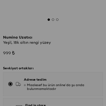
Numina Uzatıcı
Yeşil, 18k altın rengi yüzey
999 ₺
Sevkiyat ortakları
Adrese teslim
Maalesef bu ürün online’da şu anda
bulunmamaktadır
Find in store