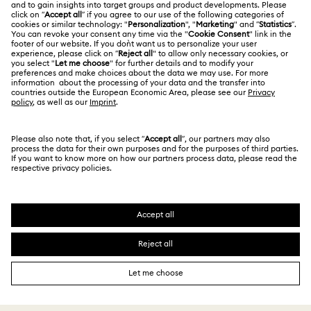
Alumni Community
ประเทศไทย
ติดต่อเรา
ข้อกำหนดและเงื่อนไข
English
ไทย
สำหรับมืออาชีพ
คู่มือขนาด
นโยบายด้านความเป็นส่วนตัว
ไซต์แมป
ค้นหาร้านค้า
ความยินยอมในการใช้คุกกี้
Swarovski Created Diamonds
จองการนัดหมาย
ผู้ตีพิมพ์
Kristallwelten
ข้อมูลเกี่ยวกับ REACH
Code of Conduct & Policies
Copyright © 2026 Swarovski. All rights reserved.
คำแถลงการให้ความยินยอมเกี่ยวกับการคุ้มครองข้อมูล
SWAROVSKI and the SWAN logo are registered and
trademarks of Swarovski AG.