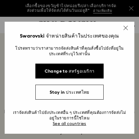
เลือกซื้อของขวัญช้าไปหน่อยรึเปล่า เลือกบริการจัด
ส่งด่วนเพื่อให้จัดส่งได้ทันวันแม่ดูสิ*
อ่านเพิ่มเติม
วันแม่ปีนี้ รับฟรี! กระเป๋าสะพายไหล่สีฟ้าที่ใช้งานได้
รายการกุญแจการเข้าถึง
หลากหลาย เมื่อมียอดซื้อครบ 7,800 บาทขึ้นไป*
0
ซื้อเลย
ดูข้อมูลเพิ่มเติม
ซื้อเลย
0 - หัวข้อ
Swarovski จำหน่ายสินค้าในประเทศของคุณ
เลือกซื้อของขวัญช้าไปหน่อยรึเปล่า เลือกบริการจัด
1 - เนื้อหาหลัก
ส่งด่วนเพื่อให้จัดส่งได้ทันวันแม่ดูสิ*
อ่านเพิ่มเติม
Meet Swarovski Product
โปรดทราบว่าเราสามารถจัดส่งสินค้าที่คุณสั่งซื้อไปยังที่อยู่ใน
2 - ส่วนท้าย
ประเทศที่ระบุไว้เท่านั้น
Development
หัวข้อ:
Change to สหรัฐอเมริกา
Join us in the design center in Wattens to discover
what role product development plays in bringing
collections to life and what makes the Pointiage ®
Stay in ประเทศไทย
technique so special. Meet Bernhard Lepschi from
Product development and Martin Zendron, Crystal
Designer, and hear how they collaborate, from design
เราจัดส่งสินค้าไปยังประเทศอื่น ๆ ประเทศที่คุณต้องการจัดส่งไม่
to prototype to production readiness. Discover how
อยู่ในรายการนี้ใช่ไหม
See all countries
pointiage works and how many hours it takes to
create just one piece.