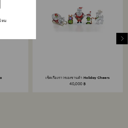
่ไหม
ia
เซ็ตเรื่องราวของซานต้า Holiday Cheers
40,000 ฿