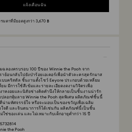
แจ้งเตือนฉัน
รรมดาที่มียอดสูงกว่า 3,670 ฿
ิมฉลองครบรอบ 100 ปีของ Winnie the Pooh จาก
าย้อนกลับไปยังป่าร้อยเอเคอร์เพื่อนำตัวละครสุดรักมาส
แบบคริสตัล ชิ้นงานตั้งโชว์ Eeyore ประกอบด้วยเหลี่ยม
ี่ยม มีการใช้สีเข้มและรายละเอียดงดงามวิจิตรเพื่อ
งาหงอยและนิสัยช่างคิดคำนึงให้กลายเป็นชิ้นงานน่ารัก
ปลอกหุ้มลาย Winnie the Pooh สุดพิเศษ ผลิตภัณฑ์ชิ้นนี้
ี่น่ามหัศจรรย์ใจ หรือจะมอบเป็นของขวัญเพื่อเฉลิม
ดี และจินตนาการก็ได้เช่นกัน ผลิตภัณฑ์นี้เป็นชิ้น
่ใช่ของเล่น และไม่เหมาะกับเด็กอายุต่ำกว่า 15 ปี
ฐาน - Janio
นจันทร์ถึงศุกร์ก่อนเวลา 07:00 น. (เวลาประเทศไทย) จะได้
 5732814
ะจัดส่งในวันทำการถัดไป
nie the Pooh