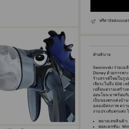
ฟรีค่าจัดส่งแบบธ
คำอธิบาย
Swarovski ร่วมเฉล
Disney ด้วยการพาเร
ร้างสรรค์ใหม่ในรูป
เจียระไนถึง 506 เหล
เปลี่ยนความเศร้าเห
อ่อนโยน มาพร้อมกับ
เป็นของตกแต่งบ้านท
ฉลองมิตรภาพ ความใจ
งานประดับตกแต่ง ไม
การจัดส่งแบบมาตร
คำสั่งซื้อที่ทำในวั
หมายเลขสินค้า:
รับการดำเนินการแล
คอลเลกชัน: Win