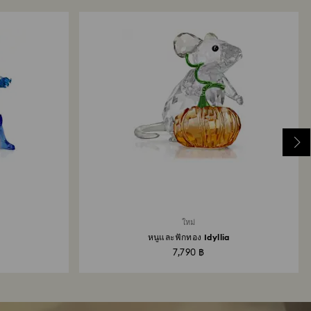
ใหม่
หนูและฟักทอง Idyllia
7,790 ฿