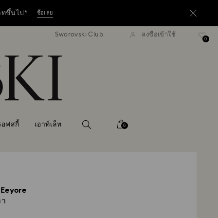
าทขึ้นไป*
ซื้อเลย
Swarovski Club
ลงชื่อเข้าใช้
่งแบบธรรมดาที่มียอดสูงกว่า 3,670 ฿
ฟรีค่าจัดส่งแบบธรรมดาที่มียอดสูง
0
อ่านเพิ่มเติม
าทขึ้นไป*
ซื้อเลย
อ่านเพิ่มเติม
อฟสกี้
เอาท์เล็ท
0
 Eeyore
ทา