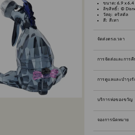
คำสั่งซื้อที่ทำในวั
ขนาด: 6.9 x 6.4
การและจัดส่งในอีก
ลิขสิทธิ์: © Dis
วัสดุ: คริสตัล
ค่าจัดส่งแบบมาตรฐ
สี: สีเทา
จัดส่งฟรีเมื่อสั่งซื้
กรุงเทพฯ: 2-3 วัน
สำหรับพื้นที่ในเขตเ
พื้นที่นอกเขตเมือง
จัดส่งตรงเวลา
7.08.2026 เวลา 6:0
การจัดส่งแบบด่วน -
*หากคุณอยู่ในพื้นที
คำสั่งซื้อที่ทำในวั
นั้น
รับการดำเนินการแล
การจัดส่งและการคื
คำสั่งซื้อที่ทำในวั
การและจัดส่งในวั
ค่าจัดส่งแบบด่วน:
ทำให้ของขวัญของคุณ
การดูแลและบำรุงร
กรุงเทพฯ: 1-2 วัน
ของขวัญสีสันสวยงา
พื้นที่นอกเขตเมือง
สินค้าจะยังคงเป็นท
โปรดทราบว่า:
จองการนัดหมายโดยต
บริการห่อของขวัญ
จำนวน
หลังจากที่เลือกตัว
savoir-faire ที่โด
ของขวัญใบเดียวกัน 
คุณเปล่งประกายได้
หากสั่งซื้อภายในวั
ต่อคำสั่งซื้อ
ของคุณในการแสดงอ
โดยปกติ อย่างไรก็ต
จองการนัดหมาย
ด้วยความช่วยเหลือจ
จากพันธมิตรด้านการ
ความยั่งยืน:
จำกัดการนัดหมายแล
ใด ๆ
วัสดุห่อของขวัญของ