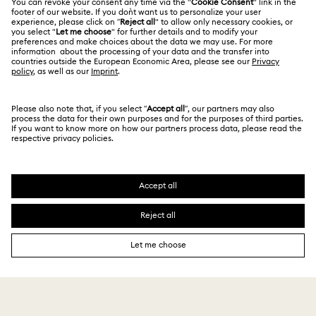
สำหรับมืออาชีพ
คู่มือขนาด
นโยบายด้านความเป็นส่วนตัว
ไซต์แมป
ค้นหาร้านค้า
ความยินยอมในการใช้คุกกี้
Swarovski Created Diamonds
จองการนัดหมาย
ผู้ตีพิมพ์
Kristallwelten
ข้อมูลเกี่ยวกับ REACH
Code of Conduct & Policies
Copyright © 2026 Swarovski. All rights reserved.
คำแถลงการให้ความยินยอมเกี่ยวกับการคุ้มครองข้อมูล
SWAROVSKI and the SWAN logo are registered and
trademarks of Swarovski AG.
10,500 ฿
เพิ่มในถุง
15,000 ฿