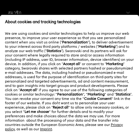
ภาพรวมการบริการลูกค้า
สมาชิก
สถานะคำสั่งซื้อ
ลงทะเบียน
ยอดคงเหลือของบัตรของขวัญ
เกี่ยวกับเรา
Swarovski Club
การส่งสินค้า
เกี่ยวกับ Swarovski
Swarovski Crystal Society (SCS)
การส่งคืนและการเปลี่ยน
กฎหมาย
งานและอาชีพ
สถานะการซ่อม
ข้อกำหนดการใช้งาน
Alumni Community
ประเทศไทย
ติดต่อเรา
ข้อกำหนดและเงื่อนไข
English
ไทย
สำหรับมืออาชีพ
คู่มือขนาด
นโยบายด้านความเป็นส่วนตัว
ไซต์แมป
ค้นหาร้านค้า
ความยินยอมในการใช้คุกกี้
Swarovski Created Diamonds
จองการนัดหมาย