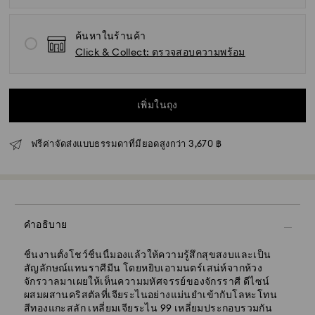
ค้นหาในร้านค้า
Click & Collect: ตรวจสอบความพร้อม
เพิ่มในถุง
ฟรีค่าจัดส่งแบบธรรมดาที่มียอดสูงกว่า 3,670 ฿
คำอธิบาย
ชิ้นงานตั้งโชว์ชิ้นนี้มองแล้วให้ความรู้สึกสุขสงบและเป็น
สัญลักษณ์แทนราศีมีน โดยหยิบเอามนตร์เสน่ห์จากห้วง
จักรวาลมาเผยให้เห็นความมหัศจรรย์ของจักรราศี ดีไซน์
ผสมผสานคริสตัลที่เจียระไนอย่างแม่นยำเข้ากับโลหะโทน
สีทองแกะสลัก เหลี่ยมเจียระไน 99 เหลี่ยมประกอบรวมกัน