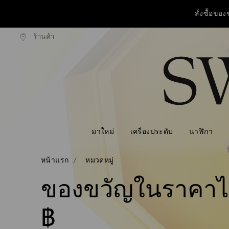
สั่งซื้อขอ
ร้านค้า
งแบบธรรมดาที่มียอดสูงกว่า 3,670 ฿
ฟรีค่าจัดส่งแบบธรรมดาที่มียอดสูงก
รายการกุญแจการเข้าถึง
วันแม่ปีนี้ รับฟร
0 - หัวข้อ
สั่งซื้อขอ
1 - เนื้อหาหลัก
2 - ส่วนท้าย
3 - ตัวกรอง
4 - ผลลัพธ์จากการค้นหา
มาใหม่
เครื่องประดับ
นาฬิกา
หน้าแรก
หมวดหมู่
ของขวัญในราคาไม
฿