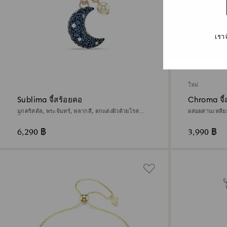
เรา
ใหม่
Sublima จี้สร้อยคอ
Chroma จี้
มุกคริสตัล, พระจันทร์, หลากสี, ตกแต่งผิวด้วยโรส
ผสมผสานเหลี่
โกลด์ 18K
ดวงดาว, ขาว, 
6,290 ฿
3,990 ฿