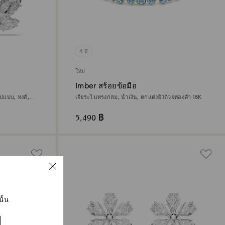
4 สี
ใหม่
Imber สร้อยข้อมือ
ปแบบ, หงส์,
เจียระไนทรงกลม, น้ำเงิน, ตกแต่งผิวด้วยทองคำ 18K
5,490 ฿
ั้น