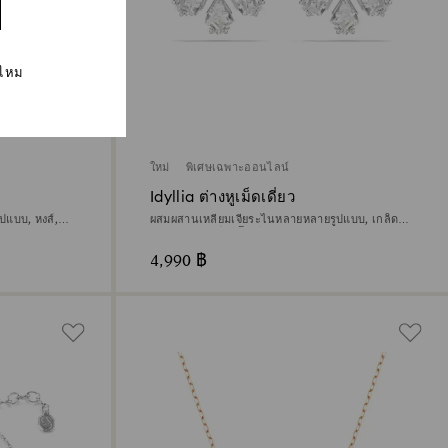
่ไหม
ใหม่
พิเศษเฉพาะออนไลน์
Idyllia ต่างหูเม็ดเดี่ยว
ปแบบ, หงส์,
ผสมผสานเหลี่ยมเจียระไนหลายหลายรูปแบบ, เกล็ด
หิมะ, ขาว, เคลือบโรเดียม
4,990 ฿