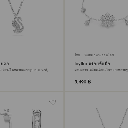
ใหม่
พิเศษเฉพาะออนไลน์
้อยคอ
Idyllia สร้อยข้อมือ
มเจียระไนหลายหลายรูปแบบ, หงส์,
ผสมผสานเหลี่ยมเจียระไนหลายหลายรู
เดียม
หิมะ, ขาว, เคลือบโรเดียม
5,490 ฿