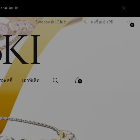
อ่านเพิ่มเติม
Swarovski Club
ลงชื่อเข้าใช้
่งแบบธรรมดาที่มียอดสูงกว่า 3,670 ฿
ฟรีค่าจัดส่งแบบธรรมดาที่มียอดสูง
าทขึ้นไป*
0
ซื้อเลย
อ่านเพิ่มเติม
อฟสกี้
เอาท์เล็ท
0