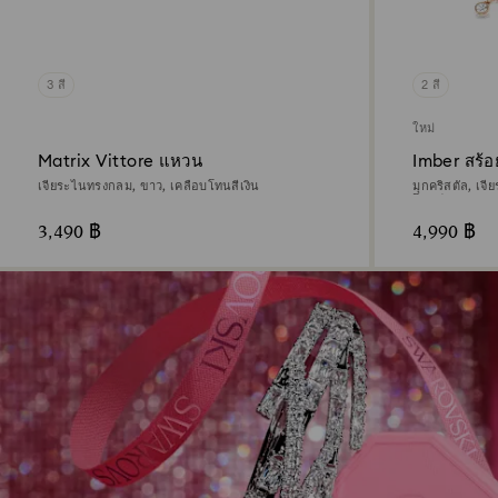
3 สี
2 สี
ใหม่
Matrix Vittore แหวน
Imber สร้อ
เจียระไนทรงกลม, ขาว, เคลือบโทนสีเงิน
มุกคริสตัล, เจ
โกลด์ 18K
3,490 ฿
4,990 ฿