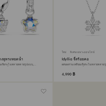
ใหม่
พิเศษเฉพาะออนไลน์
างหูทรงหยดน้ำ
Idyllia จี้สร้อยคอ
ยมเจียระไนหลายหลายรูปแบบ,
ผสมผสานเหลี่ยมเจียระไนหลายหลายรู
เคลือบโรเดียม
หิมะ, ขาว, เคลือบโรเดียม
4,990 ฿