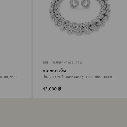
ใหม่
พิเศษเฉพาะออนไลน์
Vienna เซ็ต
ูปแบบ, ขนนก,
เซ็ต (2) เจียระไนหลากหลายรูปแบบ, เขียว, เคลือบ
โรเดียม
43,000 ฿