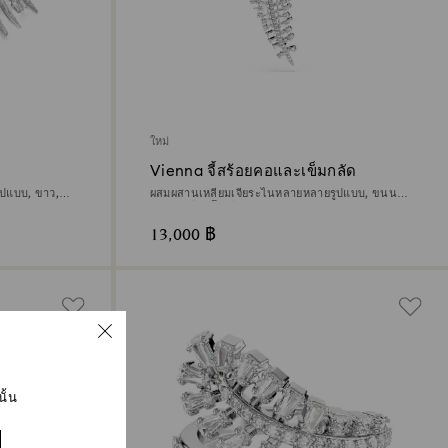
ใหม่
Vienna จี้สร้อยคอและเข็มกลัด
ูปแบบ, ขาว,
ผสมผสานเหลี่ยมเจียระไนหลายหลายรูปแบบ, ขนนก,
ขาว, เคลือบโรเดียม
13,000 ฿
ั้น