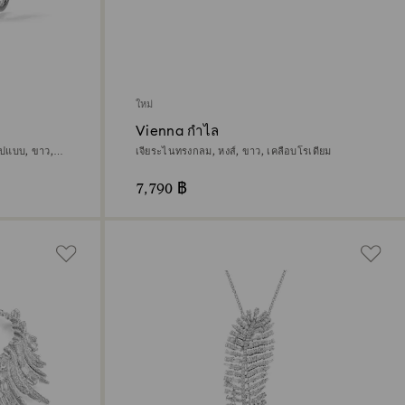
ใหม่
Vienna กำไล
ูปแบบ, ขาว,
เจียระไนทรงกลม, หงส์, ขาว, เคลือบโรเดียม
7,790 ฿