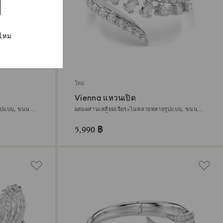
่ไหม
ใหม่
Vienna แหวนเปิด
ูปแบบ, ขนนก,
ผสมผสานเหลี่ยมเจียระไนหลายหลายรูปแบบ, ขนนก,
ขาว, เคลือบโรเดียม
5,990 ฿