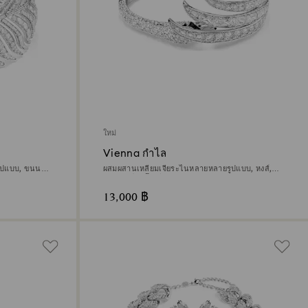
ใหม่
Vienna กำไล
ูปแบบ, ขนนก,
ผสมผสานเหลี่ยมเจียระไนหลายหลายรูปแบบ, หงส์,
ขาว, เคลือบโรเดียม
13,000 ฿