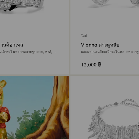
ใหม่
วนค็อกเทล
Vienna ต่างหูหนีบ
มเจียระไนหลายหลายรูปแบบ, หงส์,
ผสมผสานเหลี่ยมเจียระไนหลายหลายร
เดียม
เคลือบโรเดียม
12,000 ฿