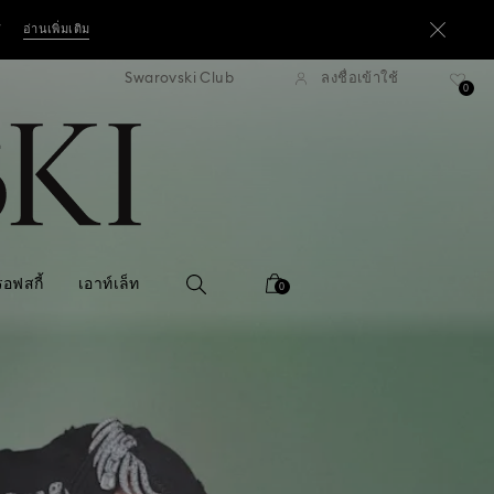
*
อ่านเพิ่มเติม
Swarovski Club
ลงชื่อเข้าใช้
่งแบบธรรมดาที่มียอดสูงกว่า 3,670 ฿
ฟรีค่าจัดส่งแบบธรรมดาที่มียอดสูง
าทขึ้นไป*
0
ซื้อเลย
*
อ่านเพิ่มเติม
อฟสกี้
เอาท์เล็ท
0