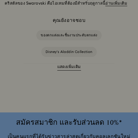
คริสตัลของ Swarovski คือไอเทมที่ต้องมีสำหรับฤดูกาลนี้
อ่านเพิ่มเติม
คุณยังอาจชอบ
ของตกแต่งและชิ้นงานประดับตกแต่ง
Disney’s Aladdin Collection
แสดงเพิ่มเติม
ของขวัญและชิ้นงานประดับตกแต่งจาก Universal Studios
ของตกแต่ง Idyllia
ของตกแต่งและชิ้นงานตั้งโชว์ Beauty and the Beast
คอลเลกชันพอร์ซเลน Swarovski x Rosenthal
สมัครสมาชิก และรับส่วนลด 10%*
ชิ้นงานตั้งโชว์และของตกแต่ง Disney x Swarovski Winnie the Pooh
เป็นคนแรกที่ได้รับข่าวสารล่าสุดเกี่ยวกับคอลเลกชันใหม่