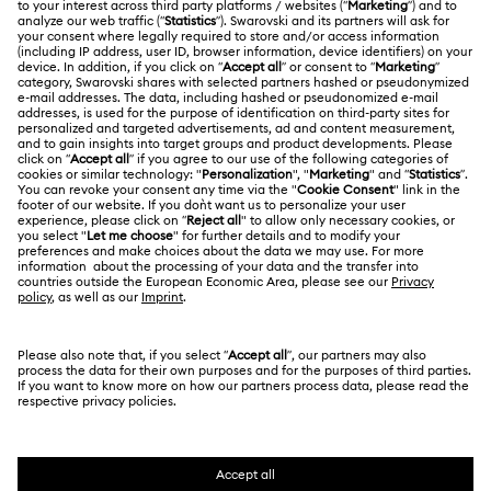
การส่งสินค้า
เกี่ยวกับ Swarovski
ของตกแต่งและชิ้นงานประดับตกแต่งรูปกวางเรนเดียร์
Swarovski Crystal Society (SCS)
การส่งคืนและการเปลี่ยน
กฎหมาย
งานและอาชีพ
ของตกแต่งและชิ้นงานประดับตกแต่งรูปซานตาคลอส
สถานะการซ่อม
ข้อกำหนดการใช้งาน
Alumni Community
ของตกแต่งและชิ้นงานประดับตกแต่งรูปดาว
ประเทศไทย
ติดต่อเรา
ข้อกำหนดและเงื่อนไข
English
ไทย
สำหรับมืออาชีพ
ชิ้นงานตั้งโชว์รูปผีเสื้อคริสตัล
คู่มือขนาด
นโยบายด้านความเป็นส่วนตัว
ไซต์แมป
ชิ้นงานประดับตกแต่งและของตกแต่ง Nutcracker
ค้นหาร้านค้า
ความยินยอมในการใช้คุกกี้
Swarovski Created Diamonds
ลูกบอลประดับตกแต่งต้นคริสต์มาส
จองการนัดหมาย
ผู้ตีพิมพ์
Kristallwelten
ข้อมูลเกี่ยวกับ REACH
Code of Conduct & Policies
Copyright © 2026 Swarovski. All rights reserved.
คำแถลงการให้ความยินยอมเกี่ยวกับการคุ้มครองข้อมูล
SWAROVSKI and the SWAN logo are registered and
trademarks of Swarovski AG.