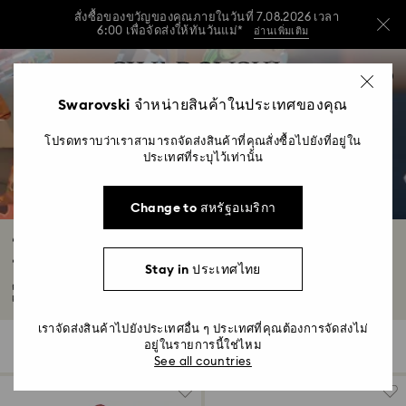
สั่งซื้อของขวัญของคุณภายในวันที่ 7.08.2026 เวลา
6:00 เพื่อจัดส่งให้ทันวันแม่*
อ่านเพิ่มเติม
วันแม่ปีนี้ รับฟรี! กระเป๋าสะพายไหล่สีฟ้าที่ใช้งานได้
รายการกุญแจการเข้าถึง
หลากหลาย เมื่อมียอดซื้อครบ 7,800 บาทขึ้นไป*
0
ซื้อเลย
ดูข้อมูลเพิ่มเติม
ซื้อเลย
0 - หัวข้อ
Swarovski จำหน่ายสินค้าในประเทศของคุณ
สั่งซื้อของขวัญของคุณภายในวันที่ 7.08.2026 เวลา
1 - เนื้อหาหลัก
6:00 เพื่อจัดส่งให้ทันวันแม่*
อ่านเพิ่มเติม
โปรดทราบว่าเราสามารถจัดส่งสินค้าที่คุณสั่งซื้อไปยังที่อยู่ใน
2 - ส่วนท้าย
ประเทศที่ระบุไว้เท่านั้น
3 - ตัวกรอง
Change to สหรัฐอเมริกา
4 - ผลลัพธ์จากการค้นหา
ของตกแต่งและชิ้นงานประดับตกแต่งรูปตุ๊กตา
หิมะ
Stay in ประเทศไทย
ค้นหาชิ้นงานประดับตกแต่งรูปตุ๊กตาหิมะที่คุณชื่นชอบได้ในคอลเลกชันที่เปี่ยมเสน่ห์ของ
เรา...
อ่านเพิ่มเติม
เราจัดส่งสินค้าไปยังประเทศอื่น ๆ ประเทศที่คุณต้องการจัดส่งไม่
อยู่ในรายการนี้ใช่ไหม
7 ผลลัพธ์
ตัวกรอง
เรียงตาม
ตัว
เรียง
See all countries
กรอง
ตาม