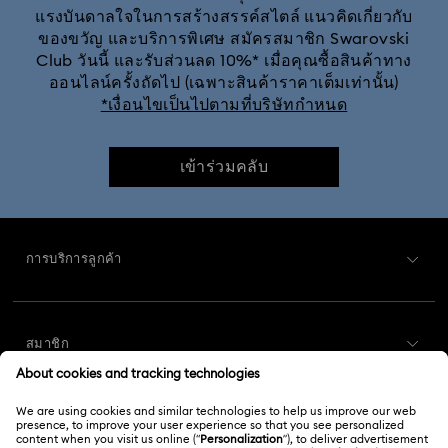
แรงบันดาลใจในการสร้างสรรค์สไตล์ แนวคิดเกี่ยวกับ
ของขวัญ และบริการพิเศษ สมัครสมาชิก Swarovski
ชิ้นงานตั้งโชว์และของตกแต่ง MARVEL x Swarovski X-Men
Club วันนี้ และรับส่วนลด 10%* เมื่อคุณซื้อสินค้าทาง
ออนไลน์ครั้งถัดไป (เฉพาะสินค้าราคาเต็มเท่านั้น)
ชิ้นงานตั้งโชว์และของตกแต่งรูป Lion King
*เงื่อนไขเป็นไปตามที่บริษัทกำหนด
ชิ้นงานประดับตกแต่งและชิ้นงานตั้งโชว์ Shrek
เข้าร่วมคลับ
รูปแกะสลักตัวละคร Disney
การบริการลูกค้า
อลิซในแดนมหัศจรรย์ ชิ้นงานประดับตกแต่งและชิ้นงานตั้งโชว์
ภาพรวมการบริการลูกค้า
เครื่องบนโต๊ะอาหารและของแต่งโต๊ะนอกบ้านสำหรับฤดูใบไม้ผลิ/ฤดูร้อน
สมาชิก
สถานะคำสั่งซื้อ
ของขวัญขึ้นบ้านใหม่และของขวัญแต่งบ้าน
ลงทะเบียน
ยอดคงเหลือของบัตรของขวัญ
ของตกแต่งและชิ้นงานประดับตกแต่งธีมขนมปังขิง
เกี่ยวกับเรา
Swarovski Club