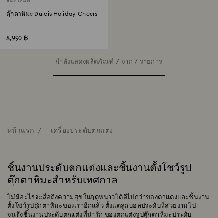
สินค้าหมด
ตุ๊กตาหิมะ Dulcis Holiday Cheers
8,990 ฿
กำลังแสดงผลิตภัณฑ์ 7 จาก 7 รายการ
หน้าแรก
เครื่องประดับตกแต่ง
ชิ้นงานประดับตกแต่งและชิ้นงานตั้งโชว์รูป
ตุ๊กตาหิมะสำหรับเทศกาล
ไม่มีอะไรจะสื่อถึงความสุขในฤดูหนาวได้ดีไปกว่าของตกแต่งและชิ้นงาน
ตั้งโชว์รูปตุ๊กตาหิมะของเราอีกแล้ว ตั้งแต่ลูกบอลประดับที่สวยงามไป
จนถึงชิ้นงานประดับตกแต่งที่น่ารัก ของตกแต่งรูปตุ๊กตาหิมะประดับ