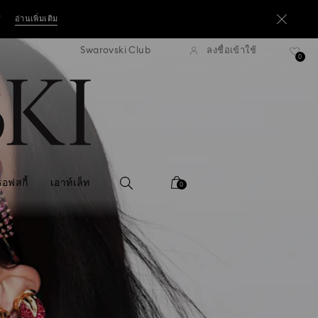
*
อ่านเพิ่มเติม
Swarovski Club
ลงชื่อเข้าใช้
่งแบบธรรมดาที่มียอดสูงกว่า 3,670 ฿
ฟรีค่าจัดส่งแบบธรรมดาที่มียอดสูง
าทขึ้นไป*
0
ซื้อเลย
*
อ่านเพิ่มเติม
อฟสกี้
เอาท์เล็ท
0