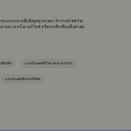
บการออกแบบมาเพื่อดึงดูดทุกสายตา สำรวจสไตล์ร่วม
ตาแมว ทรงโอเวอร์ไซส์ หรือทรงสี่เหลี่ยมผืนผ้าสุด
บคริสตัล
แว่นกันแดดสีน้ำตาลและลายกระ
แว่นกันแดดสีเทาคริสตัล