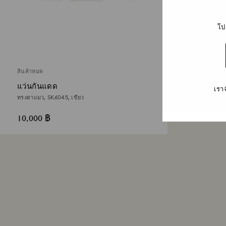
โป
สินค้าหมด
แว่นกันแดด
เรา
ทรงตาแมว, SK6045, เขียว
10,000 ฿