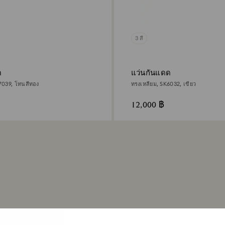
3 สี
ด
แว่นกันแดด
7039, โทนสีทอง
ทรงเหลี่ยม, SK6032, เขียว
12,000 ฿