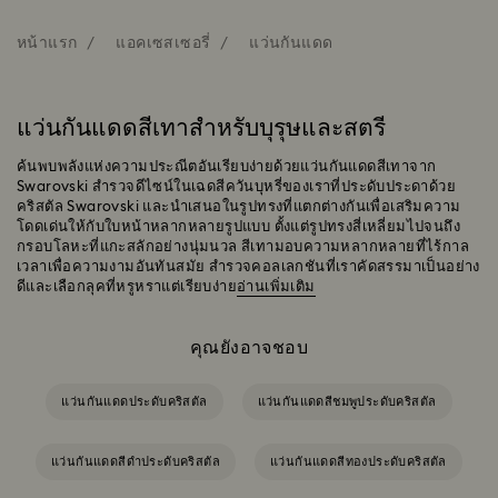
หน้าแรก
แอคเซสเซอรี่
แว่นกันแดด
แว่นกันแดดสีเทาสำหรับบุรุษและสตรี
ค้นพบพลังแห่งความประณีตอันเรียบง่ายด้วยแว่นกันแดดสีเทาจาก
Swarovski สำรวจดีไซน์ในเฉดสีควันบุหรี่ของเราที่ประดับประดาด้วย
คริสตัล Swarovski และนำเสนอในรูปทรงที่แตกต่างกันเพื่อเสริมความ
โดดเด่นให้กับใบหน้าหลากหลายรูปแบบ ตั้งแต่รูปทรงสี่เหลี่ยมไปจนถึง
กรอบโลหะที่แกะสลักอย่างนุ่มนวล สีเทามอบความหลากหลายที่ไร้กาล
เวลาเพื่อความงามอันทันสมัย สำรวจคอลเลกชันที่เราคัดสรรมาเป็นอย่าง
ดีและเลือกลุคที่หรูหราแต่เรียบง่าย
อ่านเพิ่มเติม
คุณยังอาจชอบ
แว่นกันแดดประดับคริสตัล
แว่นกันแดดสีชมพูประดับคริสตัล
แว่นกันแดดสีดำประดับคริสตัล
แว่นกันแดดสีทองประดับคริสตัล