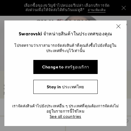
เลือกซื้อของขวัญช้าไปหน่อยรึเปล่า เลือกบริการจัด
ส่งด่วนเพื่อให้จัดส่งได้ทันวันแม่ดูสิ*
อ่านเพิ่มเติม
วันแม่ปีนี้ รับฟรี! กระเป๋าสะพายไหล่สีฟ้าที่ใช้งานได้
รายการกุญแจการเข้าถึง
หลากหลาย เมื่อมียอดซื้อครบ 7,800 บาทขึ้นไป*
0
ซื้อเลย
ดูข้อมูลเพิ่มเติม
ซื้อเลย
0 - หัวข้อ
Swarovski จำหน่ายสินค้าในประเทศของคุณ
เลือกซื้อของขวัญช้าไปหน่อยรึเปล่า เลือกบริการจัด
1 - เนื้อหาหลัก
ส่งด่วนเพื่อให้จัดส่งได้ทันวันแม่ดูสิ*
อ่านเพิ่มเติม
โปรดทราบว่าเราสามารถจัดส่งสินค้าที่คุณสั่งซื้อไปยังที่อยู่ใน
2 - ส่วนท้าย
ประเทศที่ระบุไว้เท่านั้น
3 - ตัวกรอง
Change to สหรัฐอเมริกา
4 - ผลลัพธ์จากการค้นหา
แว่นกันแดดสีเทาคริสตัล
สัมผัสความหรูหราอันเรียบง่ายของแว่นกันแดดสีเทาจาก Swarovski ความงามสุดคูลมา
Stay in ประเทศไทย
บรรจบกับการตกแต่งด้วยคริสตัลในคอลเลกชันที่เปี่ยมด้วยแรงบันดาลใจของเรา...
อ่าน
เพิ่มเติม
เราจัดส่งสินค้าไปยังประเทศอื่น ๆ ประเทศที่คุณต้องการจัดส่งไม่
2 ผลลัพธ์
ตัวกรอง
เรียงตาม
ตัว
เรียง
อยู่ในรายการนี้ใช่ไหม
กรอง
ตาม
See all countries