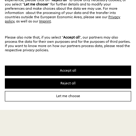
คู่มือขนาด
นโยบายด้านความเป็นส่วนตัว
ไซต์แมป
ค้นหาร้านค้า
ความยินยอมในการใช้คุกกี้
Swarovski Created Diamonds
จองการนัดหมาย
ผู้ตีพิมพ์
Kristallwelten
ข้อมูลเกี่ยวกับ REACH
Code of Conduct & Policies
Copyright © 2026 Swarovski. All rights reserved.
คำแถลงการให้ความยินยอมเกี่ยวกับการคุ้มครองข้อมูล
SWAROVSKI and the SWAN logo are registered and
trademarks of Swarovski AG.