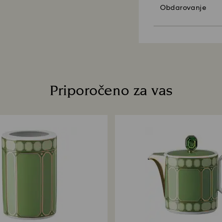
Upoštevajte:
Obdarovanje
Ko izberete možnost
Prednostna naloga
eno darilno vrečko
strank. Naročene i
naročilu dodana e
pogodbo) največ 30
izdelkov po meri). 
Trajnostni razvoj:
tistimi v promocijs
Naši materiali za z
planet.
Koliko časa traja 
Priporočeno za vas
Ko prejmemo vaše 
obdelamo, pa bost
vašega vračila je
od 3 do 7 delovnih
na plačilno metodo
vračila artiklov i
datuma pošiljanja