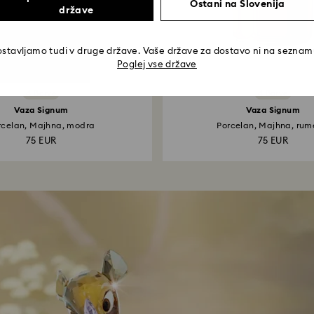
Ostani na Slovenija
države
stavljamo tudi v druge države. Vaše države za dostavo ni na sezna
Poglej vse države
4 Barve
4 Barve
Vaza Signum
Vaza Signum
rcelan, Majhna, modra
Porcelan, Majhna, ru
75 EUR
75 EUR