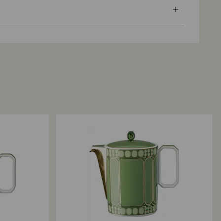
 pošiljanja kot darilo, bodo vsi vaši izdelki zaviti v
 podjetja Swarovski je zadovoljstvo vseh naših
. Če želite dodati osebno sporočilo, bo vsakemu
zdelke lahko vrnete (in tako prekličete prodajno
na voščilnica.
 dni po prejemu (z izjemo darilnih kartic in
Naša politika vračil velja za vse izdelke, vključno s
kih akcijah oz. na razprodaji.
avijanje daril so izbrani z mislijo na naš čudovit
obdelava vračil?
vračilo, ga najprej zabeležimo, ko vračilo
e o tem obveščeni po elektronski pošti. Prenos
 nato odvisen od smernic vaše finančne ustanove in
 dni lahko traja, da se znesek vračila vknjiži nazaj
, ki ste jo uporabili ob naročilu. Celotni postopek
n vračila denarja lahko traja od 3 do 4 tedne od
.