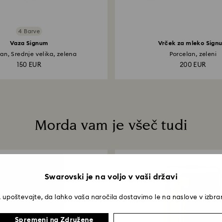
4 Barve
Vaza Signum
Vrček za mleko Sign
an, Srednje velika, zelena
Porcelan, zeleni
150 EUR
200 EUR
Morda vam je všeč tudi
Swarovski je na voljo v vaši državi
 upoštevajte, da lahko vaša naročila dostavimo le na naslove v izbran
Spremeni na Združene