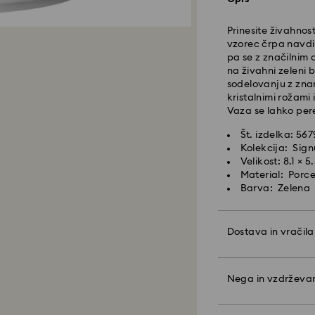
Naročila, ki jih o
srednjeevropskem 
Prinesite živahnos
Čas standardne dos
vzorec črpa navdi
Strošek standardn
pa se z značilnim
Brezplačna stand
na živahni zeleni b
sodelovanju z zna
Hitra dostava -
Fe
kristalnimi rožami
Vaza se lahko per
Naročila, ki jih o
Št. izdelka: 56
srednjeevropskem 
Kolekcija: Sig
Čas hitre dostave:
Velikost: 8.1 × 5
Strošek hitre dost
Material: Porc
Barva: Zelena
Podjetje Swarovsk
baze. Izdelki osta
Dostava in vračila
končnega plačila
Naj bo vaše daril
Pri izdelkih Cryst
kakovosti in barvi
Nega in vzdrževa
upoštevajte, da la
osebno sporočilo.
da ste obveščeni p