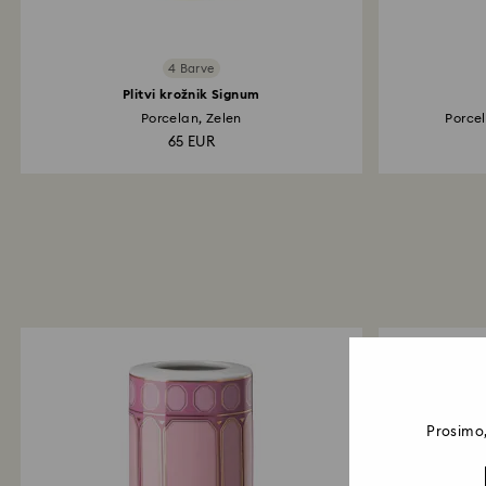
4 Barve
Plitvi krožnik Signum
Porcelan, Zelen
Porcel
65 EUR
Prosimo,