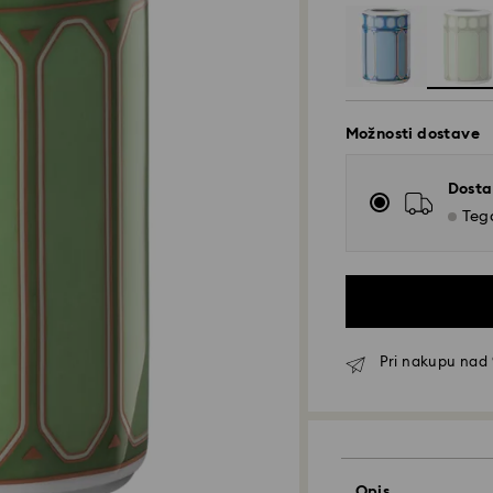
Možnosti dostave
Dosta
Tega
Pri nakupu nad 
Standardna dosta
Opis