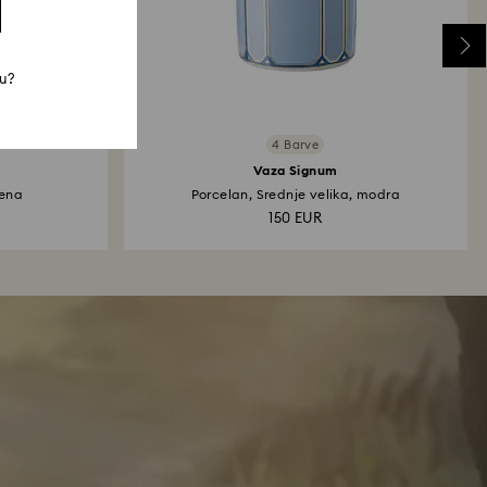
mu?
4 Barve
Vaza Signum
mena
Porcelan, Srednje velika, modra
150 EUR