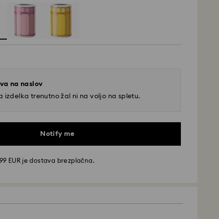
va na naslov
 izdelka trenutno žal ni na voljo na spletu.
Notify me
99 EUR je dostava brezplačna.
va - GLS