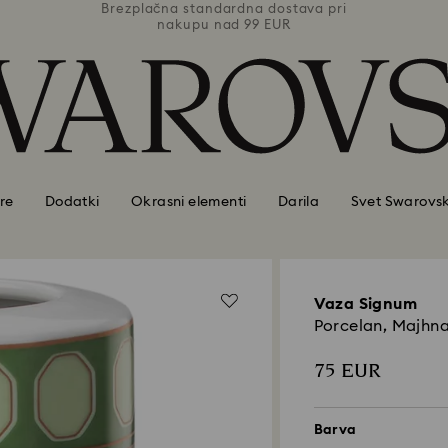
ava pri
Brezplačna standardna dostava pri
Brezpl
nakupu nad 99 EUR
re
Dodatki
Okrasni elementi
Darila
Svet Swarovsk
Vaza Signum
Porcelan, Majhna
75 EUR
Barva