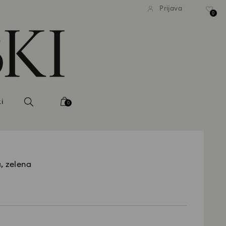
ačna standardna dostava pri
Brezplačna standardna dost
Prijava
nakupu nad 99 EUR
nakupu nad 99 EUR
0
i
0
, zelena