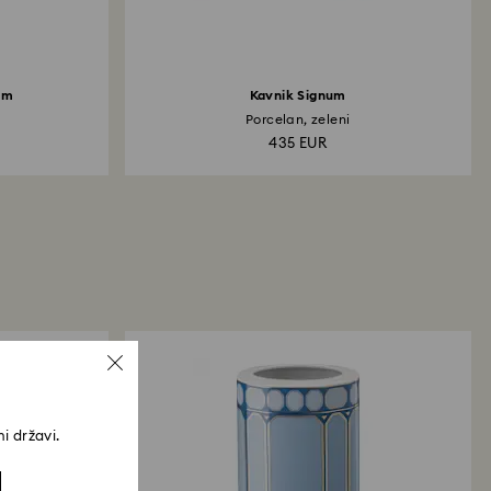
um
Kavnik Signum
Porcelan, zeleni
435 EUR
i državi.