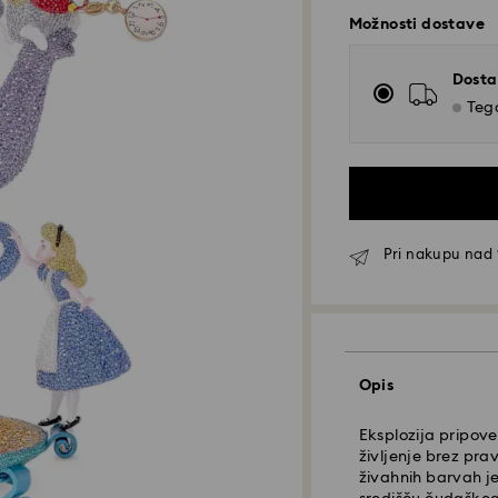
Možnosti dostave
Dosta
Tega
Pri nakupu nad 
Opis
Standardna dosta
Eksplozija pripoved
življenje brez prav
živahnih barvah j
Naročila, ki jih o