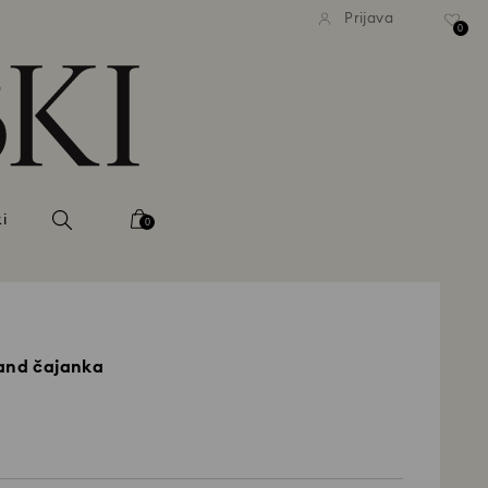
ačna standardna dostava pri
Brezplačna standardna dost
Prijava
nakupu nad 99 EUR
nakupu nad 99 EUR
0
i
0
land čajanka