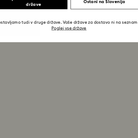
Ostani na Slovenija
države
stavljamo tudi v druge države. Vaše države za dostavo ni na sezna
Poglej vse države