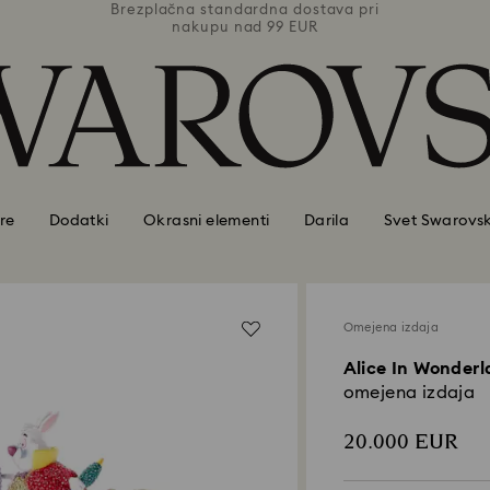
ava pri
Brezplačna standardna dostava pri
Brezpl
nakupu nad 99 EUR
re
Dodatki
Okrasni elementi
Darila
Svet Swarovsk
Omejena izdaja
Alice In Wonder
omejena izdaja
20.000 EUR