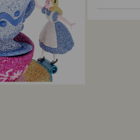
Ko izberete možnost
Prednostna naloga
eno darilno vrečko
strank. Naročene i
naročilu dodana e
pogodbo) največ 30
izdelkov po meri). 
Trajnostni razvoj:
tistimi v promocijs
Naši materiali za z
planet.
Koliko časa traja 
Ko prejmemo vaše 
obdelamo, pa bost
vašega vračila je
od 3 do 7 delovnih
na plačilno metodo
vračila artiklov i
datuma pošiljanja