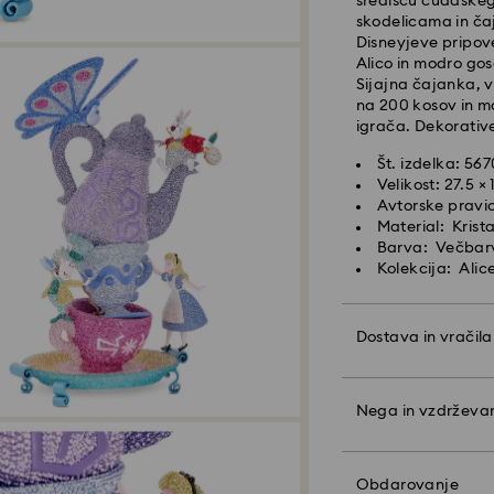
središču čudaškega
srednjeevropskem 
skodelicama in ča
Čas standardne dos
Disneyjeve pripov
Strošek standardn
Alico in modro gos
Brezplačna stand
Sijajna čajanka, v
na 200 kosov in mo
Hitra dostava -
Fe
igrača. Dekorative
Št. izdelka: 56
Naročila, ki jih o
Velikost: 27.5 ×
srednjeevropskem 
Avtorske pravi
Čas hitre dostave:
Material: Krist
Strošek hitre dost
Barva: Večbar
Kolekcija: Alic
Podjetje Swarovsk
baze. Izdelki osta
Dostava in vračila
končnega plačila
Naj bo vaše daril
Pri izdelkih Cryst
kakovosti in barvi
Nega in vzdrževa
upoštevajte, da la
osebno sporočilo.
da ste obveščeni p
Upoštevajte:
Obdarovanje