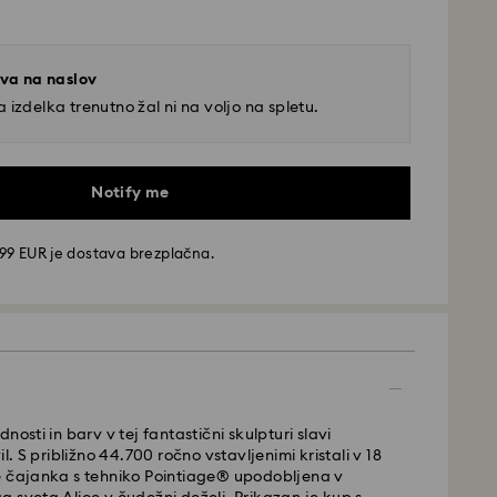
va na naslov
 izdelka trenutno žal ni na voljo na spletu.
Notify me
99 EUR je dostava brezplačna.
va - GLS
nosti in barv v tej fantastični skulpturi slavi
il. S približno 44.700 ročno vstavljenimi kristali v 18
e čajanka s tehniko Pointiage® upodobljena v
ddate od ponedeljka do petka do 10:00 po