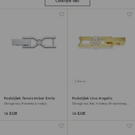
Odkrijte več
2 Barve
Podaljšek Tennis Imber Emily
Podaljšek Una Angelic
Okrogli rez, Prevleka iz rodija
Okrogli rez, Bel, V videzu 18-karatnega
zlata
16 EUR
16 EUR