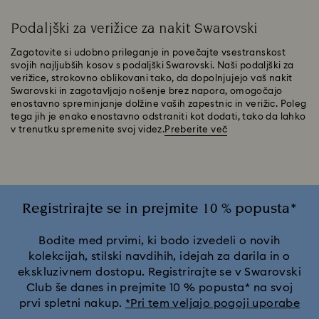
Podaljški za verižice za nakit Swarovski
Zagotovite si udobno prileganje in povečajte vsestranskost
svojih najljubših kosov s podaljški Swarovski. Naši podaljški za
verižice, strokovno oblikovani tako, da dopolnjujejo vaš nakit
Swarovski in zagotavljajo nošenje brez napora, omogočajo
enostavno spreminjanje dolžine vaših zapestnic in verižic. Poleg
tega jih je enako enostavno odstraniti kot dodati, tako da lahko
v trenutku spremenite svoj videz.
Preberite več
Registrirajte se in prejmite 10 % popusta*
Bodite med prvimi, ki bodo izvedeli o novih
kolekcijah, stilski navdihih, idejah za darila in o
ekskluzivnem dostopu. Registrirajte se v Swarovski
Club še danes in prejmite 10 % popusta* na svoj
prvi spletni nakup.
*Pri tem veljajo pogoji uporabe