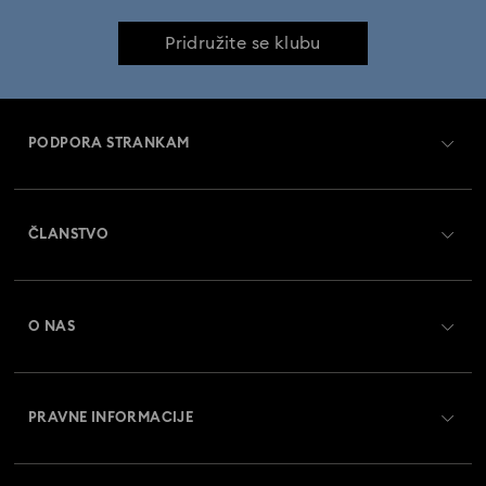
Pridružite se klubu
PODPORA STRANKAM
Pregled službe za pomoč strankam
ČLANSTVO
Status naročila
Register
Darilna kartica - Stanje
O NAS
Swarovski Crystal Society (SCS)
Dostava
O družbi Swarovski
Vračila in zamenjava
PRAVNE INFORMACIJE
Zaposlitev in kariera
Stanje popravila
Pogoji uporabe