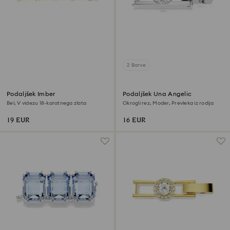
2 Barve
Podaljšek Imber
Podaljšek Una Angelic
Bel, V videzu 18-karatnega zlata
Okrogli rez, Moder, Prevleka iz rodija
19 EUR
16 EUR