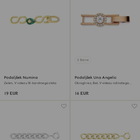
2 Barve
Podaljšek Numina
Podaljšek Una Angelic
Zelen, V videzu 18-karatnega zlata
Okrogli rez, Bel, V videzu rožnatega
zlata 18K
19 EUR
16 EUR