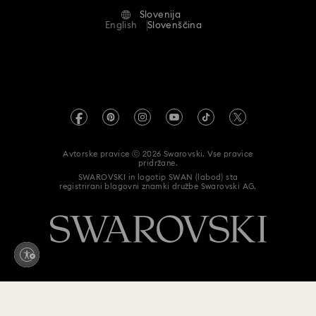
Alumni Community
Slovenija
Stik z nami
Pogoji
English
Slovenščina
Za profesionalce
Vodnik po velikostih
Pravilnik o zasebnosti
Kazalo spletnega mesta
Iskalnik trgovine
Odtis
Umetni diamanti Swarovski
Informacije REACH
Kristallwelten
Avtorske pravice ⓒ 2026 Swarovski. Vse pravice
Izjava o dostopnosti
pridržane.
Code of Conduct & Policies
SWAROVSKI in logotip SWAN (labod) sta
registrirani blagovni znamki družbe Swarovski AG.
Data Protection Consent Statement
Kliknite tukaj za odstop od pogodbe