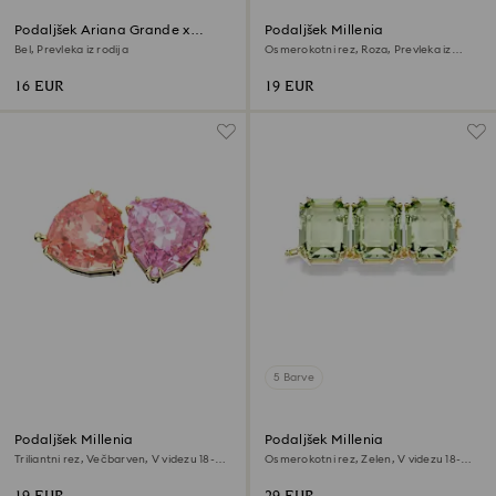
Podaljšek Ariana Grande x
Podaljšek Millenia
Swarovski
Bel, Prevleka iz rodija
Osmerokotni rez, Roza, Prevleka iz
rodija
16 EUR
19 EUR
5 Barve
Podaljšek Millenia
Podaljšek Millenia
Triliantni rez, Večbarven, V videzu 18-
Osmerokotni rez, Zelen, V videzu 18-
karatnega zlata
karatnega zlata