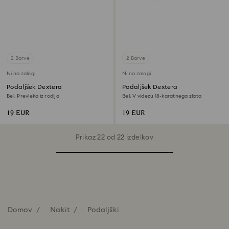
2 Barve
2 Barve
Ni na zalogi
Ni na zalogi
Podaljšek Dextera
Podaljšek Dextera
Bel, Prevleka iz rodija
Bel, V videzu 18-karatnega zlata
19 EUR
19 EUR
Prikaz 22 od 22 izdelkov
Domov
Nakit
Podaljški