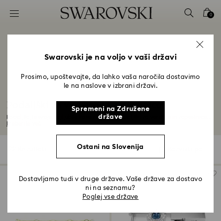
Seznam tipk za dostop
0
0 - Glava
1 - Glavna vsebina
2 - Noga
Swarovski je na voljo v vaši državi
3 - filter
Prosimo, upoštevajte, da lahko vaša naročila dostavimo
le na naslove v izbrani državi.
4 - Rezultati iskanja
Podaljški za verižice in zapestnice
Spremeni na Združene
države
Podaljšajte svoje najljubše kose z našimi podaljški za verižice in zapestnice...
Preberite več
Ostani na Slovenija
22 Rezultati
Filters
Razvrsti po
Filters
Razvrsti
po
Dostavljamo tudi v druge države. Vaše države za dostavo
ni na seznamu?
Poglej vse države