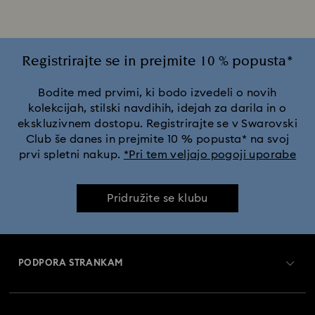
Ovitki in pokrovi iPhone® 15 Pro
Ovitki in pokrovi iPhone® 15 Pro Max
Ovitki za iPhone® 16
Registrirajte se in prejmite 10 % popusta*
Ovitki za iPhone® 16 Pro
Ovitki za iPhone® 16 Pro Max
Bodite med prvimi, ki bodo izvedeli o novih
kolekcijah, stilski navdihih, idejah za darila in o
ekskluzivnem dostopu. Registrirajte se v Swarovski
Club še danes in prejmite 10 % popusta* na svoj
prvi spletni nakup.
*Pri tem veljajo pogoji uporabe
Pridružite se klubu
PODPORA STRANKAM
Pregled službe za pomoč strankam