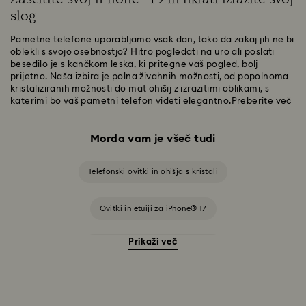
slog
Pametne telefone uporabljamo vsak dan, tako da zakaj jih ne bi
oblekli s svojo osebnostjo? Hitro pogledati na uro ali poslati
besedilo je s kančkom leska, ki pritegne vaš pogled, bolj
prijetno. Naša izbira je polna živahnih možnosti, od popolnoma
kristaliziranih možnosti do mat ohišij z izrazitimi oblikami, s
katerimi bo vaš pametni telefon videti elegantno.
Preberite več
Morda vam je všeč tudi
Telefonski ovitki in ohišja s kristali
Ovitki in etuiji za iPhone® 17
Prikaži več
Ovitki in etuiji za iPhone® 17 Pro
Ovitki in etuiji za iPhone® 17 Pro Max