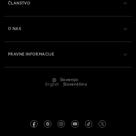
ČLANSTVO
Status naročila
Register
Darilna kartica - Stanje
O NAS
Swarovski Crystal Society (SCS)
Dostava
O družbi Swarovski
Vračila in zamenjava
PRAVNE INFORMACIJE
Zaposlitev in kariera
Stanje popravila
Pogoji uporabe
Alumni Community
Slovenija
Stik z nami
Pogoji
English
Slovenščina
Za profesionalce
Vodnik po velikostih
Pravilnik o zasebnosti
Kazalo spletnega mesta
Iskalnik trgovine
Odtis
Umetni diamanti Swarovski
Informacije REACH
Kristallwelten