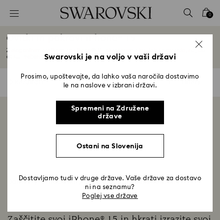
Seznam tipk za dostop
0
0 - Glava
Ovitki in pokrovi iPhone® 15
1 - Glavna vsebina
Z elegantnim ovitkom za iPhone® 15, okrašenim s kristali Swarovski, naj bo
2 - Noga
Swarovski je na voljo v vaši državi
čas...
Preberite več
3 - filter
Prosimo, upoštevajte, da lahko vaša naročila dostavimo
0 Rezultati
Filters
Filters
le na naslove v izbrani državi.
4 - Rezultati iskanja
Spremeni na Združene
Prikaz 0 od 0 izdelkov
države
Ostani na Slovenija
Dostavljamo tudi v druge države. Vaše države za dostavo
Domov
Dodatki
Ovitki za mobilne telefone
ni na seznamu?
Poglej vse države
Zaščitite svoj iPhone® 15 in hkrati izrazite svoj