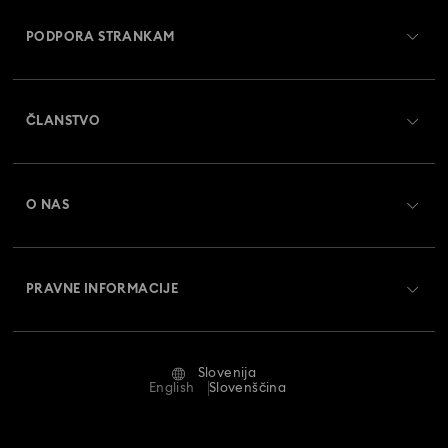
PODPORA STRANKAM
Pregled službe za pomoč strankam
ČLANSTVO
Status naročila
Register
Darilna kartica - Stanje
O NAS
Swarovski Crystal Society (SCS)
Dostava
O družbi Swarovski
Vračila in zamenjava
PRAVNE INFORMACIJE
Zaposlitev in kariera
Stanje popravila
Pogoji uporabe
Alumni Community
Slovenija
Stik z nami
Pogoji
English
Slovenščina
Za profesionalce
Vodnik po velikostih
Pravilnik o zasebnosti