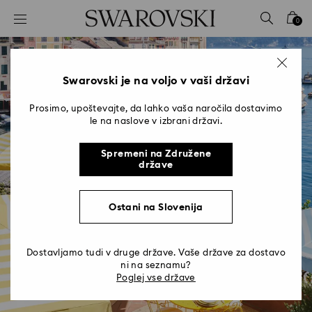
Seznam tipk za dostop
0
0 - Glava
1 - Glavna vsebina
2 - Noga
Swarovski je na voljo v vaši državi
Prosimo, upoštevajte, da lahko vaša naročila dostavimo
le na naslove v izbrani državi.
Spremeni na Združene
države
Swarovski Café v Cracco
Ostani na Slovenija
Portofino
Razsvetljevanje italijanske Riviere
Dostavljamo tudi v druge države. Vaše države za dostavo
ni na seznamu?
Poglej vse države