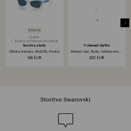
2 Barve
Outlet
Zadnja priložnost za nakup
Sončna očala
Y-obesek Idyllia
Oblika metulja, SK6033, Modra
Mešani rezi, Roža, Večbarven, V
videzu 18-karatnega zlata
168 EUR
220 EUR
Storitve Swarovski