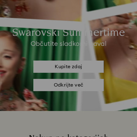
Swarovski Summertime
Občutite sladkorni naval
Kupite zdaj
Odkrijte več