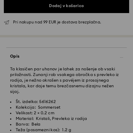
Dodaj v košarico
Standardna dostava - GLS
Pri nakupu nad 99 EUR je dostava brezplačna.
Naročila, ki jih oddate od ponedeljka do petka do
10:00 po srednjeevropskem času, bodo obdelana in
poslana isti delovni dan.
Čas standardne dostave: 3 delovnih dni po obdelavi
in ​​pošiljanju
Strošek standardne dostave: 6,95 EUR
Opis
Brezplačna standardna dostava pri nakupu nad: 99
EUR
Ta klasičen par uhanov je lahek za nošenje ob vsaki
priložnosti. Zunanji rob vsakega obročka s prevleko iz
Hitra dostava -
FedEx
rodija, je nežno okrašen s pavéjem iz prosojnega
kristala, kar daje temu brezčasnemu dizajnu nežen
sijaj.
Naročila, ki jih oddate od ponedeljka do petka do
14:30 po srednjeevropskem času, bodo obdelana in
Št. izdelka: 5616262
poslana isti delovni dan.
Kolekcija: Sommerset
Čas hitre dostave: 1 delovni dan po obdelavi in
Velikost: 2 × 0.2 cm
pošiljanju
Material: Kristali, Prevleka iz rodija
Strošek hitre dostave: 19 EUR
Barva: Bela
Teža (posamezni kos): 1.2 g