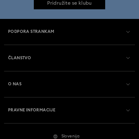
Pridružite se klubu
PODPORA STRANKAM
Pregled službe za pomoč strankam
ČLANSTVO
Status naročila
Register
Darilna kartica - Stanje
O NAS
Swarovski Crystal Society (SCS)
Dostava
O družbi Swarovski
Vračila in zamenjava
PRAVNE INFORMACIJE
Zaposlitev in kariera
Stanje popravila
Pogoji uporabe
Alumni Community
Slovenija
Stik z nami