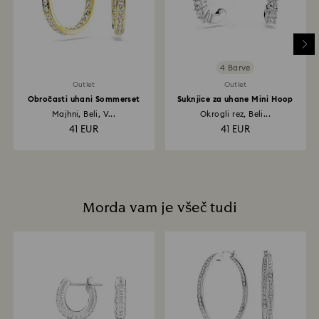
odvisen od smernic vaše finančne ustanove in od 3 do
7 delovnih dni lahko traja, da se znesek vračila vknjiži
nazaj na plačilno metodo, ki ste jo uporabili ob
naročilu. Celotni postopek vračila artiklov in vračila
denarja lahko traja od 3 do 4 tedne od datuma
4 Barve
pošiljanja.
Outlet
Outlet
Obročasti uhani Sommerset
Suknjice za uhane Mini Hoop
Majhni, Beli, V...
Okrogli rez, Beli...
41 EUR
41 EUR
Morda vam je všeč tudi