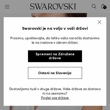
Seznam tipk za dostop
0
0 - Glava
1 - Glavna vsebina
2 - Noga
Swarovski je na voljo v vaši državi
Prosimo, upoštevajte, da lahko vaša naročila dostavimo
le na naslove v izbrani državi.
Spremeni na Združene
države
Ostani na Slovenija
Dostavljamo tudi v druge države. Vaše države za dostavo
ni na seznamu?
Poglej vse države