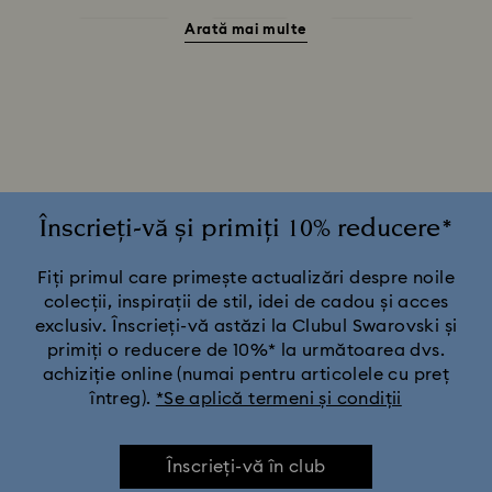
Arată mai multe
Ceasuri negre
Ceasuri roz
Ceasuri roșii
Ceasuri verzi
Ceasuri în nuanță argintie
Colecția Cosmopolitan
Colecția Crystal Rock Oval
Colecția Dextera Bangle
Colecția Illumina
Înscrieți-vă și primiți 10% reducere*
Colecția Matrix Bangle
Colecția Octea Chrono
Fiți primul care primește actualizări despre noile
colecții, inspirații de stil, idei de cadou și acces
exclusiv. Înscrieți-vă astăzi la Clubul Swarovski și
Colecția de ceasuri Attract
primiți o reducere de 10%* la următoarea dvs.
achiziție online (numai pentru articolele cu preț
Colecția de ceasuri Crystalline Aura
întreg).
*Se aplică termeni și condiții
Colecția de ceasuri Dextera Octagon
Înscrieți-vă în club