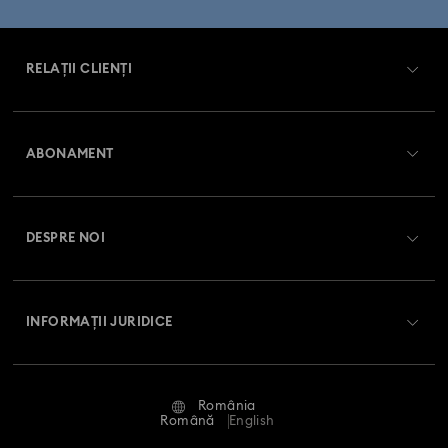
Colecția de ceasuri Imber Oval
Colecția de ceasuri Matrix
RELAȚII CLIENȚI
Colecția de ceasuri Matrix Octagon
Prezentare serviciul relații cu clienții
Colecția de ceasuri Matrix Tennis
ABONAMENT
Starea comenzii
Colecția de ceasuri Matrix Tennis Chrono
Înregistrare
Soldul cardului cadou
Colecția de ceasuri Sublima
DESPRE NOI
Club Swarovski
Livrare
Despre Swarovski
Colecția de ceasuri din cristal Imber
Swarovski Crystal Society (SCS)
Retur și schimb
INFORMAȚII JURIDICE
Angajări și carieră
Colecția de ceasuri inspirată de Millenia
Stare reparație
Condiții de utilizare
Alumni Community
Colecția de ceasuri tip brățară Imber
România
Contactați-ne
Termeni și condiții
Română
English
Pentru profesioniști