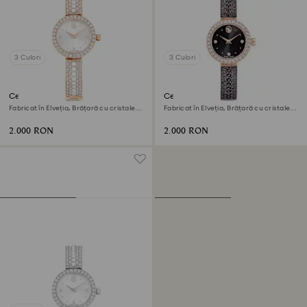
3 Culori
3 Culori
Ceas brățară Matrix pearl
Ceas Matrix pearl bangle
Fabricat în Elveția, Brățară cu cristale,
Fabricat în Elveția, Brățară cu cristale,
Finisaj în nuanță roz-aurie
Negru, Finisaj în nuanță roz-aurie
2.000 RON
2.000 RON