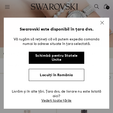
Accesskeys list
0
0 - Antet
1 - Conținut principal
2 - Subsol
Swarovski este disponibil în țara dvs.
3 - Filtrare
Vă rugăm să rețineți că vă putem expedia comanda
numai la adrese situate în țara selectată.
4 - Rezultatele căutării
Colecția de ceasuri Matrix Pearl Bangle
Schimbă pentru Statele
Unite
3 Results
Filtre
Sortare după
Filtre
Sortare
după
Locuiți în România
Livrăm și în alte țări. Țara dvs. de livrare nu este listată
aici?
Vedeți toate țările