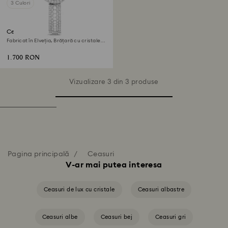
3 Culori
Ceas Matrix pearl bangle
Fabricat în Elveția, Brățară cu cristale,
Alb, Oțel inoxidabil
1.700 RON
Vizualizare 3 din 3 produse
Pagina principală
Ceasuri
V-ar mai putea interesa
Ceasuri de lux cu cristale
Ceasuri albastre
Ceasuri albe
Ceasuri bej
Ceasuri gri