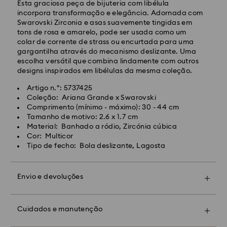
Custo de envio normal: EUR 6,50
Esta graciosa peça de bijuteria com libélula
Envio normal gratuito para encomendas superiores a:
incorpora transformação e elegância. Adornada com
EUR 99
Swarovski Zirconia e asas suavemente tingidas em
tons de rosa e amarelo, pode ser usada como um
colar de corrente de strass ou encurtada para uma
Envio Expresso -
FedEx
gargantilha através do mecanismo deslizante. Uma
escolha versátil que combina lindamente com outros
designs inspirados em libélulas da mesma coleção.
As encomendas realizadas de segunda a sexta-feira
até às 14:30 CET serão processadas e enviadas no
Artigo n.º: 5737425
dia útil seguinte.
Coleção: Ariana Grande x Swarovski
Prazo de envio expresso: 1 a 2 dias úteis após
Comprimento (mínimo - máximo): 30 - 44 cm
processamento e envio.
Tamanho de motivo: 2.6 x 1.7 cm
Custo de envio expresso: EUR 19
Material: Banhado a ródio, Zircónia cúbica
Cor: Multicor
Tipo de fecho: Bola deslizante, Lagosta
Infelizmente, a Swarovski não pode efetuar entregas
em caixas postais e endereços de APO/FPO neste
momento.
Envio e devoluções
Torne o seu presente ainda mais especial
Para produtos Crystal Myriad, Licensed-in e Creators
adicionando um embrulho premium com a marca e
Lab, observe que pode levar até 2 semanas antes
um laço colorido. Também pode incluir uma
Cuidados e manutenção
que o pacote seja enviado e você será notificado por
mensagem personalizada.
Contacte a loja Swarovski mais perto de si para
e-mail.
agendar uma marcação e descubra o excecional