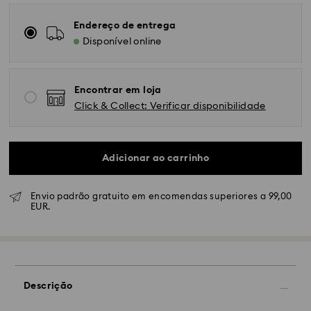
Endereço de entrega
Disponível online
Encontrar em loja
Click & Collect: Verificar disponibilidade
Adicionar ao carrinho
Envio padrão gratuito em encomendas superiores a 99,00
Envio Normal - GLS ou FedEx
EUR.
As encomendas realizadas de segunda a sexta-feira
até às 10:00 CET serão processadas e enviadas no
dia útil seguinte.
Prazo de envio normal: 4-5 dias úteis após
Descrição
processamento e envio. (7-10 dias para Madeira e
Açores)