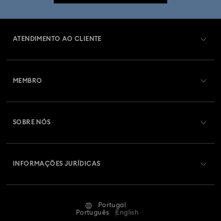
ATENDIMENTO AO CLIENTE
Visão Geral de Atendimento ao Cliente
MEMBRO
Estado da encomenda
Efetuar registo
Saldo de cartão presente
SOBRE NÓS
Swarovski Club
Envios
Sobre a Swarovski
Swarovski Crystal Society (SCS)
Devoluções e Troca
INFORMAÇÕES JURÍDICAS
Oportunidades e Carreira
Estado Da Reparação
Termos de Utilização
Alumni Community
Portugal
Contacte-nos
Termos e Condições
Português
English
Para profissionais