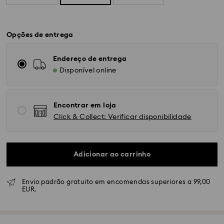
Opções de entrega
Endereço de entrega
Disponível online
Encontrar em loja
Click & Collect: Verificar disponibilidade
Adicionar ao carrinho
Envio padrão gratuito em encomendas superiores a 99,00
EUR.
Envio Normal - GLS ou FedEx
As encomendas realizadas de segunda a sexta-feira