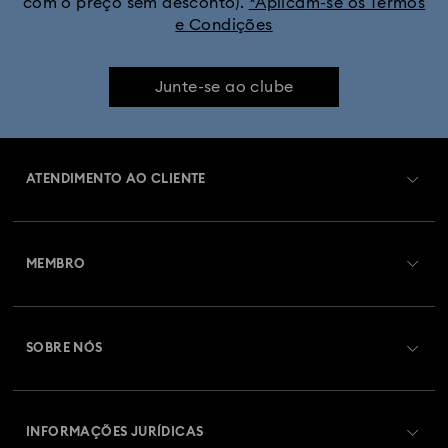
com o preço sem desconto).
*Aplicam-se os Termos
e Condições
Junte-se ao clube
ATENDIMENTO AO CLIENTE
Visão Geral de Atendimento ao Cliente
MEMBRO
Estado da encomenda
Efetuar registo
Saldo de cartão presente
SOBRE NÓS
Swarovski Club
Envios
Sobre a Swarovski
Swarovski Crystal Society (SCS)
Devoluções e Troca
INFORMAÇÕES JURÍDICAS
Oportunidades e Carreira