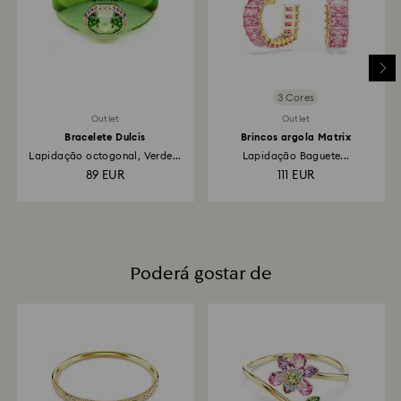
financeira do cliente e a devolução do crédito
poderá demorar entre 3 e 7 dias úteis, através do
meio de pagamento utilizado para efetuar a
encomenda. O processo global de devolução e
reembolso pode demorar entre 3 e 4 semanas a
contar da data da expedição postal.
3 Cores
Outlet
Outlet
Bracelete Dulcis
Brincos argola Matrix
Lapidação octogonal, Verde...
Lapidação Baguete...
89 EUR
111 EUR
Poderá gostar de