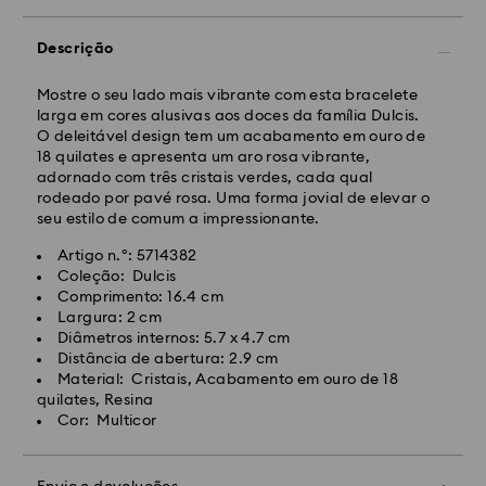
até às 10:00 CET serão processadas e enviadas no
dia útil seguinte.
Descrição
Prazo de envio normal: 4-5 dias úteis após
processamento e envio. (7-10 dias para Madeira e
Açores)
Mostre o seu lado mais vibrante com esta bracelete
Custo de envio normal: EUR 6,50
larga em cores alusivas aos doces da família Dulcis.
Envio normal gratuito para encomendas superiores a:
O deleitável design tem um acabamento em ouro de
EUR 99
18 quilates e apresenta um aro rosa vibrante,
adornado com três cristais verdes, cada qual
rodeado por pavé rosa. Uma forma jovial de elevar o
Envio Expresso -
FedEx
seu estilo de comum a impressionante.
Artigo n.º: 5714382
As encomendas realizadas de segunda a sexta-feira
Coleção: Dulcis
até às 14:30 CET serão processadas e enviadas no
Comprimento: 16.4 cm
dia útil seguinte.
Largura: 2 cm
Prazo de envio expresso: 1 a 2 dias úteis após
Diâmetros internos: 5.7 x 4.7 cm
processamento e envio.
Distância de abertura: 2.9 cm
Custo de envio expresso: EUR 19
Material: Cristais, Acabamento em ouro de 18
quilates, Resina
Cor: Multicor
Infelizmente, a Swarovski não pode efetuar entregas
em caixas postais e endereços de APO/FPO neste
momento.