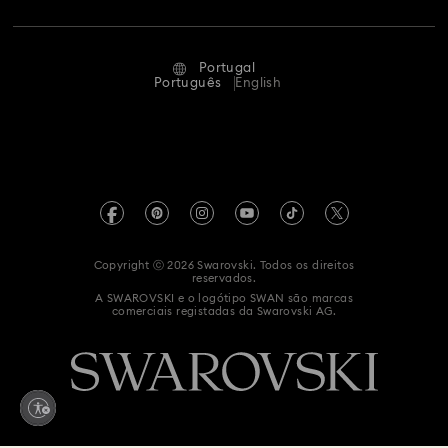
Estado Da Reparação
Termos de Utilização
Alumni Community
Portugal
Contacte-nos
Termos e Condições
Português
English
Para profissionais
Guia de tamanhos
Política de Privacidade
Mapa do site
Localizador de lojas
Impressão
Swarovski Created Diamond *diamante sintético
Agendar uma marcação
Informação REACH
Kristallwelten
Copyright ⓒ 2026 Swarovski. Todos os direitos
Declaração de acessibilidade
reservados.
Code of Conduct & Policies
A SWAROVSKI e o logótipo SWAN são marcas
comerciais registadas da Swarovski AG.
Declaração de consentimento de proteção de dados
Whistleblowing
Retrate-se do contrato aqui