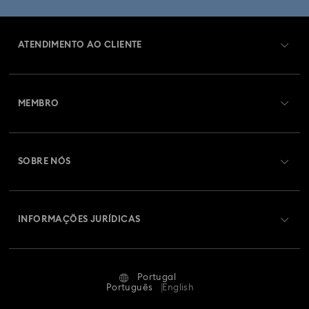
ATENDIMENTO AO CLIENTE
Visão Geral de Atendimento ao Cliente
MEMBRO
Estado da encomenda
Efetuar registo
Saldo de cartão presente
SOBRE NÓS
Swarovski Club
Envios
Sobre a Swarovski
Swarovski Crystal Society (SCS)
Devoluções e Troca
INFORMAÇÕES JURÍDICAS
Oportunidades e Carreira
Estado Da Reparação
Termos de Utilização
Alumni Community
Portugal
Contacte-nos
Termos e Condições
Português
English
Para profissionais