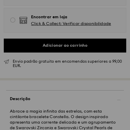
Encontrar em loja
Click & Collect: Verificar disponibilidade
Adicionar ao carrinho
Envio padrão gratuito em encomendas superiores a 99,00
EUR.
Envio Normal - GLS ou FedEx
As encomendas realizadas de segunda a sexta-feira
Descrição
até às 10:00 CET serão processadas e enviadas no
dia útil seguinte.
Prazo de envio normal: 4-5 dias úteis após
Abrace a magia infinita das estrelas, com esta
processamento e envio. (7-10 dias para Madeira e
cintilante bracelete Constella. O design inspirado
Açores)
apresenta uma corrente delicada e um agrupamento
Custo de envio normal: EUR 6,50
de Swarovski Zirconia e Swarovski Crystal Pearls de