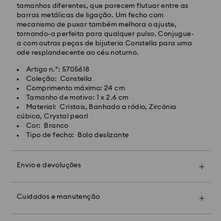
Envio normal gratuito para encomendas superiores a:
tamanhos diferentes, que parecem flutuar entre as
EUR 99
barras metálicas de ligação. Um fecho com
mecanismo de puxar também melhora o ajuste,
tornando-a perfeita para qualquer pulso. Conjugue-
Envio Expresso -
FedEx
a com outras peças de bijuteria Constella para uma
ode resplandecente ao céu noturno.
As encomendas realizadas de segunda a sexta-feira
Artigo n.º: 5705618
até às 14:30 CET serão processadas e enviadas no
Coleção: Constella
dia útil seguinte.
Comprimento máximo: 24 cm
Prazo de envio expresso: 1 a 2 dias úteis após
Tamanho de motivo: 1 x 2.6 cm
processamento e envio.
Material: Cristais, Banhado a ródio, Zircónia
Custo de envio expresso: EUR 19
cúbica, Crystal pearl
Cor: Branco
Tipo de fecho: Bola deslizante
Infelizmente, a Swarovski não pode efetuar entregas
em caixas postais e endereços de APO/FPO neste
momento.
Envio e devoluções
Torne o seu presente ainda mais especial
Para produtos Crystal Myriad, Licensed-in e Creators
adicionando um embrulho premium com a marca e
Lab, observe que pode levar até 2 semanas antes
um laço colorido. Também pode incluir uma
Cuidados e manutenção
que o pacote seja enviado e você será notificado por
mensagem personalizada.
Contacte a loja Swarovski mais perto de si para
e-mail.
agendar uma marcação e descubra o excecional