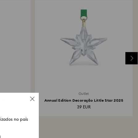
Outlet
sol
Annual Edition Decoração Little Star 2025
39 EUR
zados no país