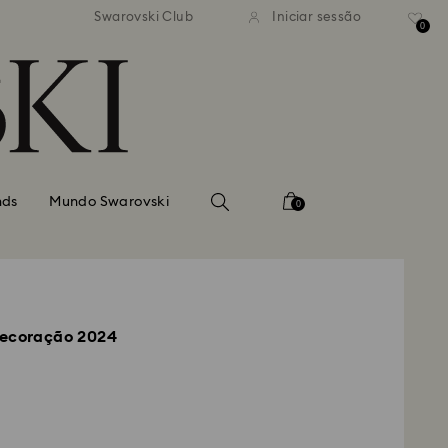
normal gratuito para valores
Envio normal gratuito para 
Swarovski Club
Iniciar sessão
superiores a 99 EUR
superiores a 99 EUR
0
nds
Mundo Swarovski
0
Decoração 2024