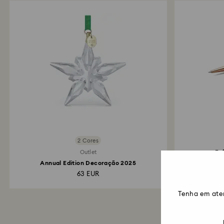
2 Cores
Es
Outlet
Annual Edition Decoração 2025
V
63 EUR
Tenha em ate