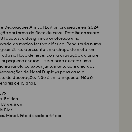
S ou FedEx
de Decorações Annual Edition prossegue em 2024
ação em forma de floco de neve. Detalhadamente
3 facetas, o design incolor oferece uma
lizadas de segunda a sexta-feira até às 10:00
ovada do motivo festivo clássico. Pendurada numa
das e enviadas no dia útil seguinte.
a geométrica apresenta uma chapa de metal em
mal: 4-5 dias úteis após processamento e envio. (7-
rada no floco de neve, com a gravação do ano e
ira e Açores)
m pequeno chaton. Use-a para decorar uma
rmal: EUR 6,50
 numa janela ou expor juntamente com uma das
uito para encomendas superiores a: EUR 99
Decorações de Natal Displays para casa ou
to de decoração. Não é um brinquedo. Não é
nores de 15 anos.
edEx
1079
l Edition
lizadas de segunda a sexta-feira até às 14:30
1.3 x 6.6 cm
das e enviadas no dia útil seguinte.
 Blasilli
resso: 1 a 2 dias úteis após processamento e envio.
is, Metal, Fita de seda artificial
presso: EUR 19