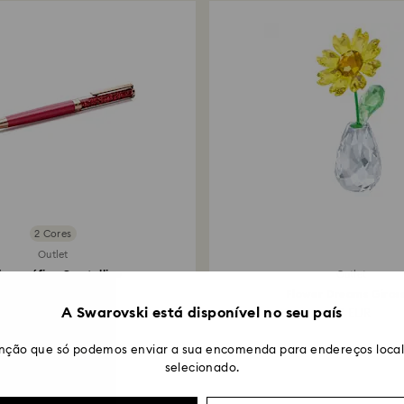
2 Cores
Outlet
ferográfica Crystalline
Outlet
ermelha, Lacado a...
Flower Dreams Giras
A Swarovski está disponível no seu país
34 EUR
69 EUR
nção que só podemos enviar a sua encomenda para endereços locali
selecionado.