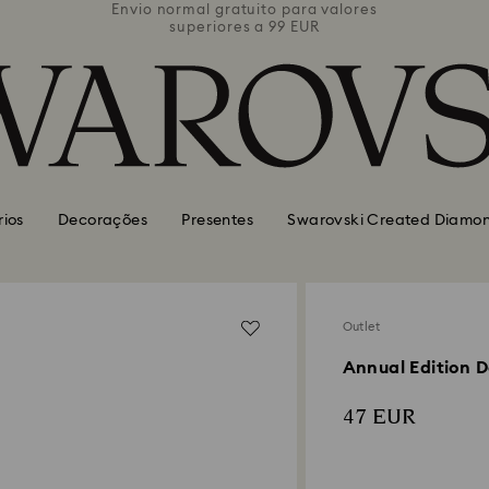
valores
Envio normal gratuito para valores
Envio 
superiores a 99 EUR
rios
Decorações
Presentes
Swarovski Created Diamo
Outlet
Annual Edition 
47 EUR