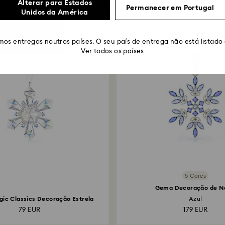
Alterar para Estados
Poderá gostar de
Permanecer em Portugal
Unidos da América
os entregas noutros países. O seu país de entrega não está listado
Ver todos os países
5 Cores
Gema Decoração de N
gic Classics Decoração Estrela
Azul
79 EUR
179 EUR