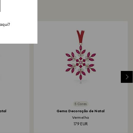
 aqui?
5 Cores
atal
Gema Decoração de Natal
Vermelha
179 EUR