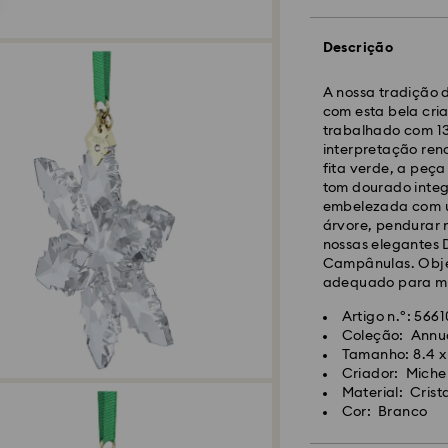
Descrição
Envio Normal - GL
A nossa tradição 
com esta bela cri
trabalhado com 13
As encomendas rea
interpretação ren
CET serão processa
fita verde, a peç
Prazo de envio nor
tom dourado integ
10 dias para Made
embelezada com u
Custo de envio no
árvore, pendurar
Envio normal grat
nossas elegantes 
Campânulas. Obje
adequado para me
Envio Expresso -
F
Artigo n.º: 566
Coleção: Annua
As encomendas rea
Tamanho: 8.4 x 
CET serão processa
Criador: Michele
Prazo de envio exp
Material: Crista
Custo de envio ex
Cor: Branco