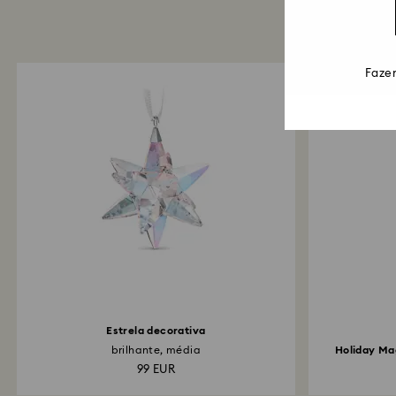
Fazem
Estrela decorativa
brilhante, média
Holiday Ma
99 EUR