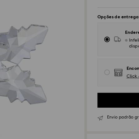
Opções de entrega
Ender
Infe
disp
Encon
Click 
Envio padrão g