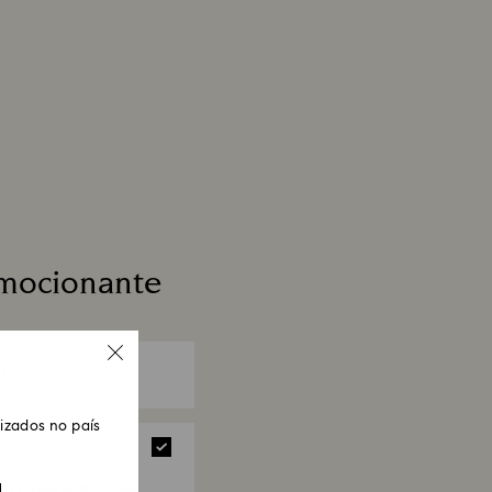
 4 semanas a contar da data da expedição postal.
emocionante
1/2)
zados no país
ay Cheers Poodle