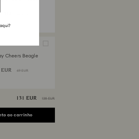
0 EUR
69 EUR
 aqui?
ay Cheers Beagle
0 EUR
69 EUR
131 EUR
138 EUR
nto ao carrinho