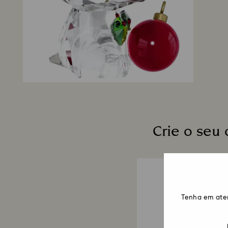
Crie o seu
Tenha em ate