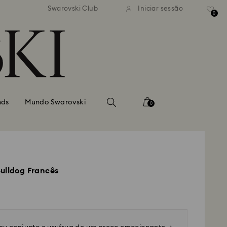
normal gratuito para valores
Envio normal gratuito para 
Swarovski Club
Iniciar sessão
superiores a 99 EUR
superiores a 99 EUR
0
nds
Mundo Swarovski
0
ulldog Francês