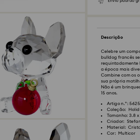
Envio padrão g
Envio Normal - GL
Descrição
As encomendas rea
Celebre um compan
CET serão processa
bulldog francês s
Prazo de envio nor
requintadamente l
10 dias para Made
a época mais dive
Custo de envio no
Combine com os ou
Envio normal grat
sua própria matil
Não é um brinqued
15 anos.
Envio Expresso -
F
Artigo n.º: 562
Coleção: Holid
As encomendas rea
Tamanho: 3.8 x 
CET serão processa
Criador: Stefa
Prazo de envio exp
Material: Cris
Custo de envio ex
Cor: Multicor