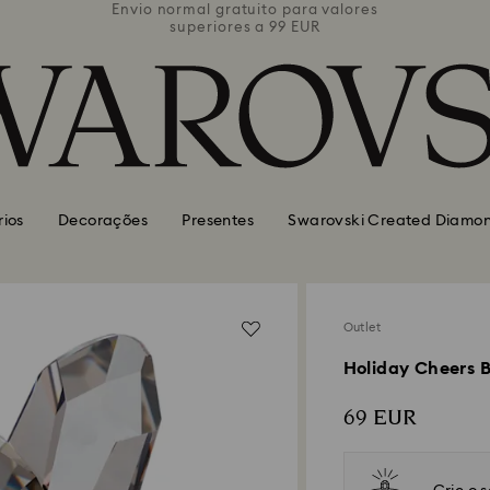
valores
Envio normal gratuito para valores
Envio 
superiores a 99 EUR
rios
Decorações
Presentes
Swarovski Created Diamo
Outlet
Holiday Cheers B
69 EUR