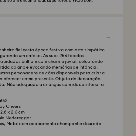
ratuito em encomendas superiores a 99,00 EUR.
S ou FedEx
lizadas de segunda a sexta-feira até às 10:00
heiro fiel nesta época festiva com este simpático
das e enviadas no dia útil seguinte.
egurando um enfeite. As suas 256 facetas
mal: 4-5 dias úteis após processamento e envio. (7-
apidadas brilham com charme jovial, celebrando
ira e Açores)
rtida do ano e evocando memórias de infância.
rmal: EUR 6,50
tros personagens de cães disponíveis para criar a
uito para encomendas superiores a: EUR 99
ha oferecer como presente. Objeto de decoração.
o. Não adequado a crianças com idade inferior a
edEx
5662
ay Cheers
lizadas de segunda a sexta-feira até às 14:30
2.8 x 2.6 cm
das e enviadas no dia útil seguinte.
nie Nederegger
resso: 1 a 2 dias úteis após processamento e envio.
tais, Metal com acabamento champanhe dourado
presso: EUR 19