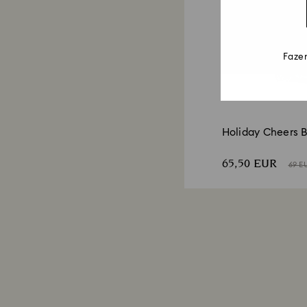
Fazem
Holiday Cheers B
65,50 EUR
69 E