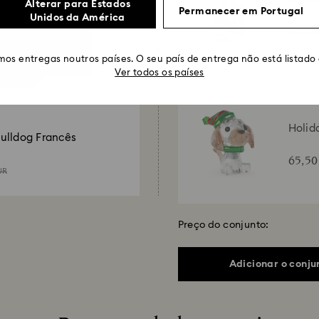
Alterar para Estados
Permanecer em Portugal
Unidos da América
65,5
os entregas noutros países. O seu país de entrega não está listado
Ver todos os países
Holid
ulldog Francês
65,5
UR
Preço do conjunto:
Adicionar o conju