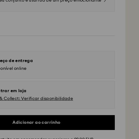
seu conjunto e usufrua de um preço emocionante
eço de entrega
onível online
trar em loja
& Collect: Verificar disponibilidade
Adicionar ao carrinho