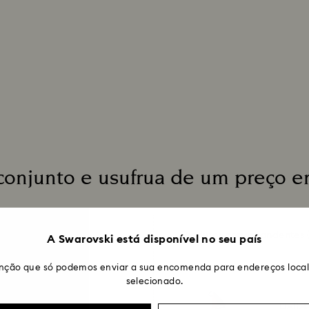
demorar entre 3 e
 conjunto e usufrua de um preço 
Produtos correspondentes
(
A Swarovski está disponível no seu país
nção que só podemos enviar a sua encomenda para endereços locali
selecionado.
Holid