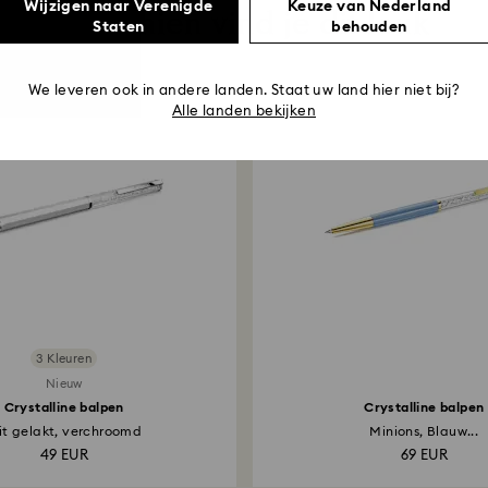
Wijzigen naar Verenigde
Keuze van Nederland
Misschien vind je dit leuk
Staten
behouden
We leveren ook in andere landen. Staat uw land hier niet bij?
Alle landen bekijken
3 Kleuren
Nieuw
Crystalline balpen
Crystalline balpen
it gelakt, verchroomd
Minions, Blauw...
49 EUR
69 EUR