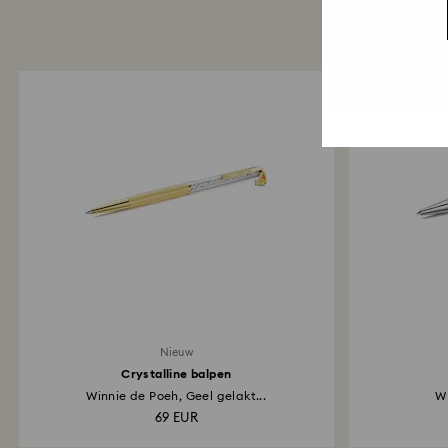
Nieuw
Crystalline balpen
Winnie de Poeh, Geel gelakt...
W
69 EUR