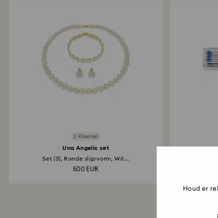
2 Kleuren
Una Angelic set
Set (3), Ronde slijpvorm, Wit...
Balpen
500 EUR
Houd er re