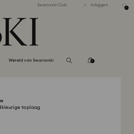
andaardverzending vanaf EUR 99
Gratis standaardverzending va
Swarovski Club
Inloggen
0
Wereld van Swarovski
0
en
kleurige toplaag