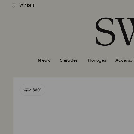
andaardverzending vanaf EUR 99
Gratis standaardverzending va
Winkels
Lijst met toegangscodes
0 - Koptekst
1 - Belangrijkste inhoud
2 - Voettekst
Nieuw
Sieraden
Horloges
Accessoi