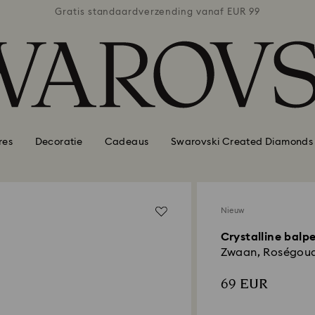
naf EUR 99
Gratis standaardverzending vanaf EUR 99
Gratis st
res
Decoratie
Cadeaus
Swarovski Created Diamonds
Nieuw
Crystalline balp
Zwaan, Roségoud
69 EUR