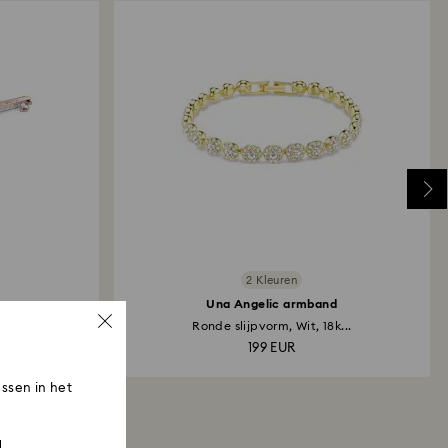
2 Kleuren
Una Angelic armband
t...
Ronde slijpvorm, Wit, 18k...
199 EUR
ssen in het