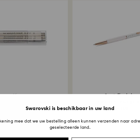
Crystalline balpen
Nieuw
vulling blauw (set van 20)
Hart, Roze, Roze gelak
Swarovski is beschikbaar in uw land
49 EUR
59 EUR
kening mee dat we uw bestelling alleen kunnen verzenden naar adre
geselecteerde land.