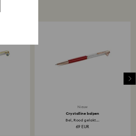
Nieuw
Crystalline balpen
Bel, Rood gelakt...
69 EUR