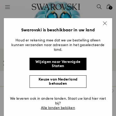
Lijst met toegangscodes
0
0 - Koptekst
1 - Belangrijkste inhoud
2 - Voettekst
Swarovski is beschikbaar in uw land
3 - Filter
Houd er rekening mee dat we uw bestelling alleen
kunnen verzenden naar adressen in het geselecteerde
4 - Zoekresultaten
land.
Kristallen pareloorbellen
Ontdek de elegantie van kristallen pareloorbellen van Swarovski. Deze
Wijzigen naar Verenigde
oorbellen...
Meer lezen
Staten
14 Resultaten
Filter
Sorteren op
Keuze van Nederland
Filter
Sorteren
behouden
op
We leveren ook in andere landen. Staat uw land hier niet
bij?
Alle landen bekijken