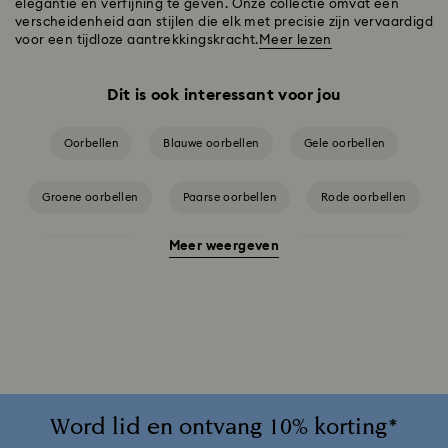
elegantie en verfijning te geven. Onze collectie omvat een
verscheidenheid aan stijlen die elk met precisie zijn vervaardigd
voor een tijdloze aantrekkingskracht.
Meer lezen
Dit is ook interessant voor jou
Oorbellen
Blauwe oorbellen
Gele oorbellen
Groene oorbellen
Paarse oorbellen
Rode oorbellen
Meer weergeven
Roze oorbellen
Witte oorbellen
Zwarte oorbellen
Oorbellen met een gemengde metalen afwerking
Rodium-vergulde oorbellen
Roségoudkleurig vergulde oorbellen
Vergulde oorbellen
Word lid en ontvang 10% korting*