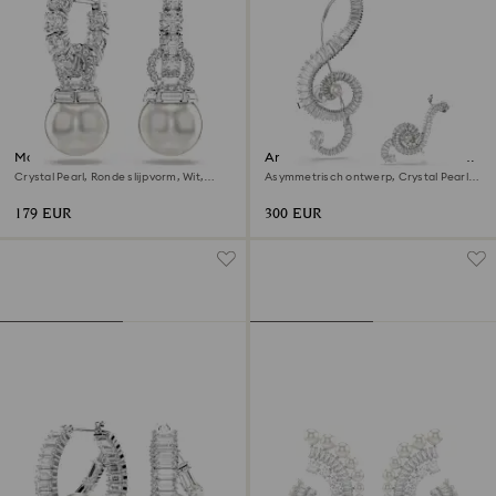
Matrix Oorhangers
Ariana Grande x Swarovski clip
oorbellen
Crystal Pearl, Ronde slijpvorm, Wit,
Asymmetrisch ontwerp, Crystal Pearl,
Rodium toplaag
Baguette-slijpvorm, Wit, Rodium
toplaag
179 EUR
300 EUR