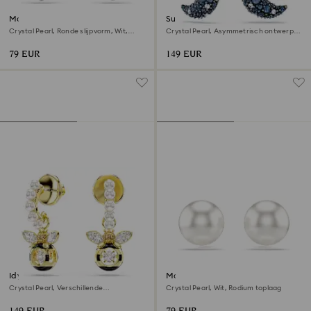
Matrix Oorknopjes
Sublima Oorhangers
Crystal Pearl, Ronde slijpvorm, Wit,
Crystal Pearl, Asymmetrisch ontwerp,
Rodium toplaag
Maan, Meerkleurig, 18k roségouden
afwerking
79 EUR
149 EUR
Idyllia Oorhangers
Matrix Oorknopjes
Crystal Pearl, Verschillende
Crystal Pearl, Wit, Rodium toplaag
slijpvormen, Bij, Meerkleurig, ‎18k
gouden afwerking