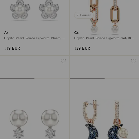
2 Kleuren
Ariana Grande x Swarovski
Constella Oorhangers
Oorknopjes
Crystal Pearl, Ronde slijpvorm, Bloem,
Crystal Pearl, Ronde slijpvorm, Wit, 18k
Wit, Rodium toplaag
roségouden afwerking
119 EUR
129 EUR