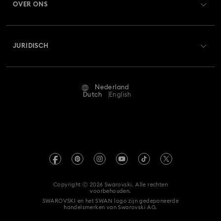
OVER ONS
Swarovski Club
Verzenden
Over Swarovski
Swarovski Crystal Society (SCS)
Retourneren en ruilen
JURIDISCH
Vacatures & Carrière
Reparatiestatus
Gebruiksvoorwaarden
Alumni Community
Nederland
Neem contact met ons op
Algemene voorwaarden
Dutch
English
Voor professionals
Maatwijzer
Privacybeleid
Sitemap
Winkelzoeker
Afdruk
Swarovski Created Diamonds
Afspraak maken
Informatie over REACH
Kristallwelten
Copyright ⓒ 2026 Swarovski. Alle rechten
Accessibility statement
voorbehouden.
Code of Conduct & Policies
SWAROVSKI en het SWAN logo zijn gedeponeerde
handelsmerken van Swarovski AG.
Toestemmingsverklaring voor gegevensbescherming