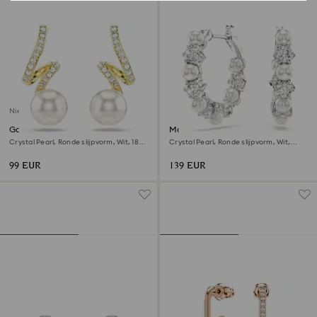
Nieuw
Gabriella oorbellen
Matrix ringoorbellen
Crystal Pearl, Ronde slijpvorm, Wit, ‎18k
Crystal Pearl, Ronde slijpvorm, Wit,
gouden afwerking
Rodium toplaag
99 EUR
139 EUR