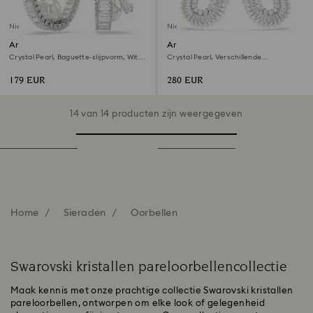
Niet op voorraad
Niet op voorraad
Ariana Grande x Swarovski
Ariana Grande x Swarovski
ringoorbellen
Oorhangers
Crystal Pearl, Baguette-slijpvorm, Wit,
Crystal Pearl, Verschillende
Rodium toplaag
slijpvormen, Wit, Rodium toplaag
179 EUR
280 EUR
14 van 14 producten zijn weergegeven
Home
Sieraden
Oorbellen
Swarovski kristallen pareloorbellencollectie
Maak kennis met onze prachtige collectie Swarovski kristallen
pareloorbellen, ontworpen om elke look of gelegenheid