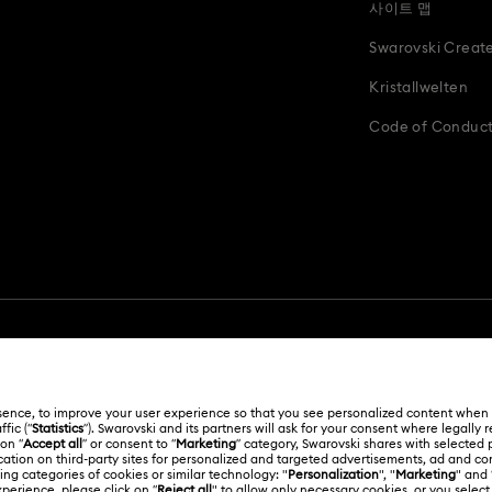
사이트 맵
Swarovski Creat
Kristallwelten
Code of Conduct 