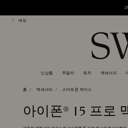
2
매장
만원 이상 구매 시 무료 배송
16만원 이상 구매 시 무료 
Accesskeys list
2
0 - Header
2
1 - Main content
2 - Footer
3 - Filter
4 - Search results
신상품
주얼리
워치
액세서리
홈
액세서리
스마트폰 케이스
아이폰® 15 프로