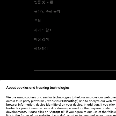
반품 및 교환
온라인 수선 문의
문의
사이즈 참조
매장 검색
예약하기
대한민국
한국어
English
㈜ 스와로브스키코리아 | CEO 신은정 서울시 강남구 도
산대로 456 (청담동 백영빌딩 10-12층) 06062 | 사업자등
록번호
211-86-96219
| 통신판매업신고번호 2013-서울강
남-01540 | 호스팅 서비스 제공자: Swarovski Crystal