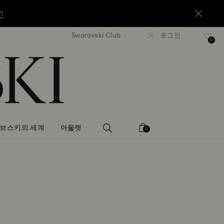
기
Swarovski Club
로그인
6만원 이상 구매 시 무료 배송
16만원 이상 구매 시 무료
0
기
기
브스키의 세계
아울렛
0