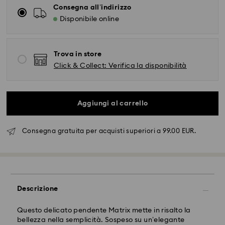
Consegna all’indirizzo
Disponibile online
Trova in store
Click & Collect: Verifica la disponibilità
Aggiungi al carrello
Spedizione standard - FedEx
Consegna gratuita per acquisti superiori a 99.00 EUR.
Gli ordini inoltrati dal lunedì al venerdì entro le ore
14:30 CET verranno elaborati e spediti lo stesso giorno
lavorativo.
Tempi di spedizione standard: 2-4 giorni lavorativi
Descrizione
dopo l'elaborazione e spedizione.
Costo di spedizione: EUR 6.50
Questo delicato pendente Matrix mette in risalto la
Spedizione gratuita per ordini superiori a: EUR 99
bellezza nella semplicità. Sospeso su un’elegante