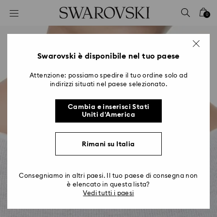
Accesskeys list
0
0 - Header
1 - Main content
2 - Footer
Swarovski è disponibile nel tuo paese
Attenzione: possiamo spedire il tuo ordine solo ad
indirizzi situati nel paese selezionato.
Cambia e inserisci Stati
Uniti d'America
Rimani su Italia
Consegniamo in altri paesi. Il tuo paese di consegna non
è elencato in questa lista?
Vedi tutti i paesi