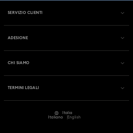
SERVIZIO CLIENTI
Panoramica Servizio clienti
ADESIONE
Stato dell'ordine
Registrati
Saldo Carta Regalo
CHI SIAMO
Swarovski Club
Spedizioni
A proposito di Swarovski
Swarovski Crystal Society (SCS)
Resi & Cambi
TERMINI LEGALI
Lavora con noi
Stato della riparazione
Condizioni D’Uso
Alumni Community
Italia
Contatto
Termini & Condizioni
Italiano
English
For Professionals
Calcola la tua taglia
Informativa Sulla Privacy