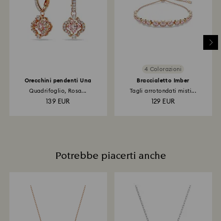
spedizione.
Resi tramite negozio Swarovski : La trasmissione del
rimborso potrà richiedere fino a 3-7 giorni lavorativi
per l'applicazione del credito.
4 Colorazioni
Orecchini pendenti Una
Braccialetto Imber
Quadrifoglio, Rosa...
Tagli arrotondati misti...
139 EUR
129 EUR
Potrebbe piacerti anche