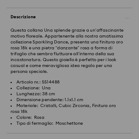
Gli ordini inoltrati dal lunedì al venerdì entro le ore
14:30 CET verranno elaborati e spediti lo stesso giorno
lavorativo.
Descrizione
Tempi di spedizione standard: 2-4 giorni lavorativi
dopo l'elaborazione e spedizione.
Questa collana Una splende grazie a un’affascinante
Costo di spedizione: EUR 6.50
motivo floreale. Appartenente alla nostra amatissima
Spedizione gratuita per ordini superiori a: EUR 99
collezione Sparkling Dance, presenta una finitura oro
rosa 18k e una pietra “danzante” rosa a forma di
trifoglio che sembra fluttuare all’interno della sua
Spedizione espressa - FedEx
incastonatura. Questo gioiello è perfetto per i look
casual e come meravigliosa idea regalo per una
persona speciale.
Gli ordini inoltrati dal lunedì al venerdì entro le ore
14:30 CET verranno elaborati e spediti lo stesso giorno
Articolo nr.: 5514488
lavorativo.
Il cristallo Swarovski è un materiale delicato che deve
Collezione: Una
Tempi di spedizione standard: 1-2 giorni lavorativi
essere maneggiato con particolare cura. Per
Lunghezza: 38 cm
dopo l'elaborazione e spedizione.
garantire che il tuo prodotto Swarovski rimanga nelle
Dimensione pendente: 1.1x1.1 cm
Costo di spedizione: EUR 17.50
migliori condizioni possibili per un periodo di tempo
Materiale: Cristalli, Cubic Zirconia, Finitura oro
prolungato, osserva i consigli seguenti:
rosa 18k
Colore: Rosa
Swarovski non è in grado di effettuare consegne a
Gioielli e orologi:
Tipo di fermaglio: Moschettone
caselle postali o indirizzi APO/FPO.
Riponi il tuo gioiello nella confezione originale o in un
astuccio morbido per evitare graffi.