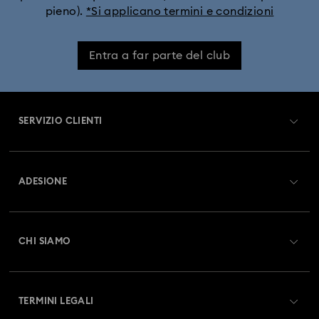
pieno).
*Si applicano termini e condizioni
Entra a far parte del club
SERVIZIO CLIENTI
Panoramica Servizio clienti
ADESIONE
Stato dell'ordine
Registrati
Saldo Carta Regalo
CHI SIAMO
Swarovski Club
Spedizioni
A proposito di Swarovski
Swarovski Crystal Society (SCS)
Resi & Cambi
TERMINI LEGALI
Lavora con noi