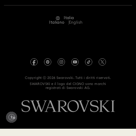
Stato della riparazione
Condizioni D’Uso
Alumni Community
Italia
Contatto
Termini & Condizioni
Italiano
English
For Professionals
Calcola la tua taglia
Informativa Sulla Privacy
Mappa Del Sito
Cerca il store più vicino
Informazioni Legali
Swarovski Created Diamonds
Prenota un appuntamento
Informazioni sul REACH
Kristallwelten
Copyright ⓒ 2026 Swarovski. Tutti i diritti riservati.
Dichiarazione di accessibilità
SWAROVSKI e il logo del CIGNO sono marchi
Code of Conduct & Policies
registrati di Swarovski AG.
Autorizzazione alla raccolta e trattamento dei dati
Whistleblowing
Modello Organizzativo 231