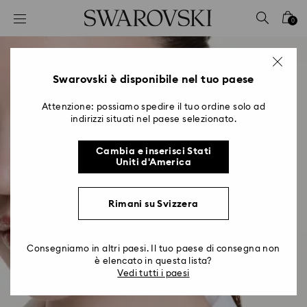
Accesskeys list
0
0 - Header
1 - Main content
2 - Footer
Swarovski è disponibile nel tuo paese
Attenzione: possiamo spedire il tuo ordine solo ad
indirizzi situati nel paese selezionato.
Cambia e inserisci Stati
Uniti d'America
Rimani su Svizzera
Consegniamo in altri paesi. Il tuo paese di consegna non
è elencato in questa lista?
Vedi tutti i paesi