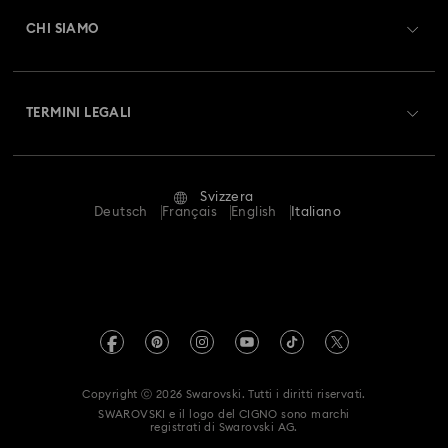
Saldo Carta Regalo
CHI SIAMO
Swarovski Club
Spedizioni
A proposito di Swarovski
Swarovski Crystal Society (SCS)
Resi & Cambi
TERMINI LEGALI
Lavora con noi
Stato della riparazione
Condizioni D’Uso
Alumni Community
Svizzera
Contatto
Termini & Condizioni
Deutsch
Français
English
Italiano
For Professionals
Calcola la tua taglia
Informativa Sulla Privacy
Mappa Del Sito
Cerca il store più vicino
Informazioni Legali
Swarovski Created Diamonds
Prenota un appuntamento
Informazioni sul REACH
Kristallwelten
Copyright ⓒ 2026 Swarovski. Tutti i diritti riservati.
Autorizzazione alla raccolta e trattamento dei dati
SWAROVSKI e il logo del CIGNO sono marchi
Code of Conduct & Policies
registrati di Swarovski AG.