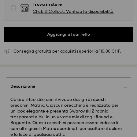
Trova in store
Click & Collect: Verifica la disponibilità
Aggiungi al carrello
Consegna gratuita per acquisti superiori a 110.00 CHF.
Spedizione standard - SwissPost
Gli ordini inoltrati dal lunedì al venerdì entro le ore
17:00 CET verranno elaborati e spediti lo stesso giorno
Descrizione
lavorativo.
Tempi di spedizione: 2 giorni lavorativi dopo
Colora il tuo stile con il vivace design di questi
dal’elaborazione e spedizione
orecchini Matrix. Ciascun orecchino è realizzato per
Costo di spedizione: CHF 8.95
un look elegante e presenta Swarovski Zirconia
Spedizione gratuita per ordini superiori a: CHF 110
trasparenti e blu in un vivace mix di tagli Round e
Baguette. Questi orecchini possono essere indossati
con altri gioielli Matrix coordinati per esaltare il colore
Swarovski non è in grado di effettuare consegne a
e la luce di qualsiasi outfit.
caselle postali o indirizzi APO/FPO. Gli articoli