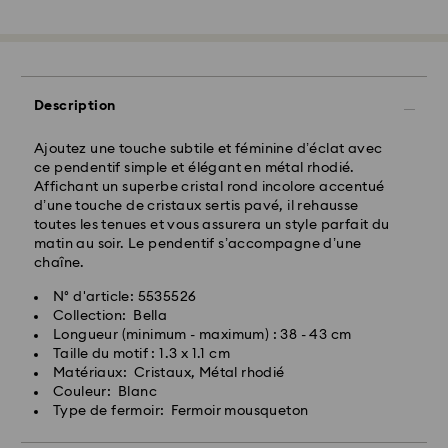
Les commandes passées du lundi au vendredi avant
10:00 HEC seront traitées et expédiées le jour
ouvrable même
Délai de livraison standard: 2 jour ouvrable après
traitement et expédition
Description
Frais de livraison standard: EUR 6.95
Livraison standard offerte à partir de : EUR 99
Ajoutez une touche subtile et féminine d’éclat avec
ce pendentif simple et élégant en métal rhodié.
Affichant un superbe cristal rond incolore accentué
Livraison express - FedEx
d’une touche de cristaux sertis pavé, il rehausse
Les commandes passées du lundi au vendredi avant
toutes les tenues et vous assurera un style parfait du
14:30 HEC seront traitées et expédiées le
matin au soir. Le pendentif s’accompagne d’une
jour ouvrable même
chaîne.
Délai de livraison express: 1 jours ouvrable après
N° d'article: 5535526
traitement et expédition
Collection: Bella
Frais de livraison express: EUR 17.50
Longueur (minimum - maximum) : 38 - 43 cm
Taille du motif : 1.3 x 1.1 cm
Matériaux: Cristaux, Métal rhodié
Pour l’instant, Swarovski n’est pas en mesure
Couleur: Blanc
d’effectuer des livraisons vers les boîtes postales ou
Type de fermoir: Fermoir mousqueton
les adresses APO/FPO. Les articles demeurent la
propriété de Swarovski jusqu’à réception du