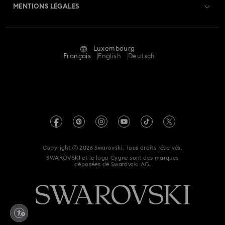
Retours et échanges
MENTIONS LÉGALES
Emploi & Carrières
Statut de réparation
Conditions D’Utilisation
Alumni Community
Luxembourg
Contactez-Nous
Conditions Générales
Français
English
Deutsch
Pour les professionnels
Calculer votre taille
Politique De Confidentialité
Sitemap
Rechercher une boutique
Mention Légale
Swarovski Created Diamonds
Réservez un rendez-vous
Informations sur REACH
Kristallwelten
Copyright ⓒ 2026 Swarovski. Tous droits réservés.
Déclaration d'accessibilité
SWAROVSKI et le logo Cygne sont des marques
Code of Conduct & Policies
déposées de Swarovski AG.
Déclaration de consentement relative à la protection des
données
Renoncer au contrat ici