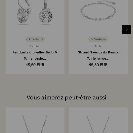
institution financière. Il faut parfois attendre jusqu’à 3
à 7 jours ouvrés pour que le montant correspondant
soit versé en utilisant le mode de paiement qui a servi
à passer la commande. L’ensemble du processus de
retour et de remboursement peut prendre jusqu’à 3 à
4 semaines à partir de la date d’envoi.
8 Couleurs
3 Couleurs
Outlet
Outlet
Pendants d'oreilles Bella V
Strand Swarovski Remix
Collection
Taille ronde...
Taille ronde...
45,50 EUR
45,50 EUR
Vous aimerez peut-être aussi