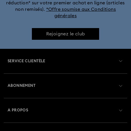
réduction* sur votre premier achat en ligne (articles
non remisés).
*Offre soumise aux Conditions
générales
Rejoignez le club
SERVICE CLIENTÈLE
Aperçu du service clientèle
ABONNEMENT
État de la commande
Créer un compte
Solde de la carte cadeau
A PROPOS
Swarovski Club
Livraisons
À propos de Swarovski
Swarovski Crystal Society (SCS)