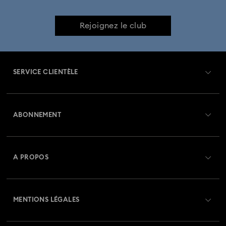
Rejoignez le club
SERVICE CLIENTÈLE
Aperçu du service clientèle
ABONNEMENT
État de la commande
Créer un compte
Solde de la carte cadeau
A PROPOS
Swarovski Club
Livraisons
À propos de Swarovski
Swarovski Crystal Society (SCS)
Retours et échanges
MENTIONS LÉGALES
Emploi & Carrières
Statut de réparation
Conditions D’Utilisation