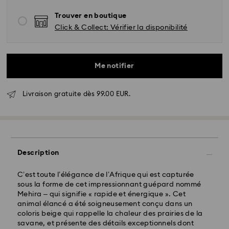
Trouver en boutique
Click & Collect: Vérifier la disponibilité
Me notifier
Livraison gratuite dès 99.00 EUR.
Description
Livraison standard - GLS
C’est toute l’élégance de l’Afrique qui est capturée
sous la forme de cet impressionnant guépard nommé
Les commandes passées du lundi au vendredi avant
Mehira – qui signifie « rapide et énergique ». Cet
10:00 HEC seront traitées et expédiées le jour
animal élancé a été soigneusement conçu dans un
ouvrable même
coloris beige qui rappelle la chaleur des prairies de la
Délai de livraison standard: 2 jour ouvrable après
savane, et présente des détails exceptionnels dont
traitement et expédition