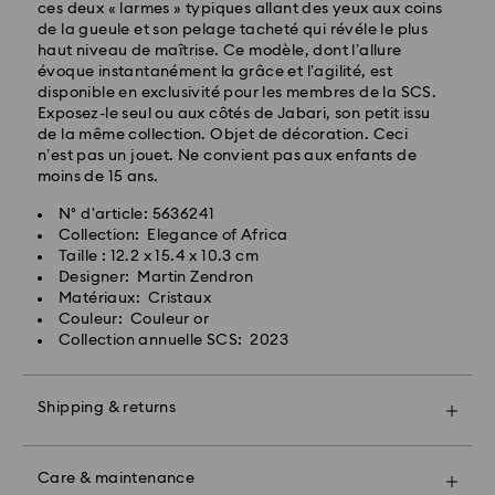
ces deux « larmes » typiques allant des yeux aux coins
Frais de livraison standard: EUR 6.95
de la gueule et son pelage tacheté qui révéle le plus
Livraison standard offerte à partir de : EUR 99
haut niveau de maîtrise. Ce modèle, dont l’allure
évoque instantanément la grâce et l’agilité, est
disponible en exclusivité pour les membres de la SCS.
Livraison express - FedEx
Exposez-le seul ou aux côtés de Jabari, son petit issu
Les commandes passées du lundi au vendredi avant
de la même collection. Objet de décoration. Ceci
14:30 HEC seront traitées et expédiées le
n’est pas un jouet. Ne convient pas aux enfants de
jour ouvrable même
moins de 15 ans.
Délai de livraison express: 1 jours ouvrable après
N° d'article: 5636241
traitement et expédition
Collection: Elegance of Africa
Frais de livraison express: EUR 17.50
Taille : 12.2 x 15.4 x 10.3 cm
Designer: Martin Zendron
Matériaux: Cristaux
Pour l’instant, Swarovski n’est pas en mesure
Couleur: Couleur or
d’effectuer des livraisons vers les boîtes postales ou
Collection annuelle SCS: 2023
les adresses APO/FPO. Les articles demeurent la
propriété de Swarovski jusqu’à réception du
paiement final.
Shipping & returns
Offrez un cadeau encore plus spécial avec un sac
premium Swarovski et un bel emballage orné d'un
Pour les produits Crystal Myriad, sous licence et
nœud coloré. Vous pouvez également inclure un
Care & maintenance
Creators Lab, veuillez noter qu’il peut y avoir un délai
message cadeau personnalisé.