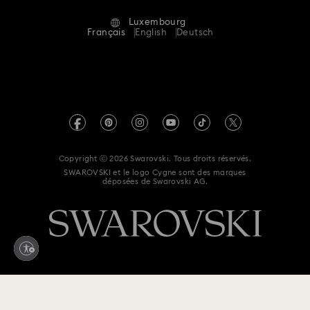
Alumni Community
Luxembourg
Contactez-Nous
Conditions Générales
Français
English
Deutsch
Pour les professionnels
Calculer votre taille
Politique De Confidentialité
Sitemap
Rechercher une boutique
Mention Légale
Swarovski Created Diamonds
Réservez un rendez-vous
Informations sur REACH
Kristallwelten
Copyright ⓒ 2026 Swarovski. Tous droits réservés.
Déclaration d'accessibilité
SWAROVSKI et le logo Cygne sont des marques
Code of Conduct & Policies
déposées de Swarovski AG.
Déclaration de consentement relative à la protection des
données
Renoncer au contrat ici
450 EUR
Me notifier