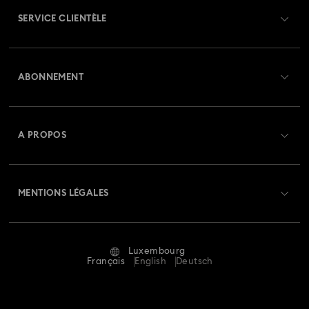
SERVICE CLIENTÈLE
Aperçu du service clientèle
ABONNEMENT
État de la commande
Créer un compte
Solde de la carte cadeau
A PROPOS
Swarovski Club
Livraisons
À propos de Swarovski
Swarovski Crystal Society (SCS)
Retours et échanges
MENTIONS LÉGALES
Emploi & Carrières
Statut de réparation
Conditions D’Utilisation
Alumni Community
Luxembourg
Contactez-Nous
Conditions Générales
Français
English
Deutsch
Pour les professionnels
Calculer votre taille
Politique De Confidentialité
Sitemap