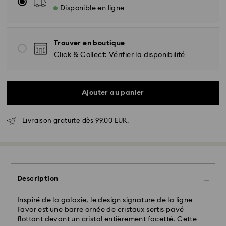
Disponible en ligne
Trouver en boutique
Click & Collect: Vérifier la disponibilité
Ajouter au panier
Livraison standard - GLS
Livraison gratuite dès 99.00 EUR.
Les commandes passées du lundi au vendredi avant
10:00 HEC seront traitées et expédiées le jour
ouvrable même
Délai de livraison standard: 2 jour ouvrable après
Description
traitement et expédition
Frais de livraison standard: EUR 6.95
Inspiré de la galaxie, le design signature de la ligne
Livraison standard offerte à partir de : EUR 99
Favor est une barre ornée de cristaux sertis pavé
flottant devant un cristal entièrement facetté. Cette