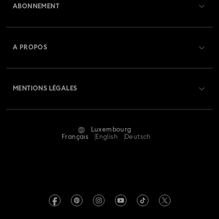
ABONNEMENT
État de la commande
Créer un compte
Solde de la carte cadeau
A PROPOS
Swarovski Club
Livraisons
À propos de Swarovski
Swarovski Crystal Society (SCS)
Retours et échanges
MENTIONS LÉGALES
Emploi & Carrières
Statut de réparation
Conditions D’Utilisation
Alumni Community
Luxembourg
Contactez-Nous
Conditions Générales
Français
English
Deutsch
Pour les professionnels
Calculer votre taille
Politique De Confidentialité
Sitemap
Rechercher une boutique
Mention Légale
Swarovski Created Diamonds
Réservez un rendez-vous
Informations sur REACH
Kristallwelten