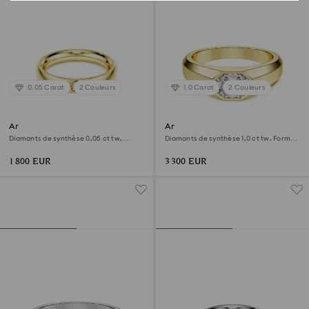
0.05 Carat
2 Couleurs
1.0 Carat
2 Couleurs
Anneau Eternity
Anneau Octagon
Diamants de synthèse 0,05 ct tw,
Diamants de synthèse 1,0 ct tw, Forme
Forme ronde, Or jaune 18 carats
octogonale, Or jaune 18 carats
1 800 EUR
3 300 EUR