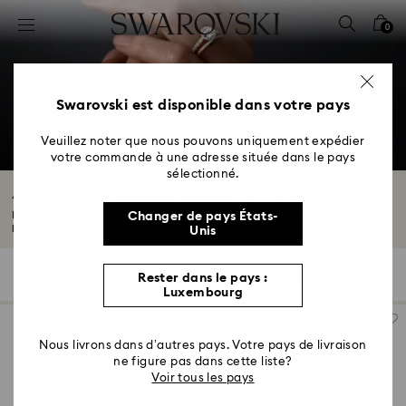
Accesskeys list
0
0 - Header
1 - Main content
2 - Footer
Swarovski est disponible dans votre pays
3 - Filter
Veuillez noter que nous pouvons uniquement expédier
votre commande à une adresse située dans le pays
4 - Search results
sélectionné.
Alliances et bagues diamants homme
Découvrez notre gamme de bagues pour homme, alliant le savoir-faire le
Changer de pays États-
plus...
Lire plus
Unis
4 Résultats
Filtres
Trier selon
Rester dans le pays :
Filtres
Trier
Luxembourg
selon
Nous livrons dans d’autres pays. Votre pays de livraison
ne figure pas dans cette liste?
Voir tous les pays