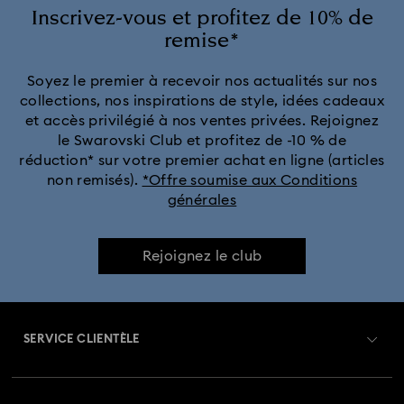
Bagues en zircon cubique
Bagues perles de cristal
Inscrivez-vous et profitez de 10% de
remise*
Soyez le premier à recevoir nos actualités sur nos
collections, nos inspirations de style, idées cadeaux
et accès privilégié à nos ventes privées. Rejoignez
le Swarovski Club et profitez de -10 % de
réduction* sur votre premier achat en ligne (articles
non remisés).
*Offre soumise aux Conditions
générales
Rejoignez le club
SERVICE CLIENTÈLE
Aperçu du service clientèle