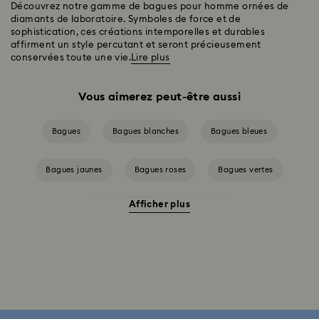
Découvrez notre gamme de bagues pour homme ornées de
diamants de laboratoire. Symboles de force et de
sophistication, ces créations intemporelles et durables
affirment un style percutant et seront précieusement
conservées toute une vie.
Lire plus
Vous aimerez peut-être aussi
Bagues
Bagues blanches
Bagues bleues
Bagues jaunes
Bagues roses
Bagues vertes
Afficher plus
Bagues avec placage de ton argent
Bagues avec placage de ton or
Bagues avec placage de ton or rose