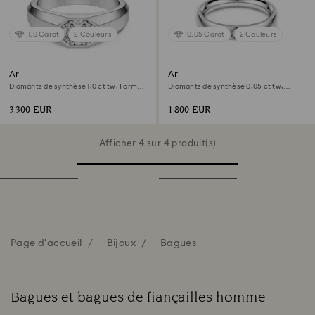
1.0 Carat
2 Couleurs
0.05 Carat
2 Couleurs
Anneau Octagon
Anneau Eternity
Diamants de synthèse 1,0 ct tw, Forme
Diamants de synthèse 0,05 ct tw,
octogonale, Or blanc 18 carats
Forme ronde, Or blanc 18 carats
3 300 EUR
1 800 EUR
Afficher 4 sur 4 produit(s)
Page d'accueil
Bijoux
Bagues
Bagues et bagues de fiançailles homme