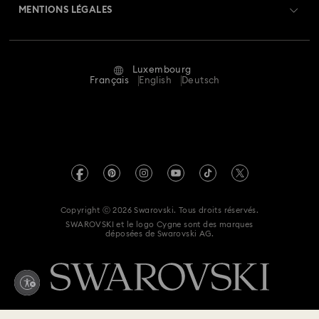
Retours et échanges
MENTIONS LÉGALES
Emploi & Carrières
Statut de réparation
Conditions D’Utilisation
Alumni Community
Luxembourg
Contactez-Nous
Conditions Générales
Français
English
Deutsch
Pour les professionnels
Calculer votre taille
Politique De Confidentialité
Sitemap
Rechercher une boutique
Mention Légale
Swarovski Created Diamonds
Réservez un rendez-vous
Informations sur REACH
Kristallwelten
Copyright ⓒ 2026 Swarovski. Tous droits réservés.
Déclaration d'accessibilité
SWAROVSKI et le logo Cygne sont des marques
Code of Conduct & Policies
déposées de Swarovski AG.
Déclaration de consentement relative à la protection des
données
Renoncer au contrat ici