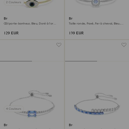
2 Couleurs
Bracelet-jonc Symbolica
Bracelet-jonc Symbolica
Œil porte-bonheur, Bleu, Doré à l’or
Taille ronde, Pavé, Fer à cheval, Bleu,
18 carats (750/1000)
Métal rhodié
129 EUR
139 EUR
4 Couleurs
Bracelet Matrix
Bracelet Matrix