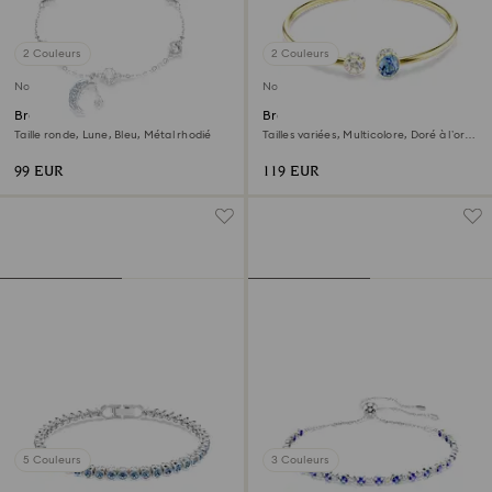
2 Couleurs
2 Couleurs
Nouveau
Nouveau
Bracelet Symbolica
Bracelet-jonc Chroma
Taille ronde, Lune, Bleu, Métal rhodié
Tailles variées, Multicolore, Doré à l’or
18 carats (750/1000)
99 EUR
119 EUR
5 Couleurs
3 Couleurs