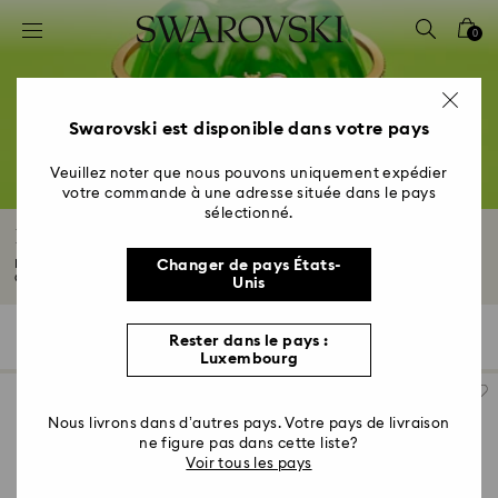
Accesskeys list
0
0 - Header
1 - Main content
2 - Footer
Swarovski est disponible dans votre pays
3 - Filter
Veuillez noter que nous pouvons uniquement expédier
votre commande à une adresse située dans le pays
4 - Search results
sélectionné.
Bracelets bleus
Faites de chaque entrée un événement avec nos saisissants bracelets bleus.
Changer de pays États-
Ornée...
Lire plus
Unis
20 Résultats
Filtres
Trier selon
Rester dans le pays :
Filtres
Trier
Luxembourg
selon
Nous livrons dans d’autres pays. Votre pays de livraison
ne figure pas dans cette liste?
Voir tous les pays