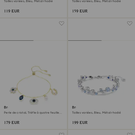
Tailles variées, Bleu, Métal rhodié
Tailles variées, Bleu, Métal rhodié
119 EUR
159 EUR
Bracelet Symbolica
Bracelet Constella
Perle de cristal, Trèfle à quatre feuilles,
Tailles variées, Bleu, Métal rhodié
œil porte-bonheur et fer à cheval, Bleu,
Doré à l’or 18 carats (750/1000)
179 EUR
199 EUR