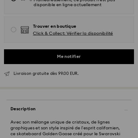
Malheureusement, ce produit n’est pas
disponible en ligne actuellement
Trouver en boutique
Click & Collect: Vérifier la disponibilité
Me notifier
Livraison gratuite dès 99.00 EUR.
Livraison standard - GLS
Description
Avec son mélange unique de cristaux, de lignes
Les commandes passées du lundi au vendredi avant
graphiques et son style inspiré de l’esprit californien,
17:00 HEC seront traitées et envoyées le jour ouvrable
ce skateboard Golden Goose créé pour le Swarovski
même