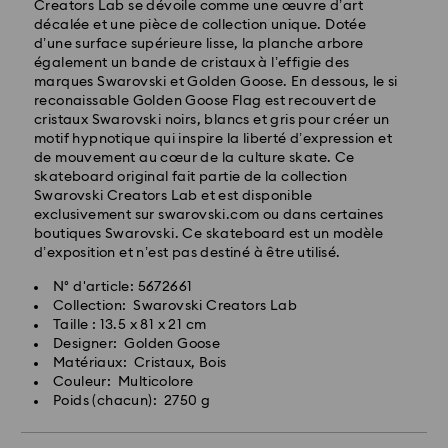
Creators Lab se dévoile comme une œuvre d’art
Délai de livraison standard: 2-3 jours ouvrables après
décalée et une pièce de collection unique. Dotée
traitement et envoi
d’une surface supérieure lisse, la planche arbore
Frais de livraison standard: EUR 6.95
également un bande de cristaux à l’effigie des
Livraison standard offerte à partir de : EUR 99
marques Swarovski et Golden Goose. En dessous, le si
reconaissable Golden Goose Flag est recouvert de
cristaux Swarovski noirs, blancs et gris pour créer un
Livraison express -
FedEx
motif hypnotique qui inspire la liberté d’expression et
de mouvement au cœur de la culture skate. Ce
skateboard original fait partie de la collection
Les commandes passées du lundi au vendredi avant
Swarovski Creators Lab et est disponible
14:30 HEC seront traitées et envoyées le jour
exclusivement sur swarovski.com ou dans certaines
ouvrable même
boutiques Swarovski. Ce skateboard est un modèle
Délai de livraison express: 1-2 jours ouvrables après
d’exposition et n’est pas destiné à être utilisé.
traitement et envoi
Frais de livraison express: EUR 17.50
N° d'article: 5672661
Collection: Swarovski Creators Lab
Pour l’instant, Swarovski n’est pas en mesure
Taille : 13.5 x 81 x 21 cm
d’effectuer des livraisons vers les boîtes postales ou
Designer: Golden Goose
les adresses APO/FPO. Les articles demeurent la
Matériaux: Cristaux, Bois
propriété de Swarovski jusqu’à réception du
Couleur: Multicolore
paiement final.
Poids (chacun): 2750 g
Pour les produits Crystal Myriad, sous licence et