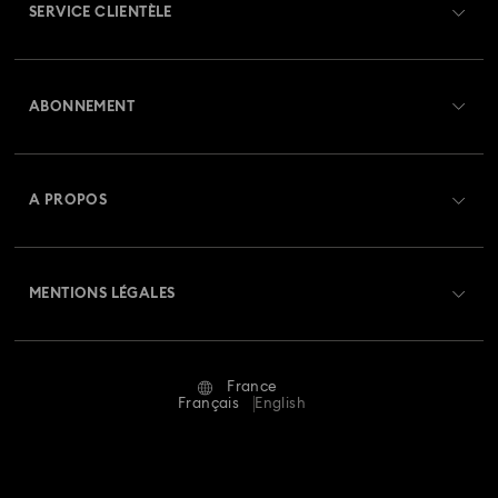
SERVICE CLIENTÈLE
Aperçu du service clientèle
ABONNEMENT
État de la commande
Créer un compte
Solde de la carte cadeau
A PROPOS
Swarovski Club
Livraisons
À propos de Swarovski
Swarovski Crystal Society (SCS)
Retours et échanges
MENTIONS LÉGALES
Emploi & Carrières
Statut de réparation
Conditions D’Utilisation
Alumni Community
France
Contactez-Nous
Conditions Générales
Français
English
Pour les professionnels
Calculer votre taille
Politique De Confidentialité
Sitemap