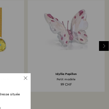
Idyllia Papillon
ns Œufs
Petit modèle
99 CHF
resse située