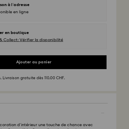
son à l’adresse
onible en ligne
er en boutique
& Collect: Vérifier la disponibilité
Ajouter au panier
. Livraison gratuite dès 110.00 CHF.
 - SwissPost
ssées du lundi au vendredi avant 17:00 HEC
 expédiées le même jour ouvrable
 standard: 2 jours ouvrables après traitement et
coration d’intérieur une touche de chance avec