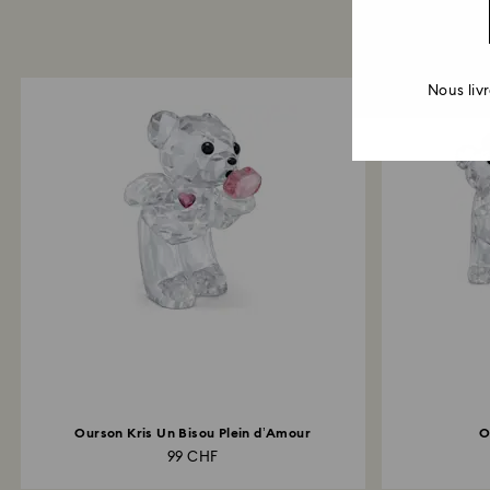
Nous liv
Ourson Kris Un Bisou Plein d’Amour
O
99 CHF