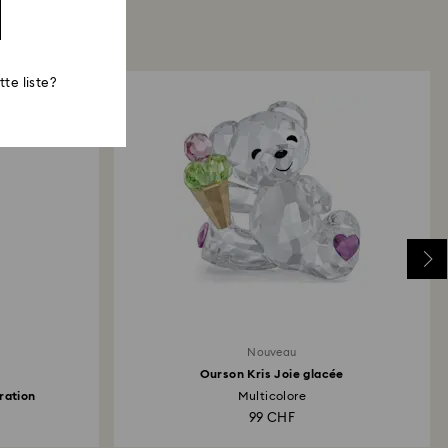
te liste?
Nouveau
Ourson Kris Joie glacée
ration
Multicolore
99 CHF