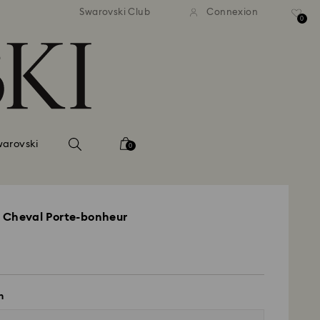
ison standard gratuite pour
Livraison standard gratuit
Swarovski Club
Connexion
mmande supérieure à 110 CHF
une commande supérieure à
0
warovski
0
à Cheval Porte-bonheur
n