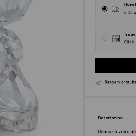
Livrai
Disp
Trouv
Click 
Retours gratuits
Livraison standard
Description
Les commandes pa
seront traitées et
Délai de livraison
Donnez à votre dé