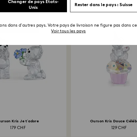
Changer de pays États-
Vous aimerez peut-être aussi
Rester dans le pays : Suisse
Unis
rons dans d’autres pays. Votre pays de livraison ne figure pas dans cet
Voir tous les pays
urson Kris Je t’adore
Ourson Kris Douce Céléb
179 CHF
129 CHF