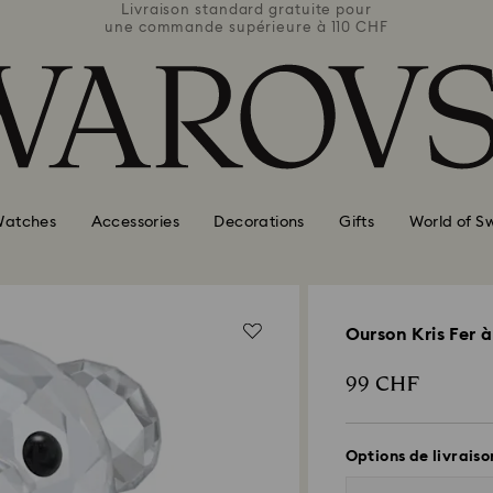
e pour
Livraison standard gratuite pour
Livra
110 CHF
une commande supérieure à 110 CHF
une co
atches
Accessories
Decorations
Gifts
World of S
Ourson Kris Fer 
99 CHF
Options de livraiso