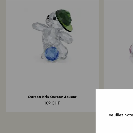
Ourson Kris Ourson Joueur
Id
109 CHF
Veuillez no