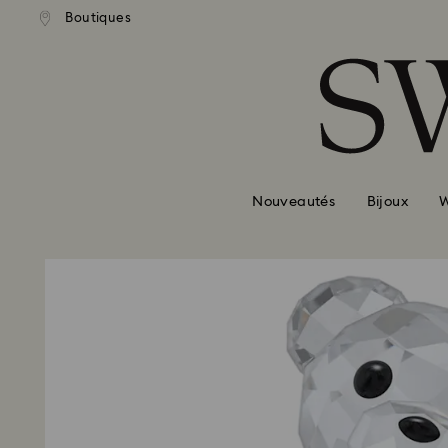
ison standard gratuite pour
Livraison standard gratuit
Boutiques
Accesskeys list
mande supérieure à 110 CHF
une commande supérieure à 
0 - Header
1 - Main content
2 - Footer
Nouveautés
Bijoux
W