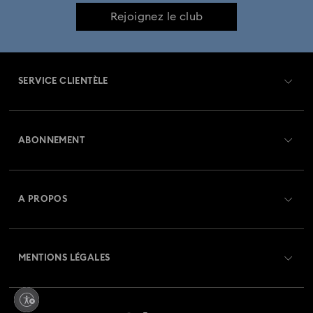
Rejoignez le club
SERVICE CLIENTÈLE
Aperçu du service clientèle
ABONNEMENT
État de la commande
Créer un compte
Solde de la carte cadeau
A PROPOS
Swarovski Club
Livraisons
À propos de Swarovski
Swarovski Crystal Society (SCS)
Retours et échanges
MENTIONS LÉGALES
Emploi & Carrières
Statut de réparation
Conditions D’Utilisation
Alumni Community