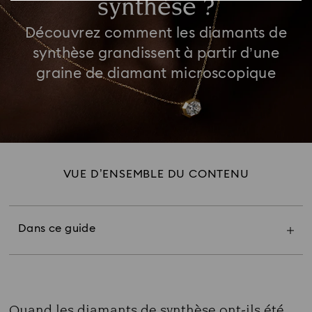
synthèse ?
Découvrez comment les diamants de
synthèse grandissent à partir d’une
graine de diamant microscopique
VUE D’ENSEMBLE DU CONTENU
Depuis quand les diamants de synthèse 
existent-ils ?
Qui a inventé les diamants de synthèse ?
Comment les diamants de synthèse sont-ils
Dans ce guide
fabriqués ?
Quelle est la durée de fabrication d’un 
diamant de synthèse ?
Taille de précision par Swarovski
Foire aux questions
Quand les diamants de synthèse ont-ils été