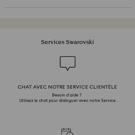
pression extrêmes, des conditions qui sont
les plus grandes pierres.
recréées scientifiquement dans un laboratoire
pour faire croître des diamants fabriqués par
l’homme en quelques semaines.
Services Swarovski
CHAT AVEC NOTRE SERVICE CLIENTÈLE
Besoin d’aide ?
Utilisez le chat pour dialoguer avec notre Service
Clientèle