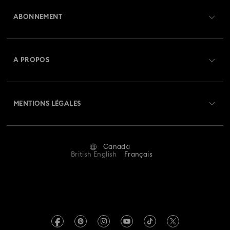
ABONNEMENT
État de la commande
Créer un compte
Solde de la carte cadeau
A PROPOS
Swarovski Club
Livraisons
À propos de Swarovski
Crystal Society (SCS)
Retours et échanges
MENTIONS LÉGALES
Emploi & Carrières
Statut de réparation
Conditions D’Utilisation
Alumni Community
Canada
Contactez-Nous
Conditions Générales
British English
Français
Pour les professionnels
Calculer votre taille
Politique De Confidentialité
Sitemap
Rechercher une boutique
Mention Légale
Swarovski Created Diamonds
Réservez un rendez-vous
Informations sur REACH