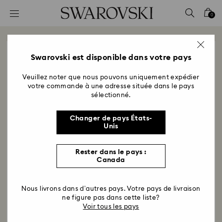
Accesskeys list
0
0 - Header
1 - Main content
ROGER ROY - GATINEAU
2 - Footer
Swarovski est disponible dans votre pays
Authorized Retailer Store FR
Veuillez noter que nous pouvons uniquement expédier
votre commande à une adresse située dans le pays
LES GALERIES DE HULL (LOC. 135) 320 BOUL. ST.
sélectionné.
JOSEPH, J8Y 3Y8, GATINEAU, Quebec
Numéro de téléphone
Changer de pays États-
8197719090
Unis
Voir l'itinéraire
Rester dans le pays :
Canada
Nous livrons dans d’autres pays. Votre pays de livraison
ne figure pas dans cette liste?
Voir tous les pays