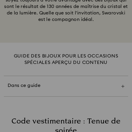
soyez toujours à votre avantage avec des bijoux qui
sont le résultat de 130 années de maîtrise du cristal et
de la lumière. Quelle que soit l'invitation, Swarovski
est le compagnon idéal.
GUIDE DES BIJOUX POUR LES OCCASIONS
SPÉCIALES APERÇU DU CONTENU
Tenue de soirée
Bijoux de soirée de gala
Dans ce guide
Bijoux pour robe de cocktail
Robe de soirée élégante
Tapis rouge
Code vestimentaire : Tenue de
soirée