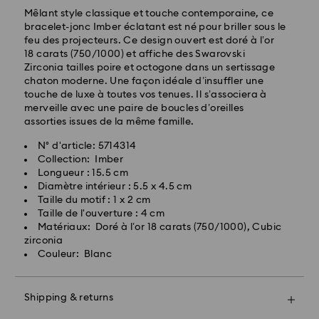
Mêlant style classique et touche contemporaine, ce
Coût d’expédition standard : 10.95 CAD
bracelet-jonc Imber éclatant est né pour briller sous le
Livraison standard gratuite au-delà de : 150 CAD
feu des projecteurs. Ce design ouvert est doré à l’or
18 carats (750/1000) et affiche des Swarovski
Zirconia tailles poire et octogone dans un sertissage
Les commandes passées le week-end et les jours
chaton moderne. Une façon idéale d’insuffler une
fériés sont traitées et expédiées le jour ouvrable
touche de luxe à toutes vos tenues. Il s’associera à
suivant.
merveille avec une paire de boucles d’oreilles
assorties issues de la même famille.
Swarovski n’est pas en mesure de livrer les boîtes
N° d'article: 5714314
postales ou les adresses militaire/navales. Les articles
Collection: Imber
restent la propriété de Swarovski jusqu’à la réception
Longueur : 15.5 cm
du paiement final.
Diamètre intérieur : 5.5 x 4.5 cm
Lorsque les articles sont commandés avant les
Taille du motif : 1 x 2 cm
dernières dates de livraison indiquées, leur livraison
Taille de l'ouverture : 4 cm
est généralement exécutée à temps. Les livraisons
Matériaux: Doré à l’or 18 carats (750/1000), Cubic
peuvent faire l’objet d’un retard en raison
zirconia
d’anomalies imprévues de la part de nos partenaires
Couleur: Blanc
de livraison. Swarovski ne pourra être tenue
responsable dans de tels situations.
Nous n’expédions pas de commandes, ni ne
Shipping & returns
programmons nos livraisons les jours fériés. Il se peut
Offrez un cadeau encore plus spécial avec un sac
que nos délais soient plus longs à ces périodes.
premium Swarovski et un bel emballage orné d'un