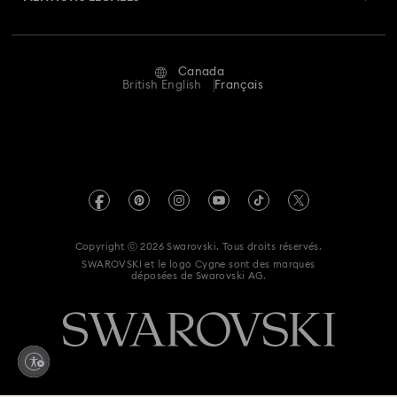
Emploi & Carrières
Statut de réparation
Conditions D’Utilisation
Alumni Community
Canada
Contactez-Nous
Conditions Générales
British English
Français
Pour les professionnels
Calculer votre taille
Politique De Confidentialité
Sitemap
Rechercher une boutique
Mention Légale
Swarovski Created Diamonds
Réservez un rendez-vous
Informations sur REACH
Kristallwelten
Copyright ⓒ 2026 Swarovski. Tous droits réservés.
Déclaration d'accessibilité
SWAROVSKI et le logo Cygne sont des marques
Code of Conduct & Policies
déposées de Swarovski AG.
Déclaration de consentement relative à la protection des
données
Supply Chains Reporting