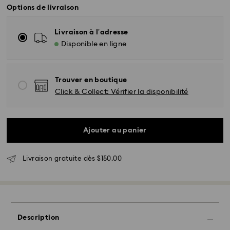
Options de livraison
Livraison à l’adresse
Disponible en ligne
Trouver en boutique
Click & Collect: Vérifier la disponibilité
Livraison standard - UPS
Ajouter au panier
Les commandes passées du lundi au vendredi avant
Livraison gratuite dès $150.00
11h00 (heure EST) sont traitées et expédiées le même
jour.
Délai de livraison standard : 2 à 5 jours ouvrables
après traitement et expédition
Côte Est: 2-3 jours
Description
Côte Ouest: 3-5 jours