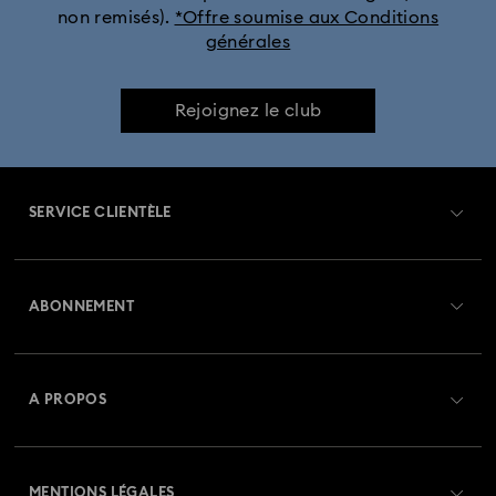
non remisés).
*Offre soumise aux Conditions
générales
Rejoignez le club
SERVICE CLIENTÈLE
Aperçu du service clientèle
ABONNEMENT
État de la commande
Créer un compte
Solde de la carte cadeau
A PROPOS
Swarovski Club
Livraisons
À propos de Swarovski
Crystal Society (SCS)
Retours et échanges
MENTIONS LÉGALES