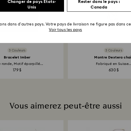
Changer de pays États-
Rester dans le pays :
Unis
Canada
rons dans d’autres pays. Votre pays de livraison ne figure pas dans cet
Voir tous les pays
3 Couleurs
3 Couleurs
Bracelet Imber
Montre Dextera cha
e ronde, Motif éparpillé...
Fabriqué en Suisse..
179 $
630 $
Vous aimerez peut-être aussi