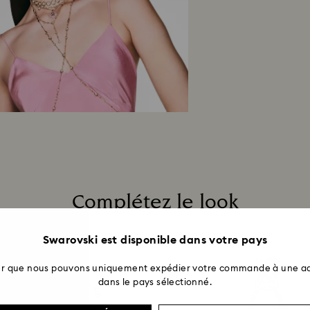
crédité sur le mod
procédure de reto
4 semaines, à comp
Retours en boutiq
vers le mode de pa
entre 3 et 7 jours 
Complétez le look
Swarovski est disponible dans votre pays
ter que nous pouvons uniquement expédier votre commande à une ad
dans le pays sélectionné.