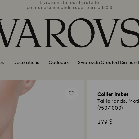
ite
Livraison standard gratuite
Li
e à 150 $
pour une commande supérieure à 150 $
pour une
es
Décorations
Cadeaux
Swarovski Created Diamond
Collier Imber
Taille ronde, Moti
(750/1000)
279 $