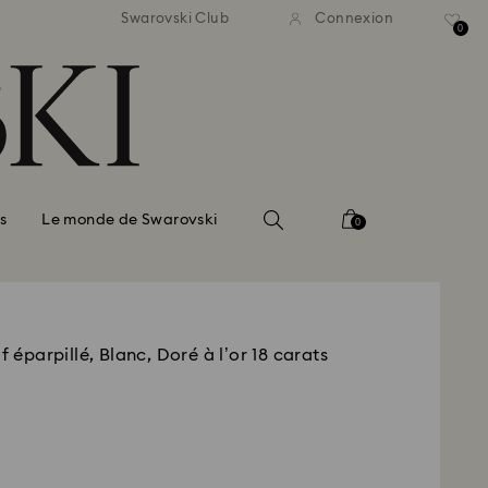
vraison standard gratuite
Livraison standard grat
Swarovski Club
Connexion
 commande supérieure à 150 $
pour une commande supérieur
0
s
Le monde de Swarovski
0
f éparpillé, Blanc, Doré à l’or 18 carats