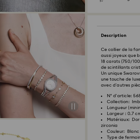
Les commandes pas
EST) sont traitées
Délai de livraison
expédition
Description
Côte Est: 2-3 jours
Ce collier de la f
Côte Ouest: 3-5 jo
aussi joyeux que b
18 carats (750/1000
Coût d’expédition
de scintillants cr
Livraison standar
Un unique Swarovs
une touche de luxe
avec d’autres pièc
Les commandes pass
et expédiées le jo
N° d'article: 5
Collection: Imb
Longueur (mini
Swarovski n’est pas
Largeur : 0.7 c
adresses militaire/
Matériaux: Doré
Swarovski jusqu’à 
zirconia
Lorsque les articl
Couleur: Blanc
livraison indiquée
Type de fermoi
Les livraisons peuv