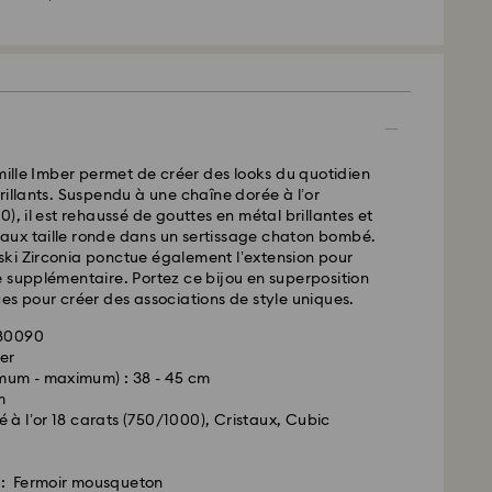
sées du lundi au vendredi avant 11h00 (heure
 et expédiées le même jour.
 standard : 2 à 5 jours ouvrables après traitement et
amille Imber permet de créer des looks du quotidien
urs
rillants. Suspendu à une chaîne dorée à l’or
), il est rehaussé de gouttes en métal brillantes et
 standard : 10.95 CAD
istaux taille ronde dans un sertissage chaton bombé.
d gratuite au-delà de : 150 CAD
ki Zirconia ponctue également l’extension pour
 supplémentaire. Portez ce bijou en superposition
es pour créer des associations de style uniques.
ées le week-end et les jours fériés sont traitées
ur ouvrable suivant.
680090
er
mum - maximum) : 38 - 45 cm
 en mesure de livrer les boîtes postales ou les
m
navales. Les articles restent la propriété de
 à l’or 18 carats (750/1000), Cristaux, Cubic
la réception du paiement final.
es sont commandés avant les dernières dates de
s, leur livraison est généralement exécutée à temps.
r: Fermoir mousqueton
ent faire l’objet d’un retard en raison d’anomalies