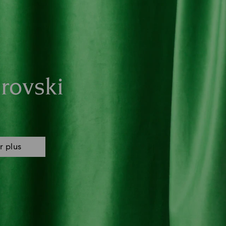
rovski
r plus