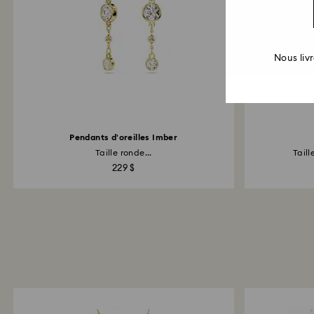
Nous liv
Pendants d'oreilles Imber
Taille ronde...
Taill
229 $