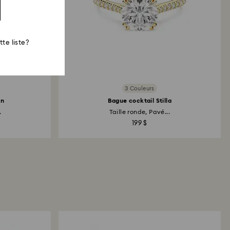
te liste?
3 Couleurs
in
Bague cocktail Stilla
.
Taille ronde, Pavé...
199 $