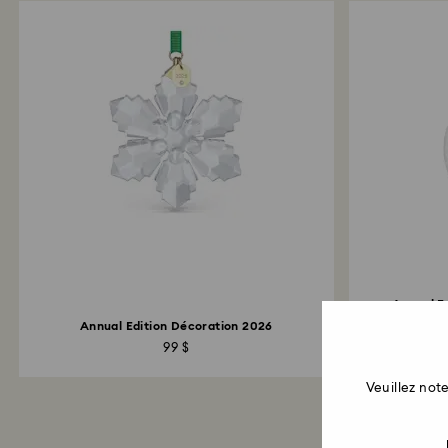
Annual E
Annual Edition Décoration 2026
99 $
Veuillez no