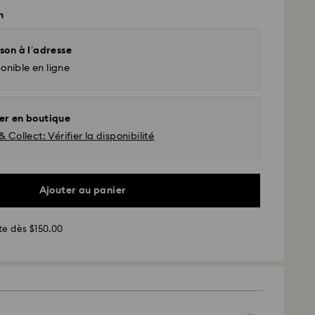
n
son à l’adresse
onible en ligne
er en boutique
& Collect: Vérifier la disponibilité
Ajouter au panier
d - UPS
te dès $150.00
sées du lundi au vendredi avant 11h00 (heure
 et expédiées le même jour.
 standard : 2 à 5 jours ouvrables après traitement et