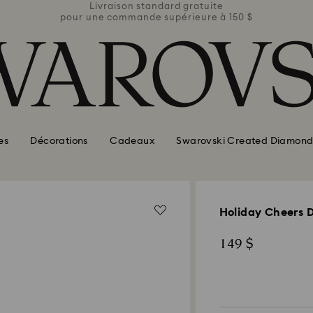
ite
Livraison standard gratuite
Li
e à 150 $
pour une commande supérieure à 150 $
pour une
es
Décorations
Cadeaux
Swarovski Created Diamond
Holiday Cheers D
149 $