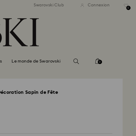
vraison standard gratuite
Livraison standard grat
Swarovski Club
Connexion
 commande supérieure à 150 $
pour une commande supérieur
0
s
Le monde de Swarovski
0
écoration Sapin de Fête