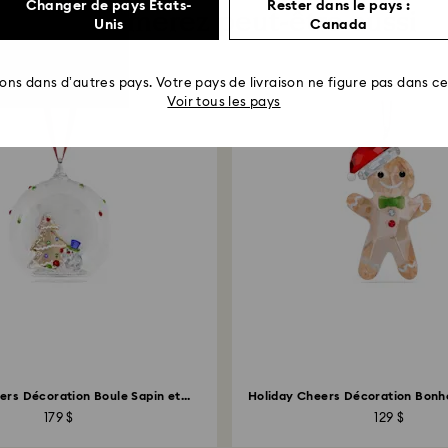
Changer de pays États-
Rester dans le pays :
Vous aimerez peut-être aussi
Unis
Canada
rons dans d’autres pays. Votre pays de livraison ne figure pas dans cet
Voir tous les pays
ers Décoration Boule Sapin et...
Holiday Cheers Décoration Bon
d’épice
179 $
129 $