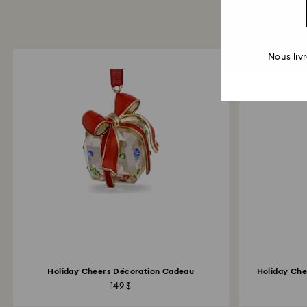
Nous liv
Holiday Cheers Décoration Cadeau
Holiday Che
149 $