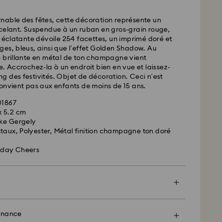
urs
nable des fêtes, cette décoration représente un
ncelant. Suspendue à un ruban en gros-grain rouge,
 standard : 10.95 CAD
e éclatante dévoile 254 facettes, un imprimé doré et
d gratuite au-delà de : 150 CAD
es, bleus, ainsi que l’effet Golden Shadow. Au
e brillante en métal de ton champagne vient
e. Accrochez-la à un endroit bien en vue et laissez-
ées le week-end et les jours fériés sont traitées
long des festivités. Objet de décoration. Ceci n’est
ur ouvrable suivant.
onvient pas aux enfants de moins de 15 ans.
01867
 en mesure de livrer les boîtes postales ou les
 x 5.2 cm
navales. Les articles restent la propriété de
ke Gergely
la réception du paiement final.
taux, Polyester, Métal finition champagne ton doré
es sont commandés avant les dernières dates de
s, leur livraison est généralement exécutée à temps.
liday Cheers
ent faire l’objet d’un retard en raison d’anomalies
rt de nos partenaires de livraison. Swarovski ne
responsable dans de tels situations.
 pas de commandes, ni ne programmons nos
 fériés. Il se peut que nos délais soient plus longs à
encore plus spécial avec un sac premium
Crystal Myriad, sous licence et Creators Lab,
el emballage orné d'un nœud coloré. Vous pouvez
enance
n délai pouvant atteindre 2 semaines avant