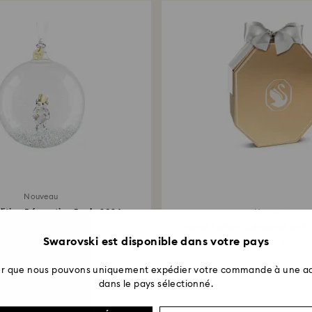
entre 3 et 7 jours 
Nouveau
dition Décoration Boule 2026
Nouveau
Blanc
Annual Edition Calendrier de l’
Swarovski est disponible dans votre pays
169 $
1 800 $
ter que nous pouvons uniquement expédier votre commande à une ad
dans le pays sélectionné.