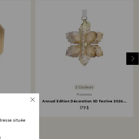
ouvrables pour être crédités.
2 Couleurs
Nouveau
Avent 2026...
Annual Edition Décoration 3D Festive 2026...
179 $
resse située