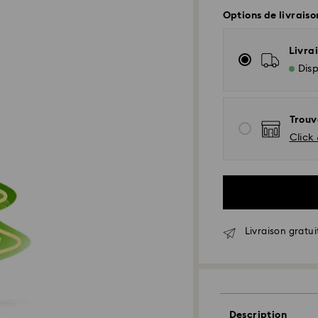
Options de livraiso
Livrai
Disp
Trouv
Click 
Livraison standar
Livraison gratui
Les commandes pas
EST) sont traitées
Délai de livraison
expédition
Description