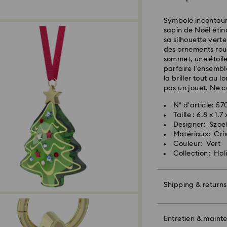
Côte Est: 2-3 jours
Côte Ouest: 3-5 jo
Symbole incontour
sapin de Noël éti
Coût d’expédition
sa silhouette vert
Livraison standar
des ornements roug
sommet, une étoil
parfaire l’ensembl
Les commandes pass
la briller tout au 
et expédiées le jo
pas un jouet. Ne c
N° d'article: 57
Swarovski n’est pas
Taille : 6.8 x 1.7
adresses militaire/
Designer: Szoe
Swarovski jusqu’à 
Matériaux: Cris
Lorsque les articl
Couleur: Vert
livraison indiquée
Collection: Ho
Les livraisons peuv
imprévues de la pa
pourra être tenue 
Shipping & returns
Nous n’expédions
livraisons les jours
ces périodes.
Offrez un cadeau 
Pour les produits 
Swarovski et un b
Entretien & maint
veuillez prévoir u