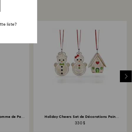
te liste?
homme de Pain
Holiday Cheers Set de Décorations Pain
d’épices
330 $